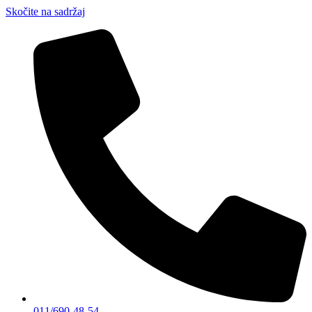
Skočite na sadržaj
011/690-48-54