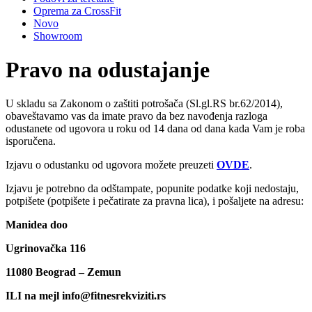
Oprema za CrossFit
Novo
Showroom
Pravo na odustajanje
U skladu sa Zakonom o zaštiti potrošača (Sl.gl.RS br.62/2014),
obaveštavamo vas da imate pravo da bez navođenja razloga
odustanete od ugovora u roku od 14 dana od dana kada Vam je roba
isporučena.
Izjavu o odustanku od ugovora možete preuzeti
OVDE
.
Izjavu je potrebno da odštampate, popunite podatke koji nedostaju,
potpišete (potpišete i pečatirate za pravna lica), i pošaljete na adresu:
Manidea doo
Ugrinovačka 116
11080 Beograd – Zemun
ILI na mejl info@fitnesrekviziti.rs