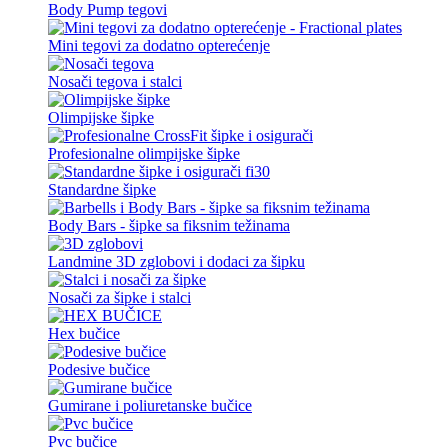
Body Pump tegovi
Mini tegovi za dodatno opterećenje
Nosači tegova i stalci
Olimpijske šipke
Profesionalne olimpijske šipke
Standardne šipke
Body Bars - šipke sa fiksnim težinama
Landmine 3D zglobovi i dodaci za šipku
Nosači za šipke i stalci
Hex bučice
Podesive bučice
Gumirane i poliuretanske bučice
Pvc bučice