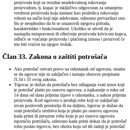
proizvoda koji su rezultat neadekvatnog rukovanja
proizvodom, tj. kupac je isključivo odgovoran za umanjenu
vrednost proizvoda koja nastane kao posledica rukovanja
robom na način koji nije adekvatan, odnosno prevazilazi ono
što je neophodno da bi se ustanovili njegova priroda,
karakteristike i funkcionalnost. Ukoliko se utvrdi da je
nastupila neispravnost ili oštećenje proizvoda krivicom kupca,
odbiće se vraćanje proizvoda i plaćenog iznosa i proizvod će
mu biti vraćen na njegov trošak.
Član 33. Zakona o zaštiti potrošača
Ako potrošač ostvari pravo na odustanak od ugovora, smatra
se da ugovor nije ni zaključen i nastaju obaveze propisane
čl.34 i 35 ovog zakona.
Trgovac je dužan da potrošaču bez odlaganja vrati iznos koji
je potrošač platio po osnovu ugovora, a najkasnije u roku od
14 dana od dana prijema izjave o odustanku, a nakon prijema
proizvoda. Kod ugovora o prodaji robe koji se zaključuje
izvan poslovnih prostorija ili na daljinu, trgovac je dužan da
vrati potrošaču sredstva koja je platio po osnovu ugovora
kada primi ili preuzme robu koju je po osnovu ugovora
isporučio potrošaču, odnosno kada primi dokaz da je potrošač
robu poslao trgovcu, bez obzira koju od tih radnji je potrošač