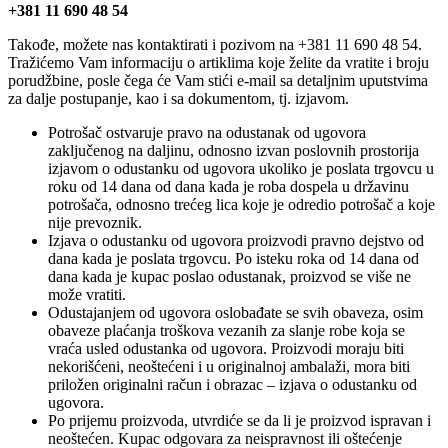
+381 11 690 48 54
Takođe, možete nas kontaktirati i pozivom na +381 11 690 48 54.
Tražićemo Vam informaciju o artiklima koje želite da vratite i broju
porudžbine, posle čega će Vam stići e-mail sa detaljnim uputstvima
za dalje postupanje, kao i sa dokumentom, tj. izjavom.
Potrošač ostvaruje pravo na odustanak od ugovora
zaključenog na daljinu, odnosno izvan poslovnih prostorija
izjavom o odustanku od ugovora ukoliko je poslata trgovcu u
roku od 14 dana od dana kada je roba dospela u državinu
potrošača, odnosno trećeg lica koje je odredio potrošač a koje
nije prevoznik.
Izjava o odustanku od ugovora proizvodi pravno dejstvo od
dana kada je poslata trgovcu. Po isteku roka od 14 dana od
dana kada je kupac poslao odustanak, proizvod se više ne
može vratiti.
Odustajanjem od ugovora oslobađate se svih obaveza, osim
obaveze plaćanja troškova vezanih za slanje robe koja se
vraća usled odustanka od ugovora. Proizvodi moraju biti
nekorišćeni, neoštećeni i u originalnoj ambalaži, mora biti
priložen originalni račun i obrazac – izjava o odustanku od
ugovora.
Po prijemu proizvoda, utvrdiće se da li je proizvod ispravan i
neoštećen. Kupac odgovara za neispravnost ili oštećenje