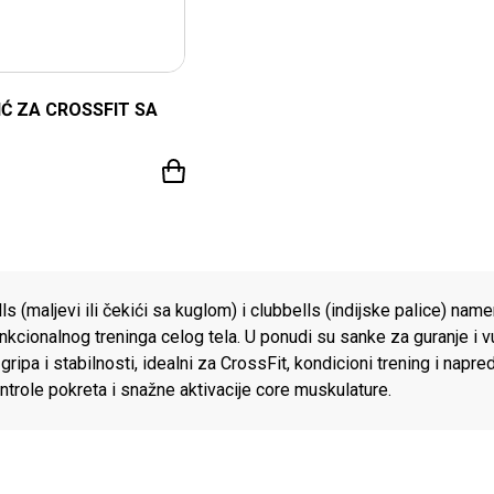
IĆ ZA CROSSFIT SA
UDA PROIZVOD
s (maljevi ili čekići sa kuglom) i clubbells (indijske palice) nam
 funkcionalnog treninga celog tela. U ponudi su sanke za guranje i
gripa i stabilnosti, idealni za CrossFit, kondicioni trening i nap
ontrole pokreta i snažne aktivacije core muskulature.