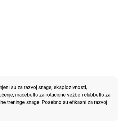
A
enjeni su za razvoj snage, eksplozivnosti,
 vučenje, macebells za rotacione vežbe i clubbells za
redne treninge snage. Posebno su efikasni za razvoj