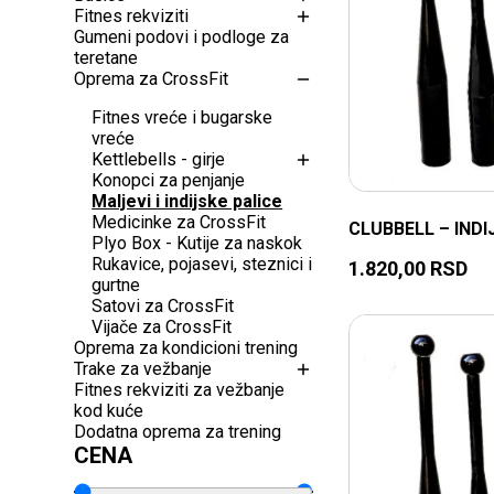
Fitnes rekviziti
Gumeni podovi i podloge za
teretane
Oprema za CrossFit
Fitnes vreće i bugarske
vreće
Kettlebells - girje
Konopci za penjanje
Maljevi i indijske palice
Medicinke za CrossFit
CLUBBELL – INDI
Plyo Box - Kutije za naskok
Rukavice, pojasevi, steznici i
1.820,00
RSD
gurtne
Satovi za CrossFit
Vijače za CrossFit
Oprema za kondicioni trening
Trake za vežbanje
Fitnes rekviziti za vežbanje
kod kuće
Dodatna oprema za trening
CENA