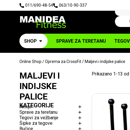
011/690-48-54
063/10-90-337
SHOP
SPRAVE ZA TERETANU
TEGOV
Online Shop
/
Oprema za CrossFit
/ Maljevi i indijske palice
MALJEVI I
Prikazano 1-13 od
INDIJSKE
PALICE
KATEGORIJE
Akcije
Sprave za teretanu
Tegovi za vežbanje
Šipke za tegove
Bučice