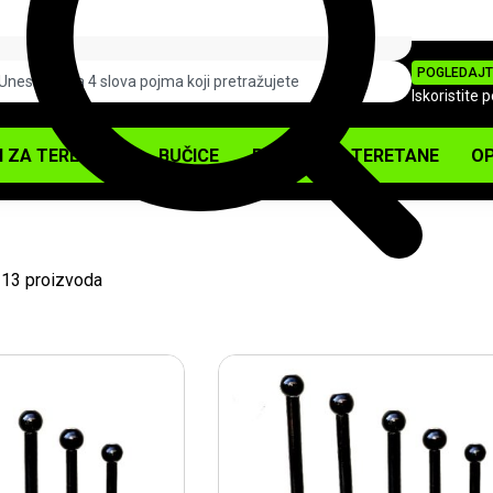
POGLEDAJT
Iskoristite 
I ZA TERETANU
BUČICE
PODOVI ZA TERETANE
OP
 13 proizvoda