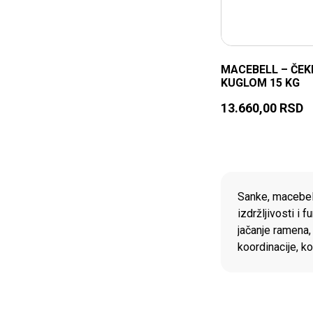
MACEBELL – ČEK
KUGLOM 15 KG
13.660,00
RSD
PON
Sanke, macebell
izdržljivosti i
jačanje ramena, 
koordinacije, k