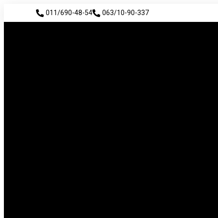
011/690-48-54
063/10-90-337