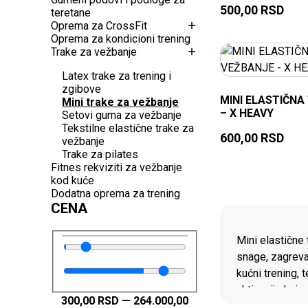
500,00
RSD
teretane
Oprema za CrossFit
Oprema za kondicioni trening
Trake za vežbanje
Latex trake za trening i
zgibove
MINI ELASTIČNA
Mini trake za vežbanje
– X HEAVY
Setovi guma za vežbanje
Tekstilne elastične trake za
600,00
RSD
vežbanje
Trake za pilates
Fitnes rekviziti za vežbanje
kod kuće
Dodatna oprema za trening
CENA
PON
Mini elastične 
snage, zagrevan
kućni trening, 
aktivacije koje
300,00
RSD
—
264.000,00