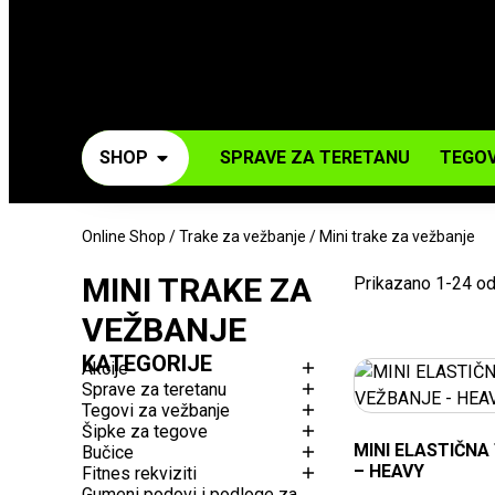
SHOP
SPRAVE ZA TERETANU
TEGOV
Online Shop
/
Trake za vežbanje
/ Mini trake za vežbanje
MINI TRAKE ZA
Prikazano 1-24 o
VEŽBANJE
KATEGORIJE
Akcije
Sprave za teretanu
Tegovi za vežbanje
Šipke za tegove
MINI ELASTIČNA
Bučice
– HEAVY
Fitnes rekviziti
Gumeni podovi i podloge za