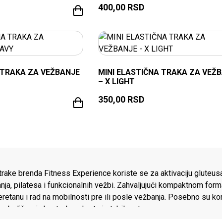
400,00
RSD
 TRAKA ZA VEŽBANJE
MINI ELASTIČNA TRAKA ZA VEŽ
– X LIGHT
350,00
RSD
UDA PROIZVOD
trake brenda Fitness Experience koriste se za aktivaciju gluteusa
ja, pilatesa i funkcionalnih vežbi. Zahvaljujući kompaktnom forma
teretanu i rad na mobilnosti pre ili posle vežbanja. Posebno su k
 poboljšavaju kontrolu pokreta i stabilnost.