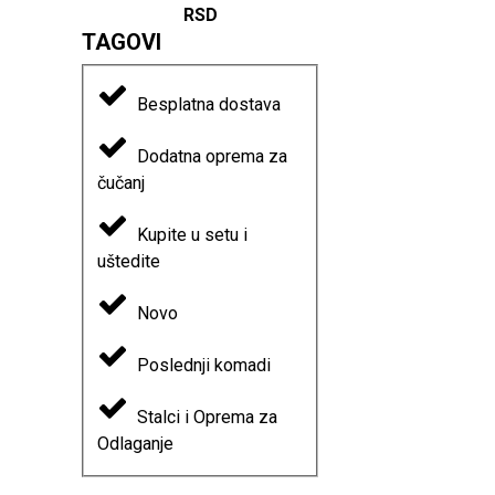
RSD
TAGOVI
Besplatna dostava
Dodatna oprema za
čučanj
Kupite u setu i
uštedite
Novo
Poslednji komadi
Stalci i Oprema za
Odlaganje