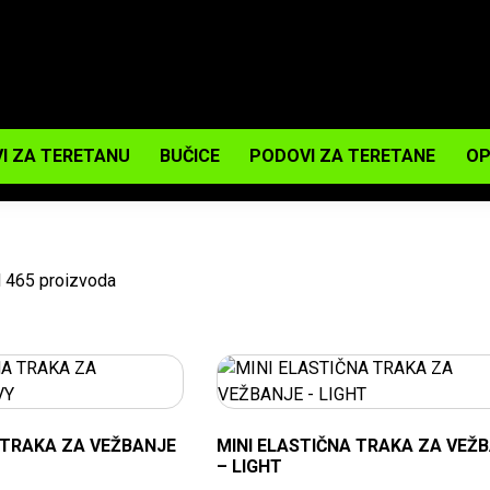
I ZA TERETANU
BUČICE
PODOVI ZA TERETANE
OP
d 465 proizvoda
 TRAKA ZA VEŽBANJE
MINI ELASTIČNA TRAKA ZA VEŽ
– LIGHT