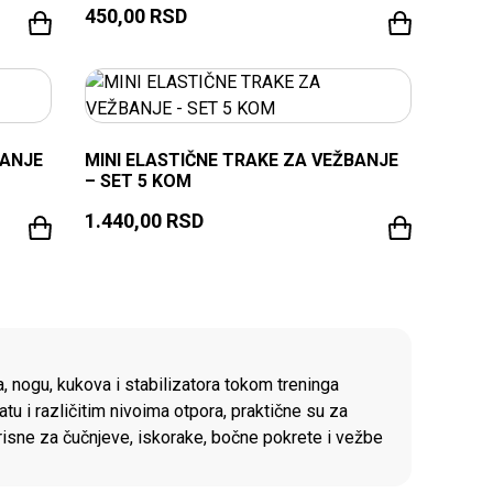
450,00
RSD
BANJE
MINI ELASTIČNE TRAKE ZA VEŽBANJE
– SET 5 KOM
1.440,00
RSD
A
, nogu, kukova i stabilizatora tokom treninga
tu i različitim nivoima otpora, praktične su za
orisne za čučnjeve, iskorake, bočne pokrete i vežbe