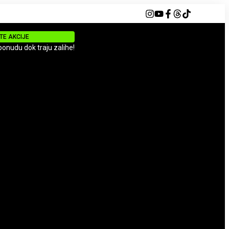
TE AKCIJE
 ponudu dok traju zalihe!