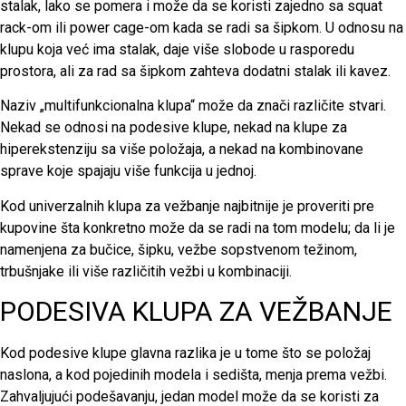
stalak, lako se pomera i može da se koristi zajedno sa squat
rack-om ili power cage-om kada se radi sa šipkom. U odnosu na
klupu koja već ima stalak, daje više slobode u rasporedu
prostora, ali za rad sa šipkom zahteva dodatni stalak ili kavez.
Naziv „multifunkcionalna klupa“ može da znači različite stvari.
Nekad se odnosi na podesive klupe, nekad na klupe za
hiperekstenziju sa više položaja, a nekad na kombinovane
sprave koje spajaju više funkcija u jednoj.
Kod univerzalnih klupa za vežbanje najbitnije je proveriti pre
kupovine šta konkretno može da se radi na tom modelu; da li je
namenjena za bučice, šipku, vežbe sopstvenom težinom,
trbušnjake ili više različitih vežbi u kombinaciji.
PODESIVA KLUPA ZA VEŽBANJE
Kod podesive klupe glavna razlika je u tome što se položaj
naslona, a kod pojedinih modela i sedišta, menja prema vežbi.
Zahvaljujući podešavanju, jedan model može da se koristi za