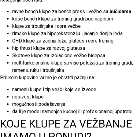
ravne bench klupe za bench press i vežbe sa
bučicama
kose bench klupe za trening grudi pod nagibom
klupe za trbušnjake i core vežbe
rimske klupe za hiperekstenziju i jačanje donjih leđa
GHD klupe za zadnju ložu, gluteus i core trening
hip thrust klupe za razvoj gluteusa
Skotove klupe za izolacione vežbe bicepsa
multifunkcionalne klupe sa više položaja za trening grudi,
ramena, ruku i trbušnjaka
Prilikom kupovine važno je obratiti pažnju na:
namenu klupe i tip vežbi koje se izvode
nosivost klupe
mogućnosti podešavanja
da li je model namenjen kućnoj ili profesionalnoj upotrebi
KOJE KLUPE ZA VEŽBANJE
IMAMO U PONUDI?