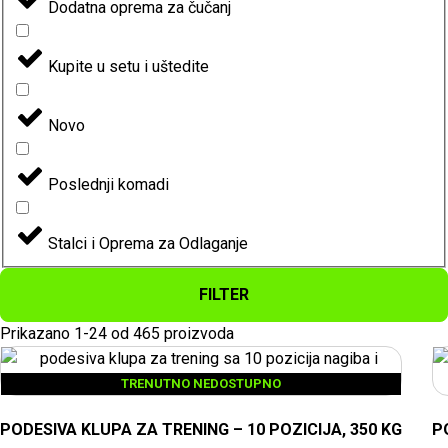
Dodatna oprema za čučanj
Kupite u setu i uštedite
Novo
Poslednji komadi
Stalci i Oprema za Odlaganje
FILTER
Prikazano 1-24 od 465 proizvoda
TRENUTNO NEDOSTUPNO
PODESIVA KLUPA ZA TRENING – 10 POZICIJA, 350 KG
P