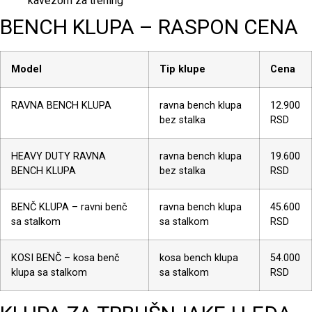
kavezom za trening
BENCH KLUPA – RASPON CENA
Model
Tip klupe
Cena
RAVNA BENCH KLUPA
ravna bench klupa
12.900
bez stalka
RSD
HEAVY DUTY RAVNA
ravna bench klupa
19.600
BENCH KLUPA
bez stalka
RSD
BENČ KLUPA – ravni benč
ravna bench klupa
45.600
sa stalkom
sa stalkom
RSD
KOSI BENČ – kosa benč
kosa bench klupa
54.000
klupa sa stalkom
sa stalkom
RSD