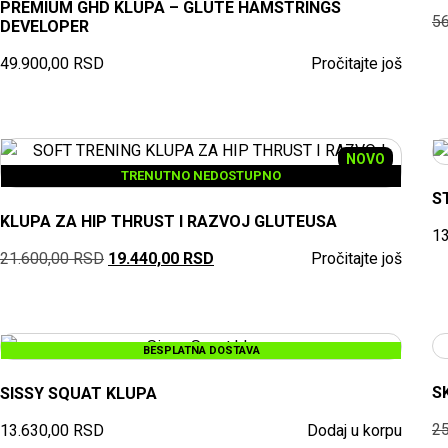
PREMIUM GHD KLUPA – GLUTE HAMSTRINGS
5
DEVELOPER
49.900,00
RSD
Pročitajte još
NOVO
TRENUTNO NEDOSTUPNO
S
KLUPA ZA HIP THRUST I RAZVOJ GLUTEUSA
1
21.600,00
RSD
19.440,00
RSD
Pročitajte još
BESPLATNA DOSTAVA
S
SISSY SQUAT KLUPA
2
13.630,00
RSD
Dodaj u korpu