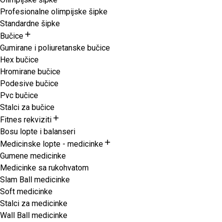
Profesionalne olimpijske šipke
Standardne šipke
Bučice
Gumirane i poliuretanske bučice
Hex bučice
Hromirane bučice
Podesive bučice
Pvc bučice
Stalci za bučice
Fitnes rekviziti
Bosu lopte i balanseri
Medicinske lopte - medicinke
Gumene medicinke
Medicinke sa rukohvatom
Slam Ball medicinke
Soft medicinke
Stalci za medicinke
Wall Ball medicinke