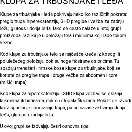
KLUPA ZA TRBUŠNJAKE I LEĐA
Klupe za trbušnjake i leđa pokrivaju nekoliko različitih pokreta:
pregib trupa, hiperekstenziju, GHD pregibe i vežbe za zadnju
ložu, gluteus i donja leđa. Iako se često nalaze u istoj grupi
proizvoda, razlika je u položaju tela i mišićima koji rade tokom
vežbe.
Kod klupa za trbušnjake telo se najčešće kreće iz kosog ili
poluležećeg položaja, dok su noge fiksirane osloncima. Tu
spadaju trenažeri i rimske kose klupe za trbušnjake, koji se
koriste za pregibe trupa i druge vežbe za abdomen i core
(mišići trupa).
Kod klupa za hiperekstenziju i GHD klupa vežbač se oslanja
kukovima ili butinama, dok su stopala fiksirana. Pokret se izvodi
kroz spuštanje i podizanje trupa, pa se najviše aktiviraju donja
leđa, gluteus i zadnja loža.
U ovoj grupi se izdvajaju četiri osnovna tipa: