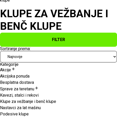
klupe
KLUPE ZA VEŽBANJE I
BENČ KLUPE
FILTER
Sortiranje prema:
Kategorije
Akcije
Akcijska ponuda
Besplatna dostava
Sprave za teretanu
Kavezi, stalci i rekovi
Klupe za vežbanje i benč klupe
Nastavci za lat mašinu
Podesive klupe