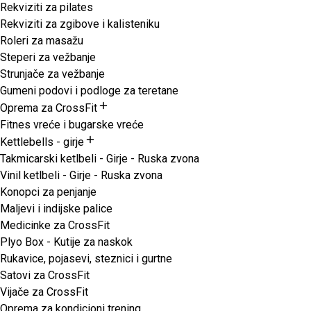
Rekviziti za pilates
Rekviziti za zgibove i kalisteniku
Roleri za masažu
Steperi za vežbanje
Strunjače za vežbanje
Gumeni podovi i podloge za teretane
Oprema za CrossFit
Fitnes vreće i bugarske vreće
Kettlebells - girje
Takmicarski ketlbeli - Girje - Ruska zvona
Vinil ketlbeli - Girje - Ruska zvona
Konopci za penjanje
Maljevi i indijske palice
Medicinke za CrossFit
Plyo Box - Kutije za naskok
Rukavice, pojasevi, steznici i gurtne
Satovi za CrossFit
Vijače za CrossFit
Oprema za kondicioni trening