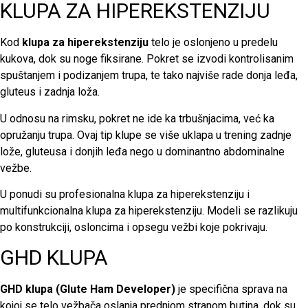
KLUPA ZA HIPEREKSTENZIJU
Kod
klupa za hiperekstenziju
telo je oslonjeno u predelu
kukova, dok su noge fiksirane. Pokret se izvodi kontrolisanim
spuštanjem i podizanjem trupa, te tako najviše rade donja leđa,
gluteus i zadnja loža.
U odnosu na rimsku, pokret ne ide ka trbušnjacima, već ka
opružanju trupa. Ovaj tip klupe se više uklapa u trening zadnje
lože, gluteusa i donjih leđa nego u dominantno abdominalne
vežbe.
U ponudi su profesionalna
klupa za hiperekstenziju i
multifunkcionalna klupa za hiperekstenziju. Modeli se razlikuju
po konstrukciji, osloncima i opsegu vežbi koje pokrivaju.
GHD KLUPA
GHD klupa (Glute Ham Developer)
je specifična sprava na
kojoj se telo vežbača oslanja prednjom stranom butina, dok su