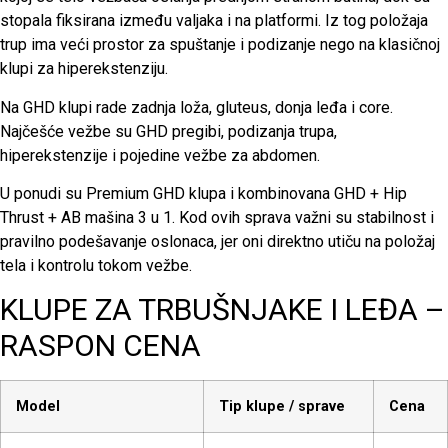
stopala fiksirana između valjaka i na platformi. Iz tog položaja
trup ima veći prostor za spuštanje i podizanje nego na klasičnoj
klupi za hiperekstenziju.
Na GHD klupi rade zadnja loža, gluteus, donja leđa i core.
Najčešće vežbe su GHD pregibi, podizanja trupa,
hiperekstenzije i pojedine vežbe za abdomen.
U ponudi su Premium GHD klupa i kombinovana GHD + Hip
Thrust + AB mašina 3 u 1. Kod ovih sprava važni su stabilnost i
pravilno podešavanje oslonaca, jer oni direktno utiču na položaj
tela i kontrolu tokom vežbe.
KLUPE ZA TRBUŠNJAKE I LEĐA –
RASPON CENA
Model
Tip klupe / sprave
Cena