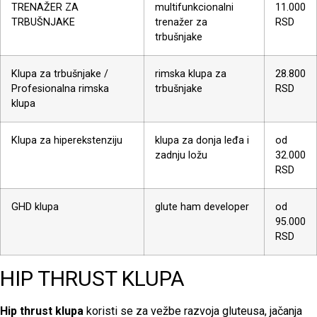
TRENAŽER ZA
multifunkcionalni
11.000
TRBUŠNJAKE
trenažer za
RSD
trbušnjake
Klupa za trbušnjake /
rimska klupa za
28.800
Profesionalna rimska
trbušnjake
RSD
klupa
Klupa za hiperekstenziju
klupa za donja leđa i
od
zadnju ložu
32.000
RSD
GHD klupa
glute ham developer
od
95.000
RSD
HIP THRUST KLUPA
Hip thrust klupa
koristi se za vežbe razvoja gluteusa, jačanja