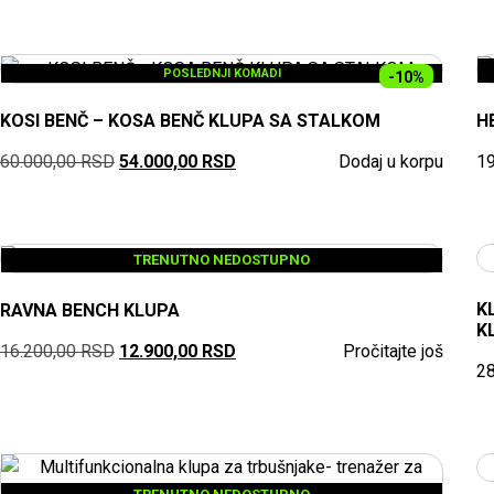
POSLEDNJI KOMADI
-10%
KOSI BENČ – KOSA BENČ KLUPA SA STALKOM
H
60.000,00
RSD
54.000,00
RSD
Dodaj u korpu
1
TRENUTNO NEDOSTUPNO
K
RAVNA BENCH KLUPA
K
16.200,00
RSD
12.900,00
RSD
Pročitajte još
2