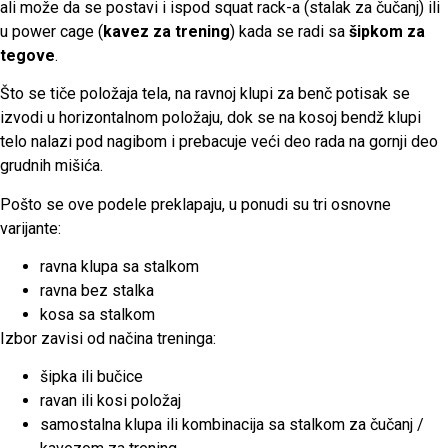
ali može da se postavi i ispod squat rack-a (stalak za čučanj) ili
u power cage (
kavez za trening
) kada se radi sa
šipkom za
tegove
.
Što se tiče položaja tela, na ravnoj klupi za benč potisak se
izvodi u horizontalnom položaju, dok se na kosoj bendž klupi
telo nalazi pod nagibom i prebacuje veći deo rada na gornji deo
grudnih mišića.
Pošto se ove podele preklapaju, u ponudi su tri osnovne
varijante:
ravna klupa sa stalkom
ravna bez stalka
kosa sa stalkom
Izbor zavisi od načina treninga:
šipka ili bučice
ravan ili kosi položaj
samostalna klupa ili kombinacija sa stalkom za čučanj /