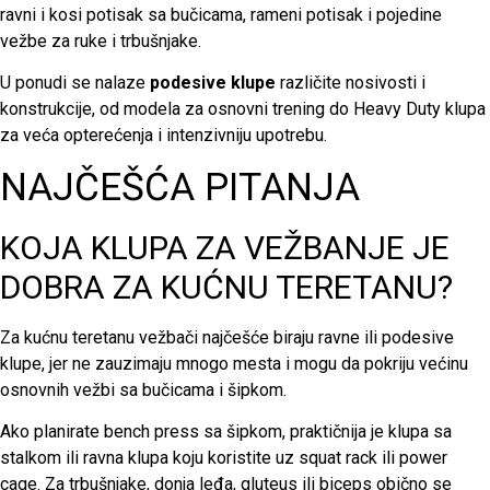
ravni i kosi potisak sa bučicama, rameni potisak i pojedine
vežbe za ruke i trbušnjake.
U ponudi se nalaze
podesive klupe
različite nosivosti i
konstrukcije, od modela za osnovni trening do Heavy Duty klupa
za veća opterećenja i intenzivniju upotrebu.
NAJČEŠĆA PITANJA
KOJA KLUPA ZA VEŽBANJE JE
DOBRA ZA KUĆNU TERETANU?
Za kućnu teretanu vežbači najčešće biraju ravne ili podesive
klupe, jer ne zauzimaju mnogo mesta i mogu da pokriju većinu
osnovnih vežbi sa bučicama i šipkom.
Ako planirate bench press sa šipkom, praktičnija je klupa sa
stalkom ili ravna klupa koju koristite uz squat rack ili power
cage. Za trbušnjake, donja leđa, gluteus ili biceps obično se