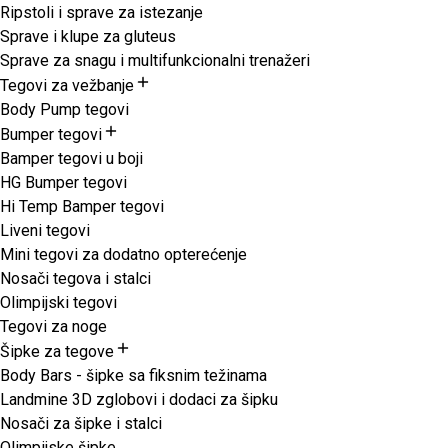
Ripstoli i sprave za istezanje
Sprave i klupe za gluteus
Sprave za snagu i multifunkcionalni trenažeri
Tegovi za vežbanje
Body Pump tegovi
Bumper tegovi
Bamper tegovi u boji
HG Bumper tegovi
Hi Temp Bamper tegovi
Liveni tegovi
Mini tegovi za dodatno opterećenje
Nosači tegova i stalci
Olimpijski tegovi
Tegovi za noge
Šipke za tegove
Body Bars - šipke sa fiksnim težinama
Landmine 3D zglobovi i dodaci za šipku
Nosači za šipke i stalci
Olimpijske šipke