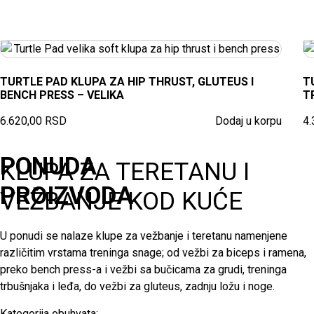
TURTLE PAD KLUPA ZA HIP THRUST, GLUTEUS I
T
BENCH PRESS – VELIKA
T
6.620,00
RSD
Dodaj u korpu
4.
PONUDA
KLUPA ZA TERETANU I
PROIZVODA
VEŽBANJE KOD KUĆE
U ponudi se nalaze klupe za vežbanje i teretanu namenjene
različitim vrstama treninga snage; od vežbi za biceps i ramena,
preko bench press-a i vežbi sa bučicama za grudi, treninga
trbušnjaka i leđa, do vežbi za gluteus, zadnju ložu i noge.
Kategorija obuhvata: