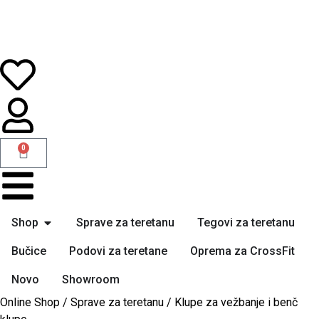
0
Shop
Sprave za teretanu
Tegovi za teretanu
Bučice
Podovi za teretane
Oprema za CrossFit
Novo
Showroom
Online Shop
/
Sprave za teretanu
/ Klupe za vežbanje i benč