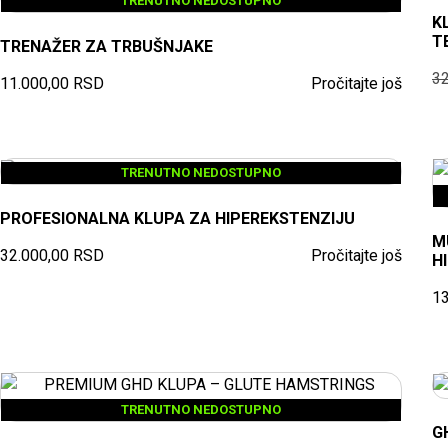
TRENUTNO NEDOSTUPNO
K
T
TRENAŽER ZA TRBUŠNJAKE
3
11.000,00
RSD
Pročitajte još
TRENUTNO NEDOSTUPNO
PROFESIONALNA KLUPA ZA HIPEREKSTENZIJU
M
32.000,00
RSD
Pročitajte još
H
1
TRENUTNO NEDOSTUPNO
G