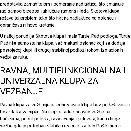
predstavlja zamah telom i pomeranje nadlaktica, što smanjuje
rad samog bicepsa i uključuje ramena i leđa. Skotova klupa
rešava taj problem tako što fiksira nadlaktice na osloncu i
ograničava njihovo kretanje.
U našoj ponudi je Skotova klupa i mala Turtle Pad podloga. Turtle
Pad nije samostalna klupa, već mekani oslonac koji se dodaje
postojećoj klupi ili drugoj stabilnoj podlozi tokom izolacionih
vežbi za ruke.
RAVNA, MULTIFUNKCIONALNA I
UNIVERZALNA KLUPA ZA
VEŽBANJE
Ravna klupa za vežbanje je jednostavna klupa bez podešavanja i
bez stalka za šipku. Na njoj se rade osnovne vežbe sa
bučicama, poput potiska, razvlačenja i pulovera, kao i druge
vežbe gde je potreban stabilan oslonac za telo.Pošto nema