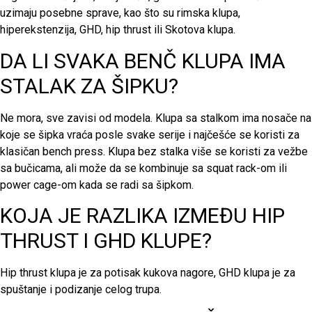
uzimaju posebne sprave, kao što su rimska klupa,
hiperekstenzija, GHD, hip thrust ili Skotova klupa.
DA LI SVAKA BENČ KLUPA IMA
STALAK ZA ŠIPKU?
Ne mora, sve zavisi od modela. Klupa sa stalkom ima nosače na
koje se šipka vraća posle svake serije i najčešće se koristi za
klasičan bench press. Klupa bez stalka više se koristi za vežbe
sa bučicama, ali može da se kombinuje sa squat rack-om ili
power cage-om kada se radi sa šipkom.
KOJA JE RAZLIKA IZMEĐU HIP
THRUST I GHD KLUPE?
Hip thrust klupa je za potisak kukova nagore, GHD klupa je za
spuštanje i podizanje celog trupa.