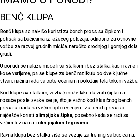
BENČ KLUPA
Benč klupa se najviše koristi za bench press sa šipkom i
potisak sa bučicama iz ležećeg položaja, odnosno za osnovne
vežbe za razvoj grudnih mišića, naročito srednjeg i gornjeg dela
grudi.
U ponudi se nalaze modeli sa stalkom i bez stalka, kao i ravne i
kose varijante, pa se klupe za benč razlikuju po dve ključne
stvari: načinu rada sa opterećenjem i položaju tela tokom vežbe.
Kod klupe sa stalkom, vežbač može lako da vrati šipku na
nosače posle svake serije, što je važno kod klasičnog bench
press-a i rada sa većim opterećenjem. Za bench press se
najčešće koristi
olimpijska šipka
, posebno kada se radi sa
većim težinama i
olimpijskim tegovima
.
Ravna klupa bez stalka više se vezuje za trening sa bučicama,