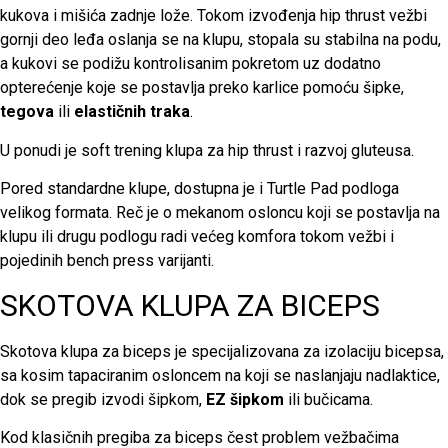
kukova i mišića zadnje lože. Tokom izvođenja hip thrust vežbi
gornji deo leđa oslanja se na klupu, stopala su stabilna na podu,
a kukovi se podižu kontrolisanim pokretom uz dodatno
opterećenje koje se postavlja preko karlice pomoću šipke,
tegova
ili
elastičnih traka
.
U ponudi je soft trening klupa za hip thrust i razvoj gluteusa.
Pored standardne klupe, dostupna je i Turtle Pad podloga
velikog formata. Reč je o mekanom osloncu koji se postavlja na
klupu ili drugu podlogu radi većeg komfora tokom vežbi i
pojedinih bench press varijanti.
SKOTOVA KLUPA ZA BICEPS
Skotova klupa za biceps je specijalizovana za izolaciju bicepsa,
sa kosim tapaciranim osloncem na koji se naslanjaju nadlaktice,
dok se pregib izvodi šipkom,
EZ šipkom
ili bučicama.
Kod klasičnih pregiba za biceps čest problem vežbačima