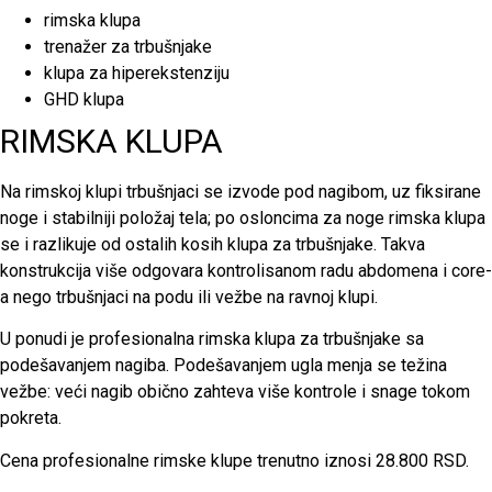
rimska klupa
trenažer za trbušnjake
klupa za hiperekstenziju
GHD klupa
RIMSKA KLUPA
Na rimskoj klupi trbušnjaci se izvode pod nagibom, uz fiksirane
noge i stabilniji položaj tela; po osloncima za noge rimska klupa
se i razlikuje od ostalih kosih klupa za trbušnjake. Takva
konstrukcija više odgovara kontrolisanom radu abdomena i core-
a nego trbušnjaci na podu ili vežbe na ravnoj klupi.
U ponudi je profesionalna rimska klupa za trbušnjake sa
podešavanjem nagiba. Podešavanjem ugla menja se težina
vežbe: veći nagib obično zahteva više kontrole i snage tokom
pokreta.
Cena profesionalne rimske klupe trenutno iznosi 28.800 RSD.