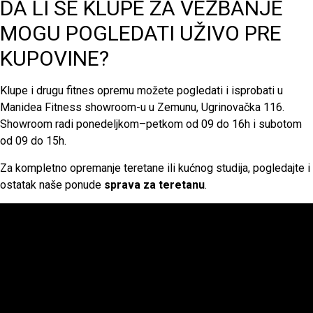
DA LI SE KLUPE ZA VEŽBANJE
MOGU POGLEDATI UŽIVO PRE
KUPOVINE?
Klupe i drugu fitnes opremu možete pogledati i isprobati u
Manidea Fitness showroom-u u Zemunu, Ugrinovačka 116.
Showroom radi ponedeljkom–petkom od 09 do 16h i subotom
od 09 do 15h.
Za kompletno opremanje teretane ili kućnog studija, pogledajte i
ostatak naše ponude
sprava za teretanu
.