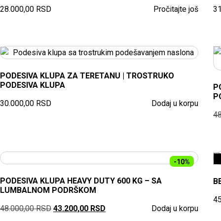
28.000,00
RSD
Pročitajte još
3
PODESIVA KLUPA ZA TERETANU | TROSTRUKO
PODESIVA KLUPA
P
P
30.000,00
RSD
Dodaj u korpu
4
-10%
PODESIVA KLUPA HEAVY DUTY 600 KG – SA
B
LUMBALNOM PODRŠKOM
4
48.000,00
RSD
43.200,00
RSD
Dodaj u korpu