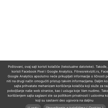
Poštovani, ovaj sajt koristi kolačiće (tekstualne datoteke). Takođe, 
koristi Facebook Pixel i Google Analytics. Fitnesrekviziti.rs, Fac
Google Analytics apsolutno neće prikupljati informacije o ličnosti p
niti na drugi način omogućiti pristup takvim informacijama. Daljim k
sajta prihvatate mehanizam korišćenja kolačića koji služe za raz
poboljšanje naše web stranice, kao i usluga koje Vam nudimo. Tako
korišćenjem sajta saglasni ste sa politikom privatnosti i uslovima ko
koji su sastavni deo ugovora na daljinu
U redu
Obaveštenje o kolačićima ( Cookies )