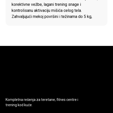
korektivne vežbe, lagani trening snage i
kontrolisanu aktivaciju mišića celog tela.
Zahvaljujući mekoj površini i težinama do 5 kg,
pogodne su za vežbe ruku, ramena, core
muskulature, stabilizaciju i rehabilitacione
programe. Posebno su praktične za pilates trening,
kućne vežbe i rad na preciznoj kontroli pokreta,
ravnoteži i pravilnom držanju tela.
Kompletna rešenja za teretane, fitnes centre i
trening kod kuće.