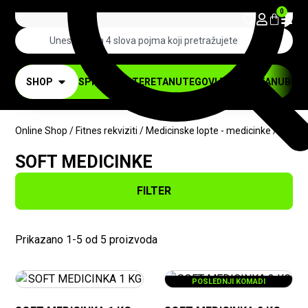
0
SHOP
SPRAVE ZA TERETANU
TEGOVI ZA TERETANU
BUČI
Online Shop
/
Fitnes rekviziti
/
Medicinske lopte - medicinke
/ Soft 
SOFT MEDICINKE
FILTER
Prikazano 1-5 od 5 proizvoda
POSLEDNJI KOMADI