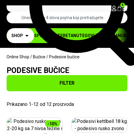
0
SHOP
SPRAVE ZA TERETANU
TEGOVI ZA TERETANU
BUČI
Online Shop
/
Bučice
/ Podesive bučice
PODESIVE BUČICE
FILTER
Prikazano 1-12 od 12 proizvoda
-10%