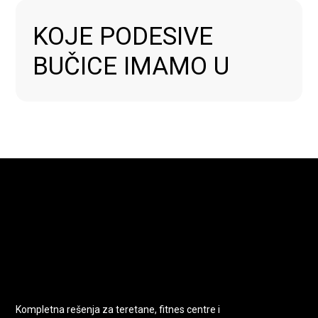
PONUDA PROIZVODA
KOJE PODESIVE
BUČICE IMAMO U
SHOP-U
U ponudi su dve glavne grupe podesivih bučica:
montirajući setovi podesivih bučica
premium podesive bučice sa brzim
podešavanjem težine
Montirajući setovi
: 10 kg, 12,5 kg, 15 kg, 17,5 kg,
20 kg
Ručno dodavanje/skidanje ploča
Pogodni za početnike i kućni trening
Premium podesive bučice
: 2 x 24 kg, 2 x 32 kg
Kompletna rešenja za teretane, fitnes centre i
Brzo podešavanje težine pomoću