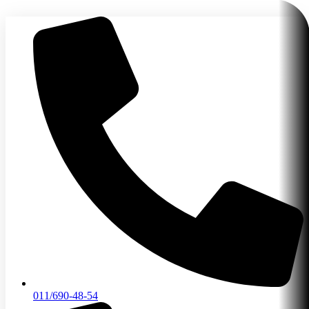
Skočite
na
sadržaj
011/690-48-54