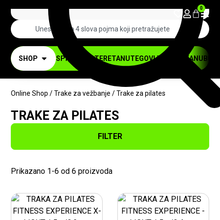
0
SHOP
SPRAVE ZA TERETANU
TEGOVI ZA TERETANU
BUČI
Online Shop
/
Trake za vežbanje
/ Trake za pilates
TRAKE ZA PILATES
FILTER
Prikazano 1-6 od 6 proizvoda