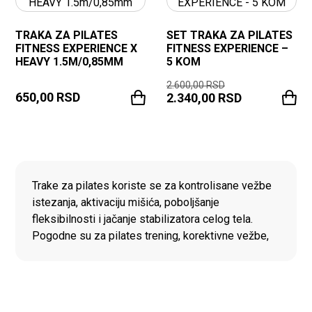
TRAKA ZA PILATES
SET TRAKA ZA PILATES
FITNESS EXPERIENCE X
FITNESS EXPERIENCE –
HEAVY 1.5M/0,85MM
5 KOM
2.600,00
RSD
650,00
RSD
2.340,00
RSD
PONUDA PROIZVODA
Trake za pilates koriste se za kontrolisane vežbe
istezanja, aktivaciju mišića, poboljšanje
fleksibilnosti i jačanje stabilizatora celog tela.
Pogodne su za pilates trening, korektivne vežbe,
rehabilitaciju i svakodnevni rad na mobilnosti u
kućnim uslovima ili studijskom treningu. Različiti
nivoi otpora omogućavaju prilagođavanje
intenziteta vežbi za ruke, noge, leđa, stomak i