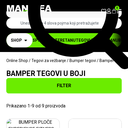
0
SHOP
SPRAVE ZA TERETANU
TEGOVI ZA TERETANU
BUČI
Online Shop
/
Tegovi za vežbanje
/
Bumper tegovi
/ Bamper tegovi u
BAMPER TEGOVI U BOJI
FILTER
Prikazano 1-9 od 9 proizvoda