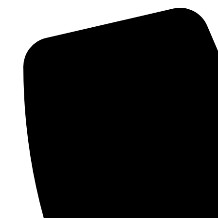
Skočite
na
sadržaj