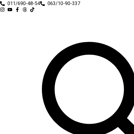
Skočite
011/690-48-54
063/10-90-337
na
sadržaj