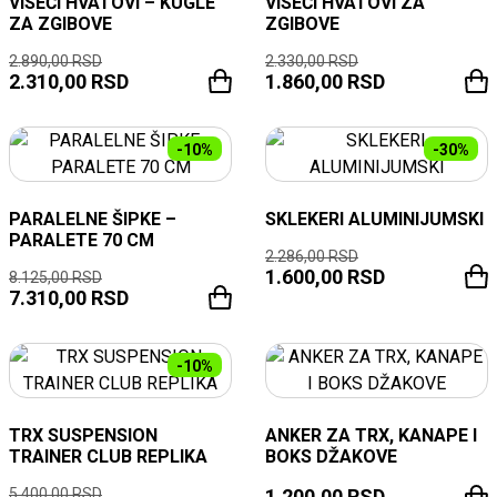
VISEĆI HVATOVI – KUGLE
VISEĆI HVATOVI ZA
ZA ZGIBOVE
ZGIBOVE
2.890,00
RSD
2.330,00
RSD
2.310,00
RSD
1.860,00
RSD
-10%
-30%
PARALELNE ŠIPKE –
SKLEKERI ALUMINIJUMSKI
PARALETE 70 CM
2.286,00
RSD
1.600,00
RSD
8.125,00
RSD
7.310,00
RSD
-10%
TRX SUSPENSION
ANKER ZA TRX, KANAPE I
TRAINER CLUB REPLIKA
BOKS DŽAKOVE
5.400,00
RSD
1.200,00
RSD