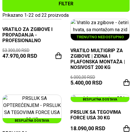
FILTER
Prikazano 1-22 od 22 proizvoda
NOVO
-10%
VRATILO ZA ZGIBOVE I
PROPADANJA -
TRENUTNO NEDOSTUPNO
PROFESIONALNO
VRATILO MULTIGRIP ZA
53.300,00
RSD
47.970,00
RSD
ZGIBOVE | ZIDNA I
PLAFONSKA MONTAŽA |
NOSIVOST 200 KG
6.000,00
RSD
5.400,00
RSD
BESPLATNA DOSTAVA
PRSLUK SA TEGOVIMA
FORCE USA 30 KG
BESPLATNA DOSTAVA
18.090,00
RSD