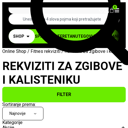
0
SHOP
SPRAVE ZA TERETANU
TEGOVI ZA TERETANU
BUČ
Online Shop
/
Fitnes rekviziti
/ Rekviziti za zgibove i kalisteni
REKVIZITI ZA ZGIBOVE
I KALISTENIKU
FILTER
Sortiranje prema:
Kategorije
Akcije