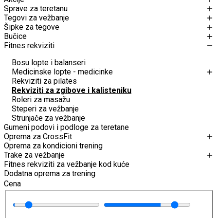
Sprave za teretanu
Tegovi za vežbanje
Šipke za tegove
Bučice
Fitnes rekviziti
Bosu lopte i balanseri
Medicinske lopte - medicinke
Rekviziti za pilates
Rekviziti za zgibove i kalisteniku
Roleri za masažu
Steperi za vežbanje
Strunjače za vežbanje
Gumeni podovi i podloge za teretane
Oprema za CrossFit
Oprema za kondicioni trening
Trake za vežbanje
Fitnes rekviziti za vežbanje kod kuće
Dodatna oprema za trening
Cena