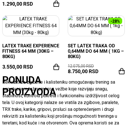
1.290,00
RSD
-28%
LATEX TRAKE EXPERIENCE
SET LATEX TRAKA OD
FITNESS 64 MM (30KG –
0,64MM DO 64 MM ( 1KG –
80KG)
80KG)
3.550,00
RSD
12.075,00
RSD
8.750,00
RSD
PONUDA
Rekviziti za zgibove i kalisteniku omogućavaju trening sa
PROIZVODA
sopstvenom težinom kroz vežbe koje razvijaju snagu,
stabilnost, kontrolu pokreta i funkcionalnu izdržljivost celog
tela. U ovoj kategoriji nalaze se vratila za zgibove, paralete,
TRX trake, karike, gripovi, prsluci sa opterećenjem i drugi
rekviziti za kalisteniku koji proširuju mogućnosti treninga u
teretani, kod kuće i na otvorenom. Ova oprema koristi se za