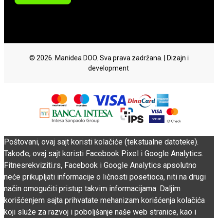
© 2026. Manidea DOO. Sva prava zadržana. | Dizajn i
development
Poštovani, ovaj sajt koristi kolačiće (tekstualne datoteke).
Takođe, ovaj sajt koristi Facebook Pixel i Google Analytics.
Fitnesrekviziti.rs, Facebook i Google Analytics apsolutno
neće prikupljati informacije o ličnosti posetioca, niti na drugi
način omogućiti pristup takvim informacijama. Daljim
korišćenjem sajta prihvatate mehanizam korišćenja kolačića
koji služe za razvoj i poboljšanje naše web stranice, kao i