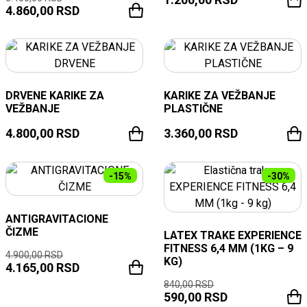
4.860,00
RSD
DRVENE KARIKE ZA
KARIKE ZA VEŽBANJE
VEŽBANJE
PLASTIČNE
4.800,00
RSD
3.360,00
RSD
-15%
-30%
ANTIGRAVITACIONE
ČIZME
LATEX TRAKE EXPERIENCE
FITNESS 6,4 MM (1KG – 9
4.900,00
RSD
KG)
4.165,00
RSD
840,00
RSD
590,00
RSD