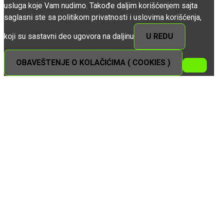
usluga koje Vam nudimo. Takođe daljim korišćenjem sajta
saglasni ste sa politikom privatnosti i uslovima korišćenja,
koji su sastavni deo ugovora na daljinu
U REDU
OBAVEŠTENJE O KOLAČIĆIMA ( COOKIES )