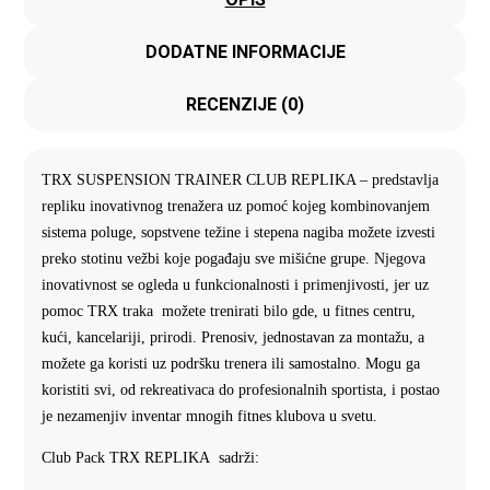
DODATNE INFORMACIJE
RECENZIJE (0)
TRX SUSPENSION TRAINER CLUB REPLIKA – predstavlja
repliku inovativnog trenažera uz pomoć kojeg kombinovanjem
sistema poluge, sopstvene težine i stepena nagiba možete izvesti
preko stotinu vežbi koje pogađaju sve mišićne grupe. Njegova
inovativnost se ogleda u funkcionalnosti i primenjivosti, jer uz
pomoc TRX traka možete trenirati bilo gde, u fitnes centru,
kući, kancelariji, prirodi. Prenosiv, jednostavan za montažu, a
možete ga koristi uz podršku trenera ili samostalno. Mogu ga
koristiti svi, od rekreativaca do profesionalnih sportista, i postao
je nezamenjiv inventar mnogih fitnes klubova u svetu.
Club Pack TRX REPLIKA sadrži: