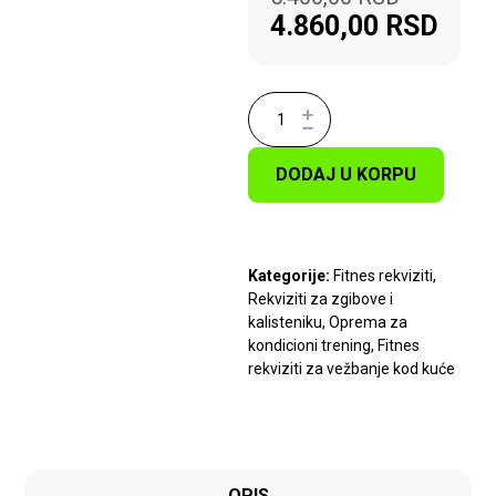
4.860,00
RSD
DODAJ U KORPU
Kategorije:
Fitnes rekviziti
,
Rekviziti za zgibove i
kalisteniku
,
Oprema za
kondicioni trening
,
Fitnes
rekviziti za vežbanje kod kuće
OPIS