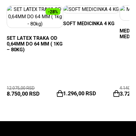
-28%
SOFT MEDICINKA 4 KG
MEDIC
MEDICI
SET LATEX TRAKA OD
0,64MM DO 64 MM ( 1KG
– 80KG)
12.075,00
RSD
4.140,0
1.296,00
RSD
8.750,00
RSD
3.726