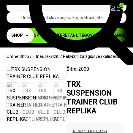
0
SHOP
SPRAVE ZA TERETANU
TEGOVI ZA TERETANU
BUČI
Online Shop
/
Fitnes rekviziti
/
Rekviziti za zgibove i kalisteniku
/ TR
Šifra:
2000
-10%
TRX
SUSPENSION
TRAINER CLUB
REPLIKA
5.400,00
RSD