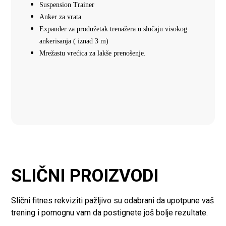
Suspension Trainer
Anker za vrata
Expander za produžetak trenažera u slučaju visokog
ankerisanja ( iznad 3 m)
Mrežastu vrećica za lakše prenošenje.
SLIČNI PROIZVODI
Slični fitnes rekviziti pažljivo su odabrani da upotpune vaš
trening i pomognu vam da postignete još bolje rezultate.