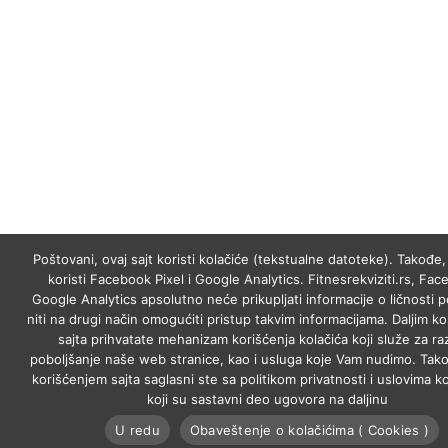
Poštovani, ovaj sajt koristi kolačiće (tekstualne datoteke). Takođe, 
koristi Facebook Pixel i Google Analytics. Fitnesrekviziti.rs, Fac
Google Analytics apsolutno neće prikupljati informacije o ličnosti p
niti na drugi način omogućiti pristup takvim informacijama. Daljim k
sajta prihvatate mehanizam korišćenja kolačića koji služe za raz
poboljšanje naše web stranice, kao i usluga koje Vam nudimo. Tako
korišćenjem sajta saglasni ste sa politikom privatnosti i uslovima ko
koji su sastavni deo ugovora na daljinu
U redu
Obaveštenje o kolačićima ( Cookies )