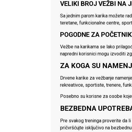
VELIKI BROJ VEŽBI NA
Sa jednim parom karika možete radit
teretane, funkcionalne centre, sport
POGODNE ZA POČETNIK
Vežbe na karikama se lako prilagođa
napredni korisnici mogu izvoditi zg
ZA KOGA SU NAMENJ
Drvene karike za vežbanje namenjen
rekreativce, sportiste, trenere, fun
Posebno su korisne za osobe koje že
BEZBEDNA UPOTREB
Pre svakog treninga proverite da li 
pričvršćujte isključivo na bezbednu 