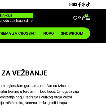
E AKCIJE
0
ponudu dok traju zalihe!
REMA ZA CROSSFIT
NOVO
SHOWROOM
 ZA VEŽBANJE
kim najlonskim gurtnama odličan su izbor za
nalni trening u teretani ili kod kuće. Omogućavaju
odizanja nogu, izdržaja i velikog broja vežbi
u mišića ruku, ramena, leđa, grudi i trupa.