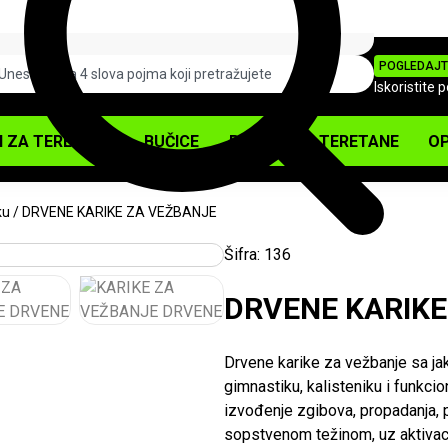
POGLEDAJT
Iskoristite 
I ZA TERETANU
BUČICE
PODOVI ZA TERETANE
OP
ku
/ DRVENE KARIKE ZA VEŽBANJE
Šifra:
136
DRVENE KARIKE
Drvene karike za vežbanje sa ja
gimnastiku, kalisteniku i funkcio
izvođenje zgibova, propadanja, p
sopstvenom težinom, uz aktivacij