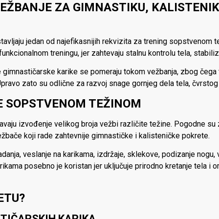
EŽBANJE ZA GIMNASTIKU, KALISTENIK
avljaju jedan od najefikasnijih rekvizita za trening sopstvenom t
funkcionalnom treningu, jer zahtevaju stalnu kontrolu tela, stabili
ne gimnastičarske karike se pomeraju tokom vežbanja, zbog čega t
Upravo zato su odlične za razvoj snage gornjeg dela tela, čvrstog 
JE SOPSTVENOM TEŽINOM
aju izvođenje velikog broja vežbi različite težine. Pogodne su 
žbače koji rade zahtevnije gimnastičke i kalisteničke pokrete.
danja, veslanje na karikama, izdržaje, sklekove, podizanje nogu, v
rikama posebno je koristan jer uključuje prirodno kretanje tela i
ETU?
STIČARSKIH KARIKA