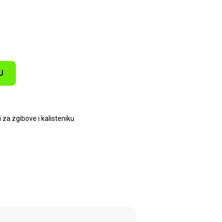
U
i za zgibove i kalisteniku