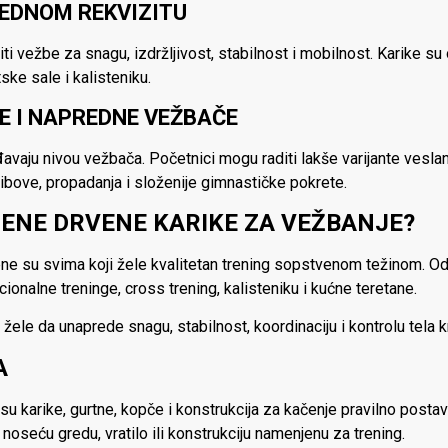
 JEDNOM REKVIZITU
i vežbe za snagu, izdržljivost, stabilnost i mobilnost. Karike su 
ske sale i kalisteniku.
E I NAPREDNE VEŽBAČE
vaju nivou vežbača. Početnici mogu raditi lakše varijante veslanj
ibove, propadanja i složenije gimnastičke pokrete.
ENE DRVENE KARIKE ZA VEŽBANJE?
e su svima koji žele kvalitetan trening sopstvenom težinom. Odl
kcionalne treninge, cross trening, kalisteniku i kućne teretane.
le da unaprede snagu, stabilnost, koordinaciju i kontrolu tela k
A
su karike, gurtne, kopče i konstrukcija za kačenje pravilno postavlj
noseću gredu, vratilo ili konstrukciju namenjenu za trening.