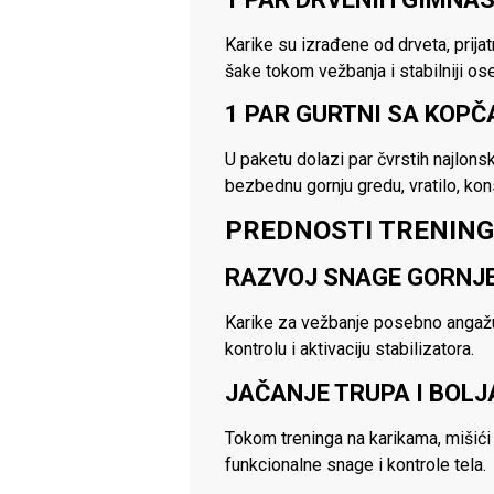
Karike su izrađene od drveta, prij
šake tokom vežbanja i stabilniji ose
1 PAR GURTNI SA KOPČ
U paketu dolazi par čvrstih najlon
bezbednu gornju gredu, vratilo, kon
PREDNOSTI TRENING
RAZVOJ SNAGE GORNJE
Karike za vežbanje posebno angažuj
kontrolu i aktivaciju stabilizatora.
JAČANJE TRUPA I BOL
Tokom treninga na karikama, mišići 
funkcionalne snage i kontrole tela.