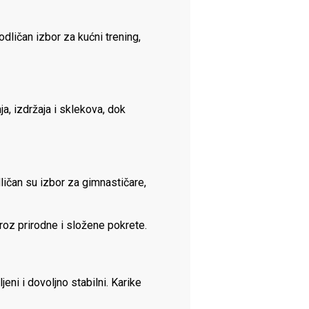
odličan izbor za kućni trening,
a, izdržaja i sklekova, dok
ičan su izbor za gimnastičare,
roz prirodne i složene pokrete.
eni i dovoljno stabilni. Karike