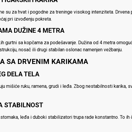
atne su za hvat i pogodne za treninge visokog intenziteta. Drvena
ćaj pri izvođenju pokreta.
AMA DUŽINE 4 METRA
skih gurtni sa kopčama za podešavanje. Dužina od 4 metra omogu
strukciju, nosač ili drugi stabilan oslonac namenjen vežbanju.
A SA DRVENIM KARIKAMA
G DELA TELA
u mišiće ruku, ramena, grudi i leđa. Zbog nestabilnosti karika, 
JA STABILNOST
stomaka, leđa i duboki stabilizatori trupa rade konstantno. To ih 