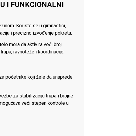
U I FUNKCIONALNI
ežinom. Koriste se u gimnastici,
zaciju i precizno izvođenje pokreta.
elo mora da aktivira veći broj
trupa, ravnoteže i koordinacije.
za početnike koji žele da unaprede
ežbe za stabilizaciju trupa i brojne
 omogućava veći stepen kontrole u