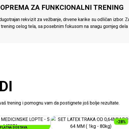
 OPREMA ZA FUNKCIONALNI TRENING
 dugotrajan rekvizit za vežbanje, drvene karike su odličan izbor. 
trening celog tela, sa posebnim fokusom na snagu gornjeg dela te
DI
e vaš trening i pomognu vam da postignete još bolje rezultate.
-28%
PLATNA DOSTAVA