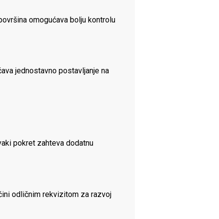
 površina omogućava bolju kontrolu
ćava jednostavno postavljanje na
svaki pokret zahteva dodatnu
čini odličnim rekvizitom za razvoj