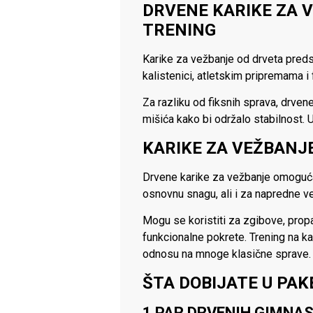
DRVENE KARIKE ZA V
TRENING
Karike za vežbanje od drveta predst
kalistenici, atletskim pripremama i 
Za razliku od fiksnih sprava, drve
mišića kako bi održalo stabilnost. 
KARIKE ZA VEŽBAN
Drvene karike za vežbanje omogućav
osnovnu snagu, ali i za napredne ve
Mogu se koristiti za zgibove, propa
funkcionalne pokrete. Trening na ka
odnosu na mnoge klasične sprave.
ŠTA DOBIJATE U PAK
1 PAR DRVENIH GIMNA