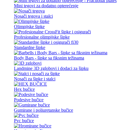
Mini tegovi za dodatno opterećenje
Nosači tegova i stalci
Olimpijske šipke
Profesionalne olimpijske šipke
Standardne šipke
Body Bars - šipke sa fiksnim težinama
Landmine 3D zglobovi i dodaci za šipku
Nosači za šipke i stalci
Hex bučice
Podesive bučice
Gumirane i poliuretanske bučice
Pvc bučice