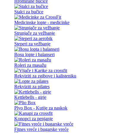
Hromirane bučice
Stalci za bučice
Medicinske lopte - medicinke
Strunjače za vežbanje
Steperi za vežbanje
Bosu lopte i balanseri
Roleri za masažu
Rekviziti za zgibove i kalisteniku
Rekviziti za pilates
Kettlebells - girje
Plyo Box - Kutije za naskok
Konopci za penjanje
Fitnes vreće i bugarske vreće