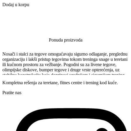
Dodaj u korpu
Ponuda proizvoda
Nosači i stalci za tegove omogućavaju sigurno odlaganje, preglednu
organizaciju i lakši pristup tegovima tokom treninga snage u teretani
ili kućnom prostoru za vežbanje. Pogodni su za livenе tegove,
olimpijske diskove, bumper tegove i druge vrste opterećenja, uz
stabilnu konstrukciju koja doprinosi urednijem i sigurnijem trening
prostoru. Pravilno odlaganje tegova štiti opremu od oštećenja,
Kompletna rešenja za teretane, fitnes centre i trening kod kuće.
olakšava promenu opterećenja tokom treninga i omogućava
efikasnije korišćenje prostora u svakodnevnoj upotrebi.
Pratite nas