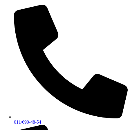
Skočite
na
sadržaj
011/690-48-54