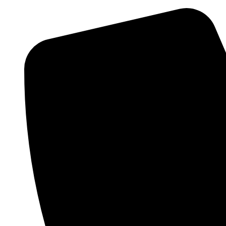
Skočite
na
sadržaj