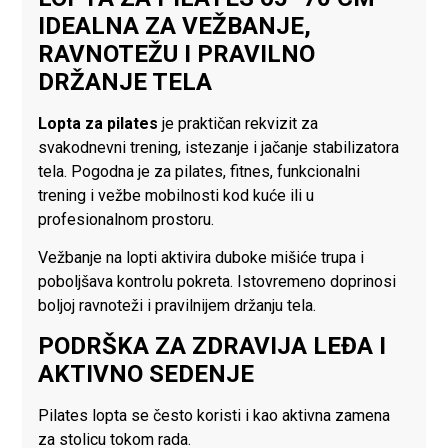
IDEALNA ZA VEŽBANJE,
RAVNOTEŽU I PRAVILNO
DRŽANJE TELA
Lopta za pilates
je praktičan rekvizit za
svakodnevni trening, istezanje i jačanje stabilizatora
tela. Pogodna je za pilates, fitnes, funkcionalni
trening i vežbe mobilnosti kod kuće ili u
profesionalnom prostoru.
Vežbanje na lopti aktivira duboke mišiće trupa i
poboljšava kontrolu pokreta. Istovremeno doprinosi
boljoj ravnoteži i pravilnijem držanju tela.
PODRŠKA ZA ZDRAVIJA LEĐA I
AKTIVNO SEDENJE
Pilates lopta se često koristi i kao aktivna zamena
za stolicu tokom rada.