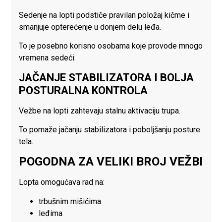
Sedenje na lopti podstiče pravilan položaj kičme i
smanjuje opterećenje u donjem delu leđa.
To je posebno korisno osobama koje provode mnogo
vremena sedeći.
JAČANJE STABILIZATORA I BOLJA
POSTURALNA KONTROLA
Vežbe na lopti zahtevaju stalnu aktivaciju trupa.
To pomaže jačanju stabilizatora i poboljšanju posture
tela.
POGODNA ZA VELIKI BROJ VEŽBI
Lopta omogućava rad na:
trbušnim mišićima
leđima