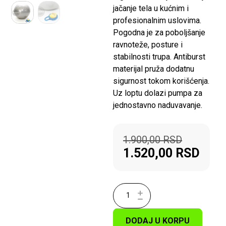
jačanje tela u kućnim i
profesionalnim uslovima.
Pogodna je za poboljšanje
ravnoteže, posture i
stabilnosti trupa. Antiburst
materijal pruža dodatnu
sigurnost tokom korišćenja.
Uz loptu dolazi pumpa za
jednostavno naduvavanje.
1.900,00
RSD
1.520,00
RSD
DODAJ U KORPU