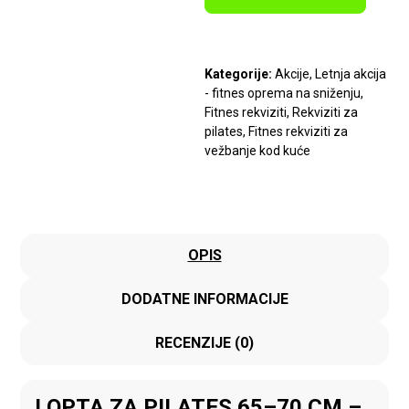
Kategorije:
Akcije
,
Letnja akcija
- fitnes oprema na sniženju
,
Fitnes rekviziti
,
Rekviziti za
pilates
,
Fitnes rekviziti za
vežbanje kod kuće
OPIS
DODATNE INFORMACIJE
RECENZIJE (0)
LOPTA ZA PILATES 65–70 CM –