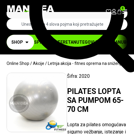
0
SHOP
SPRAVE ZA TERETANU
TEGOVI ZA TERETANU
BUČI
Online Shop
/
Akcije
/
Letnja akcija - fitnes oprema na sniženju
/ PI
Šifra:
2020
-20%
PILATES LOPTA
SA PUMPOM 65-
70 CM
Lopta za pilates omogućava
sigurno vežbanje, istezanje i