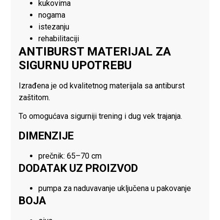
kukovima
nogama
istezanju
rehabilitaciji
ANTIBURST MATERIJAL ZA
SIGURNU UPOTREBU
Izrađena je od kvalitetnog materijala sa antiburst
zaštitom.
To omogućava sigurniji trening i dug vek trajanja.
DIMENZIJE
prečnik: 65–70 cm
DODATAK UZ PROIZVOD
pumpa za naduvavanje uključena u pakovanje
BOJA