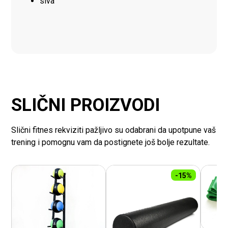
siva
SLIČNI PROIZVODI
Slični fitnes rekviziti pažljivo su odabrani da upotpune vaš
trening i pomognu vam da postignete još bolje rezultate.
-15%