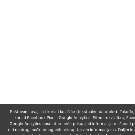
Poštovani, ovaj sajt koristi kolačiće (tekstualne datoteke). Takođe, 
koristi Facebook Pixel i Google Analytics. Fitnesrekviziti.rs, Fac
Google Analytics apsolutno neće prikupljati informacije o ličnosti p
niti na drugi način omogućiti pristup takvim informacijama. Daljim k