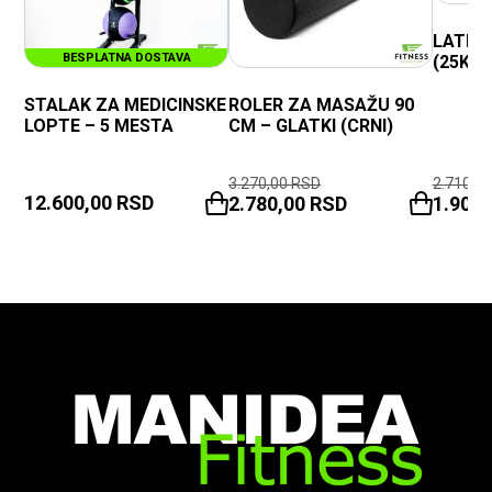
LATEX
BESPLATNA DOSTAVA
(25KG 
STALAK ZA MEDICINSKE
ROLER ZA MASAŽU 90
LOPTE – 5 MESTA
CM – GLATKI (CRNI)
3.270,00
RSD
2.710,0
12.600,00
RSD
2.780,00
RSD
1.900