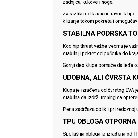
zadnjicu, kukove i noge.
Za razliku od klasične ravne klupe
klizanje tokom pokreta i omogućava 
STABILNA PODRŠKA TO
Kod hip thrust vežbe veoma je važn
stabilniji pokret od početka do kraj
Gornji deo klupe pomaže da leđa ost
UDOBNA, ALI ČVRSTA 
Klupa je izrađena od čvrstog EVA je
stabilna da izdrži trening sa opter
Pena zadržava oblik i pri redovnoj 
TPU OBLOGA OTPORNA
Spoljašnja obloga je izrađena od TPU