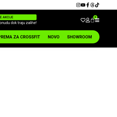
E AKCIJE
0
ponudu dok traju zalihe!
REMA ZA CROSSFIT
NOVO
SHOWROOM