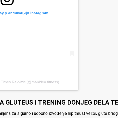
ву у апликацији Instagram
Fitnes Rekviziti (@manidea.fitness)
A GLUTEUS I TRENING DONJEG DELA T
njena za sigurno i udobno izvođenje hip thrust vežbi, glute bridg