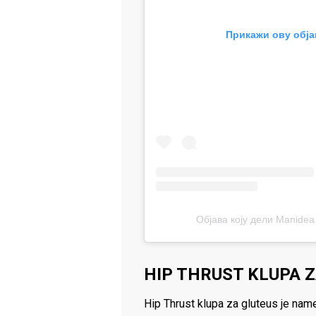
Прикажи ову обја
Објава коју дели Manidea 
HIP THRUST KLUPA Z
Hip Thrust klupa za gluteus je name