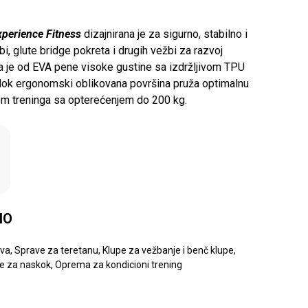
xperience Fitness
dizajnirana je za sigurno, stabilno i
i, glute bridge pokreta i drugih vežbi za razvoj
na je od EVA pene visoke gustine sa izdržljivom TPU
ok ergonomski oblikovana površina pruža optimalnu
om treninga sa opterećenjem do 200 kg.
NO
ava
,
Sprave za teretanu
,
Klupe za vežbanje i benč klupe
,
je za naskok
,
Oprema za kondicioni trening