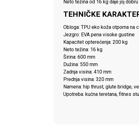
Neto težina od 16 kg daje joj dobru 
TEHNIČKE KARAKTER
Obloga: TPU eko koža otporna na 
Jezgro: EVA pena visoke gustine
Kapacitet opterećenja: 200 kg
Neto težina: 16 kg
Širina: 600 mm
Dužina: 550 mm
Zadnja visina: 410 mm
Prednja visina: 320 mm
Namena: hip thrust, glute bridge, v
Upotreba: kućna teretana, fitnes st