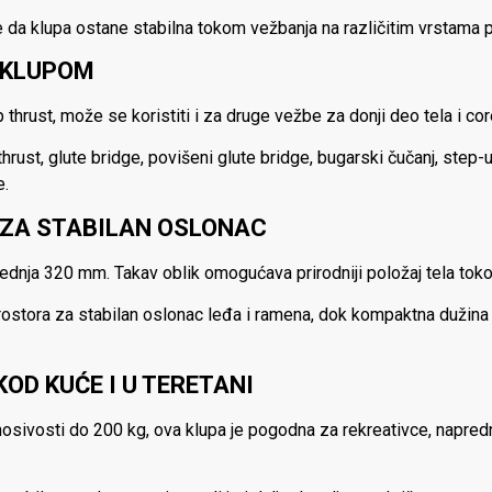
e da klupa ostane stabilna tokom vežbanja na različitim vrstama 
M KLUPOM
p thrust, može se koristiti i za druge vežbe za donji deo tela i cor
rust, glute bridge, povišeni glute bridge, bugarski čučanj, step
e.
A ZA STABILAN OSLONAC
rednja 320 mm. Takav oblik omogućava prirodniji položaj tela tok
rostora za stabilan oslonac leđa i ramena, dok kompaktna duž
OD KUĆE I U TERETANI
 i nosivosti do 200 kg, ova klupa je pogodna za rekreativce, napre