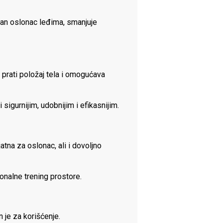
lan oslonac leđima, smanjuje
prati položaj tela i omogućava
igurnijim, udobnijim i efikasnijim.
tna za oslonac, ali i dovoljno
ionalne trening prostore.
n je za korišćenje.