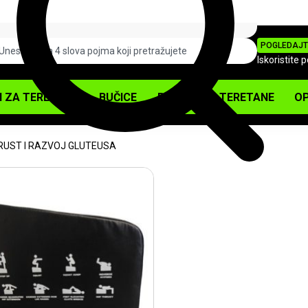
POGLEDAJT
Iskoristite 
I ZA TERETANU
BUČICE
PODOVI ZA TERETANE
OP
HRUST I RAZVOJ GLUTEUSA
NOVO