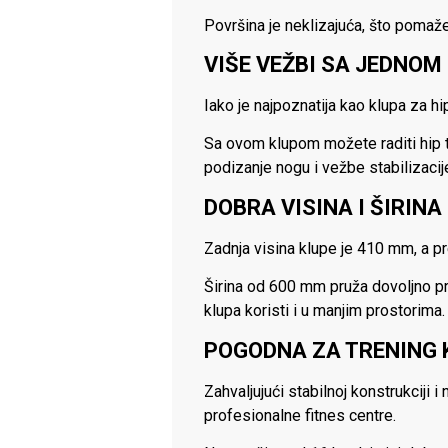
Površina je neklizajuća, što pomaž
VIŠE VEŽBI SA JEDNO
Iako je najpoznatija kao klupa za hi
Sa ovom klupom možete raditi hip th
podizanje nogu i vežbe stabilizacij
DOBRA VISINA I ŠIRIN
Zadnja visina klupe je 410 mm, a p
Širina od 600 mm pruža dovoljno p
klupa koristi i u manjim prostorima.
POGODNA ZA TRENING K
Zahvaljujući stabilnoj konstrukciji
profesionalne fitnes centre.