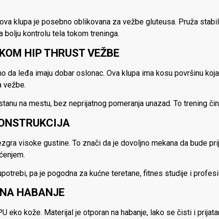
, ova klupa je posebno oblikovana za vežbe gluteusa. Pruža stabi
bolju kontrolu tela tokom treninga.
KOM HIP THRUST VEŽBE
o da leđa imaju dobar oslonac. Ova klupa ima kosu površinu koja 
a vežbe.
anu na mestu, bez neprijatnog pomeranja unazad. To trening čini s
KONSTRUKCIJA
zgra visoke gustine. To znači da je dovoljno mekana da bude prija
ećenjem.
upotrebi, pa je pogodna za kućne teretane, fitnes studije i profes
 NA HABANJE
 eko kože. Materijal je otporan na habanje, lako se čisti i prijata