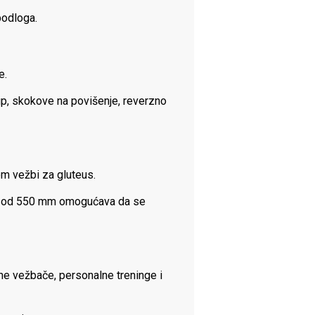
podloga.
e.
-up, skokove na povišenje, reverzno
om vežbi za gluteus.
ina od 550 mm omogućava da se
dne vežbače, personalne treninge i