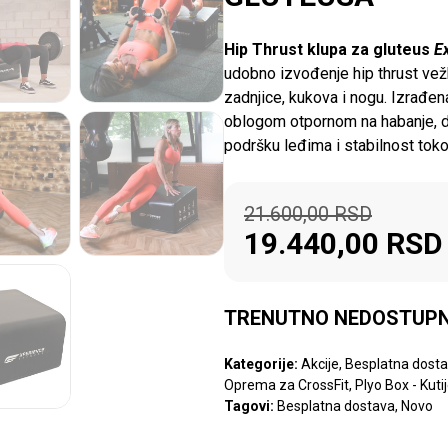
Hip Thrust klupa za gluteus
E
udobno izvođenje hip thrust vežb
zadnjice, kukova i nogu. Izrađe
oblogom otpornom na habanje, d
podršku leđima i stabilnost tok
21.600,00
RSD
19.440,00
RSD
TRENUTNO NEDOSTUP
Kategorije:
Akcije
,
Besplatna dost
Oprema za CrossFit
,
Plyo Box - Kuti
Tagovi:
Besplatna dostava
,
Novo