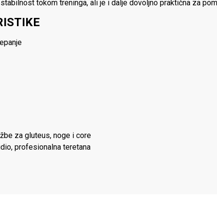
stabilnost tokom treninga, ali je i dalje dovoljno praktična za po
ISTIKE
cepanje
ežbe za gluteus, noge i core
udio, profesionalna teretana