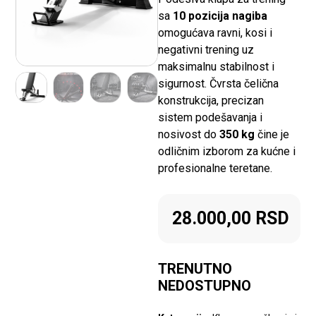
sa
10 pozicija nagiba
omogućava ravni, kosi i
negativni trening uz
maksimalnu stabilnost i
sigurnost. Čvrsta čelična
konstrukcija, precizan
sistem podešavanja i
nosivost do
350 kg
čine je
odličnim izborom za kućne i
profesionalne teretane.
28.000,00
RSD
TRENUTNO
NEDOSTUPNO