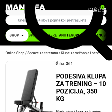
0
SHOP
SPRAVE ZA TERETANU
TEGOVI ZA TERETANU
BUČI
Online Shop
/
Sprave za teretanu
/
Klupe za vežbanje i benč klupe
/ 
TRENUTNO NEDOSTUPNO
Šifra:
361
PODESIVA KLUPA
ZA TRENING – 10
POZICIJA, 350
KG
Podesiva klupa za trening