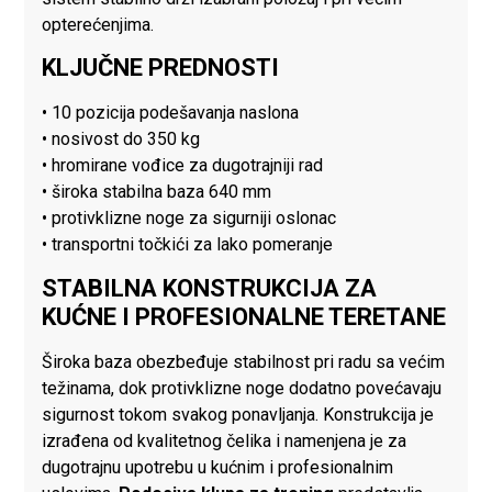
opterećenjima.
KLJUČNE PREDNOSTI
• 10 pozicija podešavanja naslona
• nosivost do 350 kg
• hromirane vođice za dugotrajniji rad
• široka stabilna baza 640 mm
• protivklizne noge za sigurniji oslonac
• transportni točkići za lako pomeranje
STABILNA KONSTRUKCIJA ZA
KUĆNE I PROFESIONALNE TERETANE
Široka baza obezbeđuje stabilnost pri radu sa većim
težinama, dok protivklizne noge dodatno povećavaju
sigurnost tokom svakog ponavljanja. Konstrukcija je
izrađena od kvalitetnog čelika i namenjena je za
dugotrajnu upotrebu u kućnim i profesionalnim