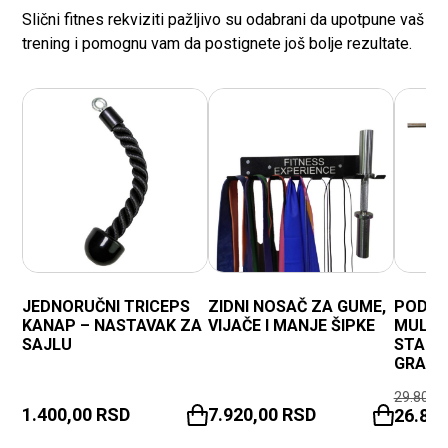
Slični fitnes rekviziti pažljivo su odabrani da upotpune vaš
trening i pomognu vam da postignete još bolje rezultate.
JEDNORUČNI TRICEPS
ZIDNI NOSAČ ZA GUME,
PODESI
KANAP – NASTAVAK ZA
VIJAČE I MANJE ŠIPKE
MULTI
SAJLU
STALA
GRANI
29.800,
1.400,00
RSD
7.920,00
RSD
26.82