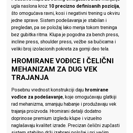
ugla naslona kroz
10 precizno definisanih pozicija
,
što omogućava ravni, kosi i negativni trening u okviru
jedne sprave. Sistem podešavanja je stabilan i
pregledan, pa se položaj lako menja tokom treninga
bez gubitka ritma. Klupa je pogodna za bench press,
incline press, shoulder press, vežbe sa bučicama i
veliki broj izolacionih pokreta za gornji deo tela.
HROMIRANE VOĐICE I ČELIČNI
MEHANIZAM ZA DUG VEK
TRAJANJA
Posebnu vrednost konstrukciji daju
hromirane
vođice za podešavanje
, koje omogućavaju glatkiji
rad mehanizma, smanjuju habanje i produžavaju vek
trajanja proizvoda. Hromirani detalji dodatno
doprinose premium izgledu klupe i vizuelno
naglašavaju kvalitet izrade. Precizan čelični zupčasti
sistem stabilno drži izabrani položaj i pri većim