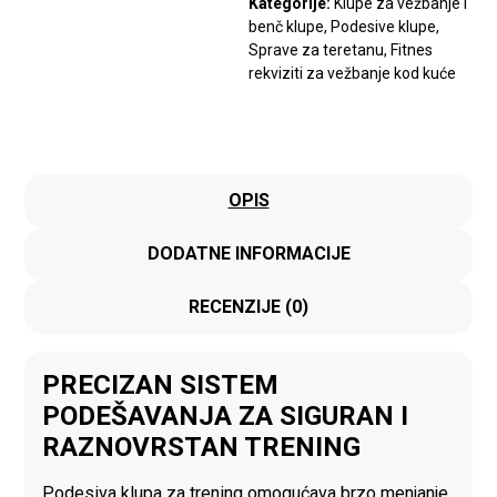
Kategorije:
Klupe za vežbanje i
benč klupe
,
Podesive klupe
,
Sprave za teretanu
,
Fitnes
rekviziti za vežbanje kod kuće
OPIS
DODATNE INFORMACIJE
RECENZIJE (0)
PRECIZAN SISTEM
PODEŠAVANJA ZA SIGURAN I
RAZNOVRSTAN TRENING
Podesiva klupa za trening omogućava brzo menjanje