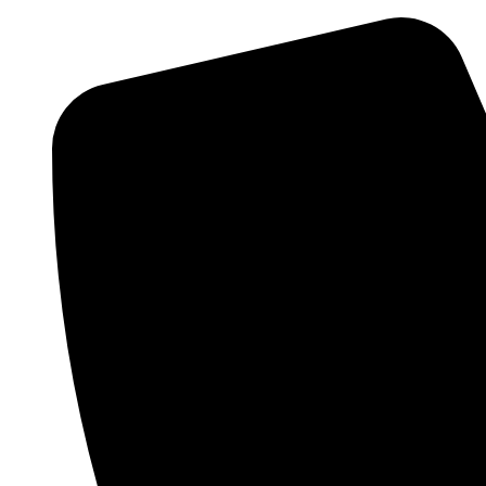
Skočite
na
sadržaj