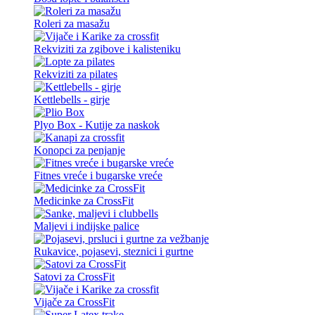
Roleri za masažu
Rekviziti za zgibove i kalisteniku
Rekviziti za pilates
Kettlebells - girje
Plyo Box - Kutije za naskok
Konopci za penjanje
Fitnes vreće i bugarske vreće
Medicinke za CrossFit
Maljevi i indijske palice
Rukavice, pojasevi, steznici i gurtne
Satovi za CrossFit
Vijače za CrossFit