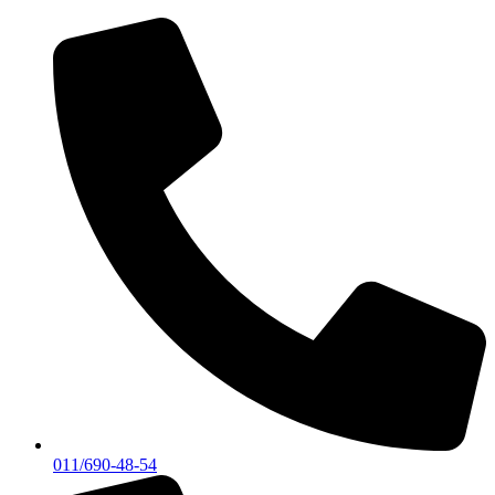
Skočite
na
sadržaj
011/690-48-54