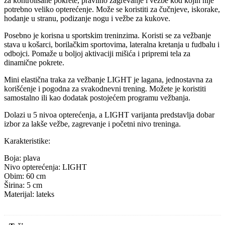
za kontrolisane pokrete, pravilno zagrevanje i vežbe kod kojih nije
potrebno veliko opterećenje. Može se koristiti za čučnjeve, iskorake,
hodanje u stranu, podizanje nogu i vežbe za kukove.
Posebno je korisna u sportskim treninzima. Koristi se za vežbanje
stava u košarci, borilačkim sportovima, lateralna kretanja u fudbalu i
odbojci. Pomaže u boljoj aktivaciji mišića i pripremi tela za
dinamične pokrete.
Mini elastična traka za vežbanje LIGHT je lagana, jednostavna za
korišćenje i pogodna za svakodnevni trening. Možete je koristiti
samostalno ili kao dodatak postojećem programu vežbanja.
Dolazi u 5 nivoa opterećenja, a LIGHT varijanta predstavlja dobar
izbor za lakše vežbe, zagrevanje i početni nivo treninga.
Karakteristike:
Boja: plava
Nivo opterećenja: LIGHT
Obim: 60 cm
Širina: 5 cm
Materijal: lateks