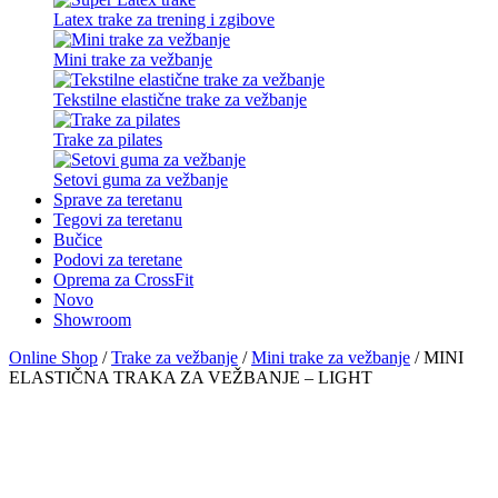
Latex trake za trening i zgibove
Mini trake za vežbanje
Tekstilne elastične trake za vežbanje
Trake za pilates
Setovi guma za vežbanje
Sprave za teretanu
Tegovi za teretanu
Bučice
Podovi za teretane
Oprema za CrossFit
Novo
Showroom
Online Shop
/
Trake za vežbanje
/
Mini trake za vežbanje
/ MINI
ELASTIČNA TRAKA ZA VEŽBANJE – LIGHT