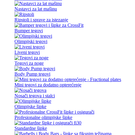
Nastavci za lat mašinu
Ripstoli i sprave za istezanje
Bumper tegovi
Olimpijski tegovi
Liveni tegovi
Tegovi za noge
Body Pump tegovi
Mini tegovi za dodatno opterećenje
Nosači tegova i stalci
Olimpijske šipke
Profesionalne olimpijske šipke
Standardne šipke