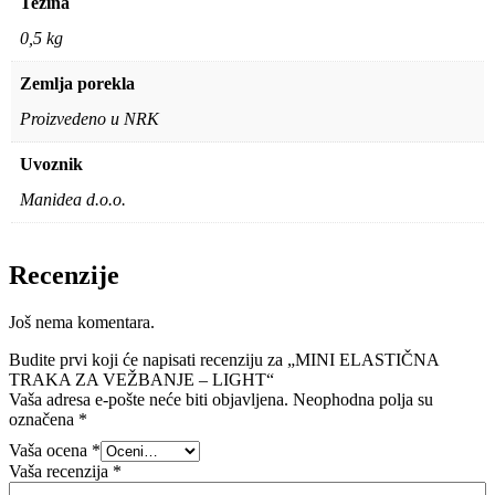
Težina
0,5 kg
Zemlja porekla
Proizvedeno u NRK
Uvoznik
Manidea d.o.o.
Recenzije
Još nema komentara.
Budite prvi koji će napisati recenziju za „MINI ELASTIČNA
TRAKA ZA VEŽBANJE – LIGHT“
Vaša adresa e-pošte neće biti objavljena.
Neophodna polja su
označena
*
Vaša ocena
*
Vaša recenzija
*