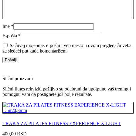
Ime
*
E-pošta
*
Sačuvaj moje ime, e-poštu i veb mesto u ovom pregledaču veba
za sledeći put kada komentarišem.
Slični proizvodi
Slični fitnes rekviziti pažljivo su odabrani da upotpune vaš trening i
pomognu vam da postignete još bolje rezultate.
TRAKA ZA PILATES FITNESS EXPERIENCE X-LIGHT
400,00
RSD