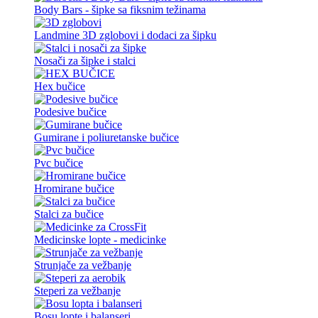
Body Bars - šipke sa fiksnim težinama
Landmine 3D zglobovi i dodaci za šipku
Nosači za šipke i stalci
Hex bučice
Podesive bučice
Gumirane i poliuretanske bučice
Pvc bučice
Hromirane bučice
Stalci za bučice
Medicinske lopte - medicinke
Strunjače za vežbanje
Steperi za vežbanje
Bosu lopte i balanseri