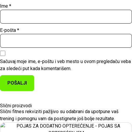
Ime
*
E-pošta
*
Sačuvaj moje ime, e-poštu i veb mesto u ovom pregledaču veba
za sledeći put kada komentarišem.
Slični proizvodi
Slični fitnes rekviziti pažljivo su odabrani da upotpune vaš
trening i pomognu vam da postignete još bolje rezultate.