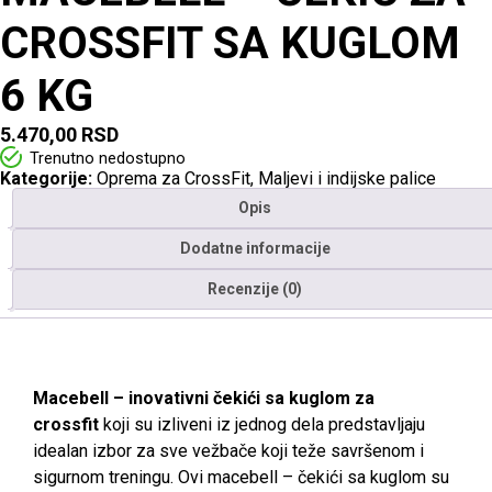
CROSSFIT SA KUGLOM
6 KG
5.470,00
RSD
Trenutno nedostupno
Kategorije:
Oprema za CrossFit
,
Maljevi i indijske palice
Opis
Dodatne informacije
Recenzije (0)
Macebell – inovativni čekići sa kuglom za
crossfit
koji su izliveni iz jednog dela predstavljaju
idealan izbor za sve vežbače koji teže savršenom i
sigurnom treningu. Ovi macebell – čekići sa kuglom su