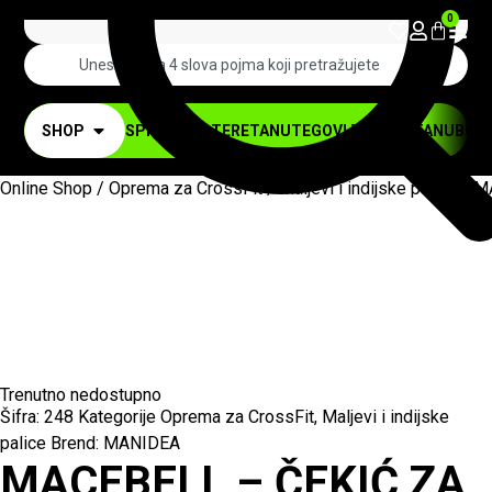
0
SHOP
SPRAVE ZA TERETANU
TEGOVI ZA TERETANU
BUČI
Online Shop
/
Oprema za CrossFit
/
Maljevi i indijske palice
/ M
Trenutno nedostupno
Šifra:
248
Kategorije
Oprema za CrossFit
,
Maljevi i indijske
palice
Brend:
MANIDEA
MACEBELL – ČEKIĆ ZA