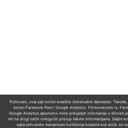
Poštovani, ovaj sajt koristi kolačiće (tekstualne datoteke). Takođe, 
koristi Facebook Pixel i Google Analytics. Fitnesrekviziti.rs, Fac
Google Analytics apsolutno neće prikupljati informacije o ličnosti p
niti na drugi način omogućiti pristup takvim informacijama. Daljim k
sajta prihvatate mehanizam korišćenja kolačića koji služe za raz