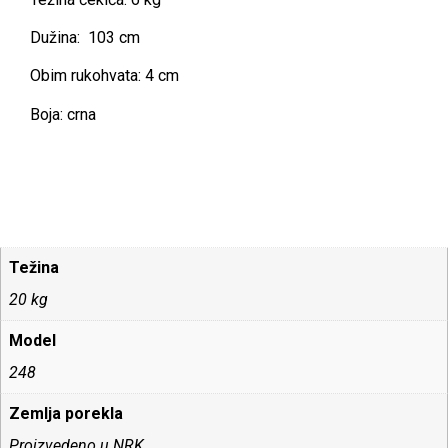
Dužina: 103 cm
Obim rukohvata: 4 cm
Boja: crna
Težina
20 kg
Model
248
Zemlja porekla
Proizvedeno u NRK