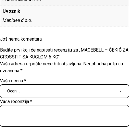
Uvoznik
Manidea d.o.o.
Još nema komentara.
Budite prvi koji će napisati recenziju za „MACEBELL – ČEKIĆ ZA
CROSSFIT SA KUGLOM 6 KG“
Vaša adresa e-pošte neće biti objavljena.
Neophodna polja su
označena
*
Vaša ocena
*
Vaša recenzija
*