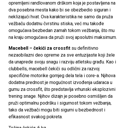
opremljeni randlovanom drškom koja je postavljena na
dva posebna mesta kako bi se obezbedio siguran i
neklizajući hvat. Ova karakteristika ne samo da pruža
vežbaču dodatnu čvrstinu stiska, već mu takođe
omogućava bezbedan zamah tokom vežbanja, što mu
na kraju omogućava da pruži svoj apsolutni maksimum.
Macebell – čekići za crossfit
su definitivno
nezaobilazni deo opreme za sve entuzijaste koji žele
da unaprede svoju snagu i razviju atletsku građu. Kao i
clubbells, macebell čekiči su odlični za razvoj
specifične motorike gornjeg dela tela i core-a. Njihova
dodatna prednost je mogućnost izvođenja udaraca u
gumu za crossfit, što predstavlja vrhunski eksplozivni
trening snage. Njihov dizajn je posebno osmišljen da
pruži optimalnu podršku i sigurnost tokom vežbanja,
tako da vežbači mogu biti sigurni u bezbednost i
efikasnost svakog pokreta.
Težina čekića: 6 kg