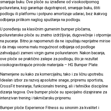
smanjuje buku. Ove ploče su izrađene od visokootpornog
poliuretana, koji garantuje dugotrajnost, smanjuje buku, štiti
podlogu ili platformu i potpuno amortizuje udarac, bez ikakvog
odbijanja prilikom naglog spuštanja na podlogu.
U poređenju sa klasičnim gumenim bumper pločama,
poliuretanske ploče su znatno izdržljivije, dugovečnije i otpornije
na pucanje. Bitno je napomenuti da ne ispuštaju neprijatne mirise
i da imaju veoma malu mogućnost odbijanja od podloge
zahvaljujući zameni virgin gume poliuretanom. Nakon bacanja,
ove ploče se praktično zalepe za podlogu, što je rezultat
visokogravitirajuće prirode materijala – HG Bumper Plate.
Namenjene su kako za komercijalnu, tako i za ličnu upotrebu.
Idealan izbor za razvoj apsolutne snage, pripremu sportista,
CrossFit treniranje, funkcionalni trening, ali i tehničke discipline
dizanja tegova. Ove bumper ploče su specijalno dizajnirane za
intenzivan trening i takmičarsku pripremu.
Bumper ploče Experience Fitness su sinonim za kvalitet i