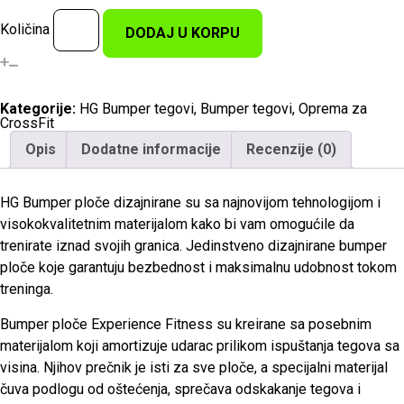
Količina
DODAJ U KORPU
Kategorije:
HG Bumper tegovi
,
Bumper tegovi
,
Oprema za
CrossFit
Opis
Dodatne informacije
Recenzije (0)
HG Bumper ploče dizajnirane su sa najnovijom tehnologijom i
visokokvalitetnim materijalom kako bi vam omogućile da
trenirate iznad svojih granica. Jedinstveno dizajnirane bumper
ploče koje garantuju bezbednost i maksimalnu udobnost tokom
treninga.
Bumper ploče Experience Fitness su kreirane sa posebnim
materijalom koji amortizuje udarac prilikom ispuštanja tegova sa
visina. Njihov prečnik je isti za sve ploče, a specijalni materijal
čuva podlogu od oštećenja, sprečava odskakanje tegova i