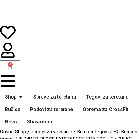
0
Shop
Sprave za teretanu
Tegovi za teretanu
Bučice
Podovi za teretane
Oprema za CrossFit
Novo
Showroom
Online Shop
/
Tegovi za vežbanje
/
Bumper tegovi
/
HG Bumper