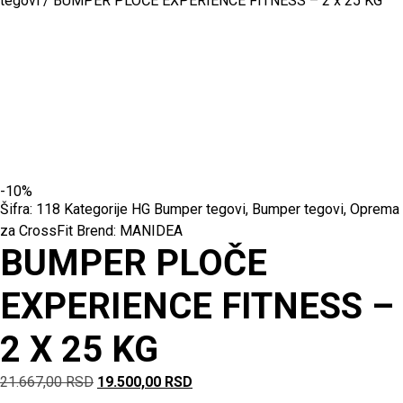
tegovi
/ BUMPER PLOČE EXPERIENCE FITNESS – 2 x 25 KG
-10%
Šifra:
118
Kategorije
HG Bumper tegovi
,
Bumper tegovi
,
Oprema
za CrossFit
Brend:
MANIDEA
BUMPER PLOČE
EXPERIENCE FITNESS –
2 X 25 KG
21.667,00
RSD
19.500,00
RSD