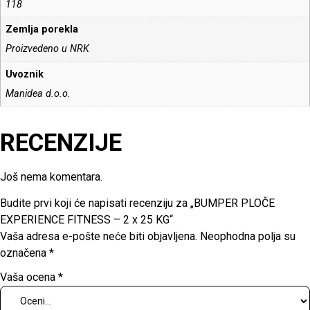
118
Zemlja porekla
Proizvedeno u NRK
Uvoznik
Manidea d.o.o.
RECENZIJE
Još nema komentara.
Budite prvi koji će napisati recenziju za „BUMPER PLOČE
EXPERIENCE FITNESS – 2 x 25 KG“
Vaša adresa e-pošte neće biti objavljena.
Neophodna polja su
označena
*
Vaša ocena
*