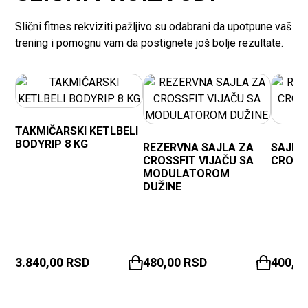
Slični fitnes rekviziti pažljivo su odabrani da upotpune vaš
trening i pomognu vam da postignete još bolje rezultate.
TAKMIČARSKI KETLBELI
BODYRIP 8 KG
REZERVNA SAJLA ZA
SAJLA 
CROSSFIT VIJAČU SA
CROSS
MODULATOROM
DUŽINE
3.840,00
RSD
480,00
RSD
400,0