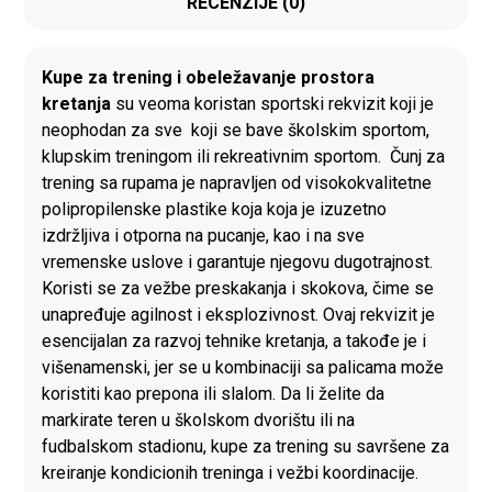
RECENZIJE (0)
Kupe za trening i obeležavanje prostora
kretanja
su veoma koristan sportski rekvizit koji je
neophodan za sve koji se bave školskim sportom,
klupskim treningom ili rekreativnim sportom. Čunj za
trening sa rupama je napravljen od visokokvalitetne
polipropilenske plastike koja koja je izuzetno
izdržljiva i otporna na pucanje, kao i na sve
vremenske uslove i garantuje njegovu dugotrajnost.
Koristi se za vežbe preskakanja i skokova, čime se
unapređuje agilnost i eksplozivnost. Ovaj rekvizit je
esencijalan za razvoj tehnike kretanja, a takođe je i
višenamenski, jer se u kombinaciji sa palicama može
koristiti kao prepona ili slalom. Da li želite da
markirate teren u školskom dvorištu ili na
fudbalskom stadionu, kupe za trening su savršene za
kreiranje kondicionih treninga i vežbi koordinacije.