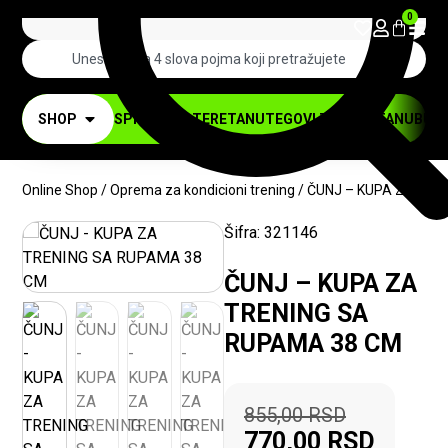
0
SHOP
SPRAVE ZA TERETANU
TEGOVI ZA TERETANU
BUČI
Online Shop
/
Oprema za kondicioni trening
/ ČUNJ – KUPA ZA TRE
Šifra:
321146
-10%
ČUNJ – KUPA ZA
TRENING SA
RUPAMA 38 CM
855,00
RSD
770,00
RSD