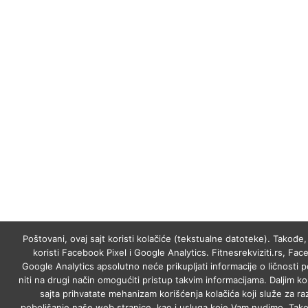
Poštovani, ovaj sajt koristi kolačiće (tekstualne datoteke). Takođe, 
koristi Facebook Pixel i Google Analytics. Fitnesrekviziti.rs, Fac
Google Analytics apsolutno neće prikupljati informacije o ličnosti p
niti na drugi način omogućiti pristup takvim informacijama. Daljim k
sajta prihvatate mehanizam korišćenja kolačića koji služe za raz
poboljšanje naše web stranice, kao i usluga koje Vam nudimo. Tako