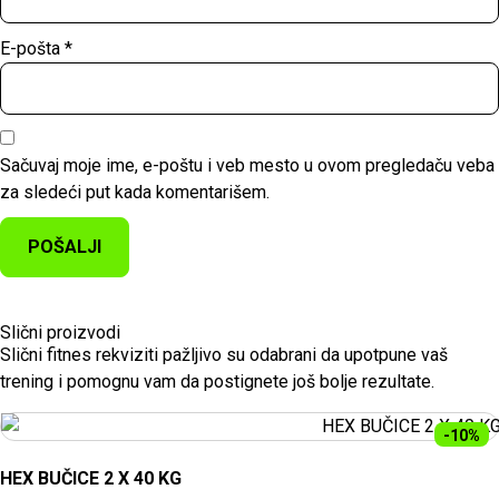
E-pošta
*
Sačuvaj moje ime, e-poštu i veb mesto u ovom pregledaču veba
za sledeći put kada komentarišem.
Slični proizvodi
Slični fitnes rekviziti pažljivo su odabrani da upotpune vaš
trening i pomognu vam da postignete još bolje rezultate.
-10%
HEX BUČICE 2 X 40 KG