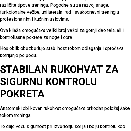
različite tipove treninga. Pogodne su za razvoj snage,
funkcionalne vežbe, unilateralni rad i svakodnevni trening u
profesionalnim i kućnim uslovima.
Ova kilaža omogućava veliki broj vežbi za gornji deo tela, ali i
kontrolisane pokrete za noge i core.
Hex oblik obezbeđuje stabilnost tokom odlaganja i sprečava
kotrljanje po podu.
STABILAN RUKOHVAT ZA
SIGURNU KONTROLU
POKRETA
Anatomski oblikovan rukohvat omogućava prirodan položaj šake
tokom treninga.
To daje veću sigurnost pri izvođenju serija i bolju kontrolu kod