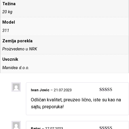
Težina
20 kg
Model
311
Zemlja porekla
Proizvedeno u NRK
Uvoznik
Manidea d.o.o.
Ivan Jovic
–
21.07.2023
Ocenjeno sa
Odličan kvalitet, preuzeo lično, iste su kao na
5
od 5
sajtu, preporuka!
Petar
–
27.07.2023