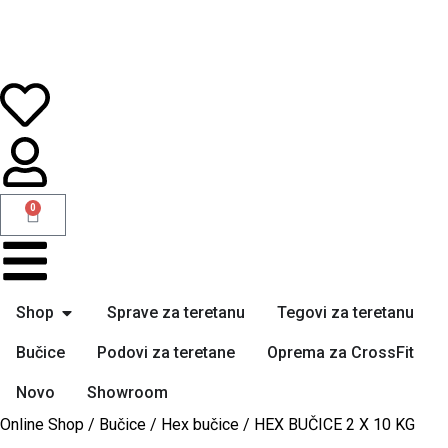
0
Shop
Sprave za teretanu
Tegovi za teretanu
Bučice
Podovi za teretane
Oprema za CrossFit
Novo
Showroom
Online Shop
/
Bučice
/
Hex bučice
/ HEX BUČICE 2 X 10 KG