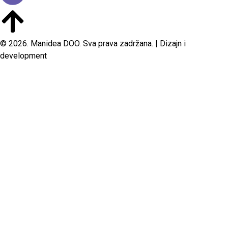
© 2026. Manidea DOO. Sva prava zadržana. | Dizajn i
development
POČETNA
O NAMA
PRODAJNI CENTAR
REFERENCE
BLOG