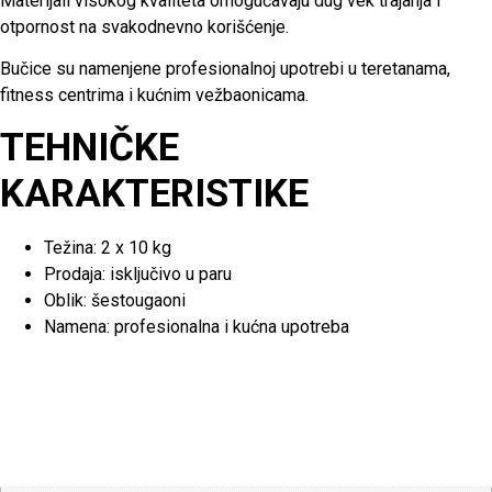
Materijali visokog kvaliteta omogućavaju dug vek trajanja i
otpornost na svakodnevno korišćenje.
Bučice su namenjene profesionalnoj upotrebi u teretanama,
fitness centrima i kućnim vežbaonicama.
TEHNIČKE
KARAKTERISTIKE
Težina: 2 x 10 kg
Prodaja: isključivo u paru
Oblik: šestougaoni
Namena: profesionalna i kućna upotreba