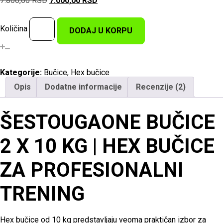
7.800,00
RSD
7.000,00
RSD
Količina
DODAJ U KORPU
Kategorije:
Bučice
,
Hex bučice
Opis
Dodatne informacije
Recenzije (2)
ŠESTOUGAONE BUČICE
2 X 10 KG | HEX BUČICE
ZA PROFESIONALNI
TRENING
Hex bučice od 10 kg predstavljaju veoma praktičan izbor za