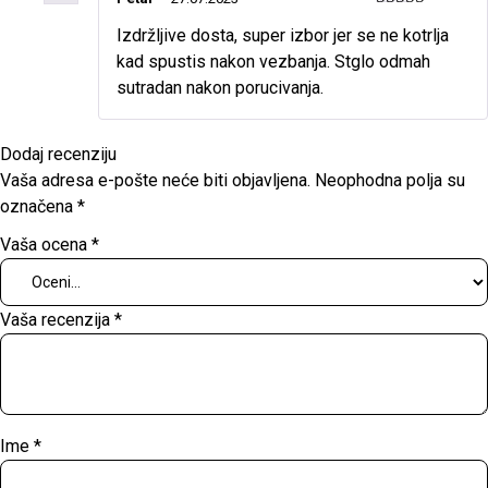
Ocenjeno sa
Izdržljive dosta, super izbor jer se ne kotrlja
5
od 5
kad spustis nakon vezbanja. Stglo odmah
sutradan nakon porucivanja.
Dodaj recenziju
Vaša adresa e-pošte neće biti objavljena.
Neophodna polja su
označena
*
Vaša ocena
*
Vaša recenzija
*
Ime
*