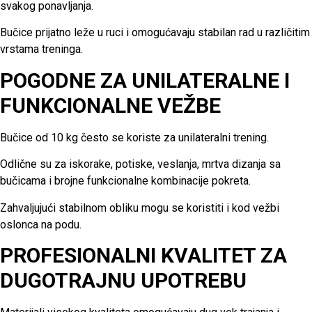
svakog ponavljanja.
Bučice prijatno leže u ruci i omogućavaju stabilan rad u različitim
vrstama treninga.
POGODNE ZA UNILATERALNE I
FUNKCIONALNE VEŽBE
Bučice od 10 kg često se koriste za unilateralni trening.
Odlične su za iskorake, potiske, veslanja, mrtva dizanja sa
bučicama i brojne funkcionalne kombinacije pokreta.
Zahvaljujući stabilnom obliku mogu se koristiti i kod vežbi
oslonca na podu.
PROFESIONALNI KVALITET ZA
DUGOTRAJNU UPOTREBU