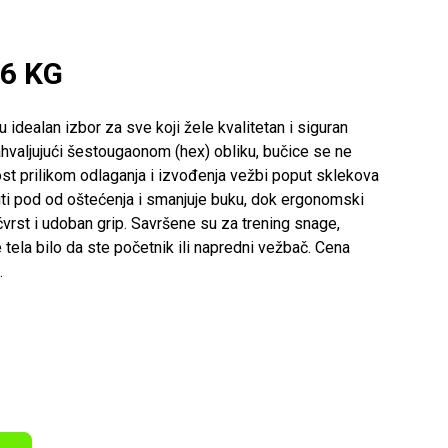
 6 KG
 idealan izbor za sve koji žele kvalitetan i siguran
Zahvaljujući šestougaonom (hex) obliku, bučice se ne
ost prilikom odlaganja i izvođenja vežbi poput sklekova
štiti pod od oštećenja i smanjuje buku, dok ergonomski
vrst i udoban grip. Savršene su za trening snage,
e tela bilo da ste početnik ili napredni vežbač. Cena
.