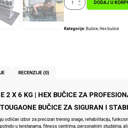
DODAJ U KORP
Kategorije:
Bučice
,
Hex bučice
JE
RECENZIJE (0)
 2 X 6 KG | HEX BUČICE ZA PROFESIO
TOUGAONE BUČICE ZA SIGURAN I STAB
 odličan izbor za precizan trening snage, rehabilitaciju, funkci
potrebi u teretanama, fitness centrima, personalnim studijima, a