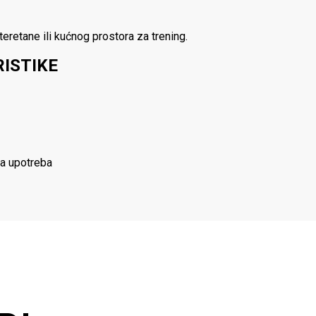
retane ili kućnog prostora za trening.
ISTIKE
na upotreba