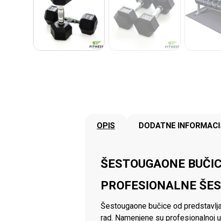
OPIS
DODATNE INFORMACI
ŠESTOUGAONE BUČICE
PROFESIONALNE ŠES
Šestougaone bučice od predstavljaju
rad. Namenjene su profesionalnoj u