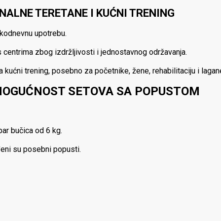
NALNE TERETANE I KUĆNI TRENING
akodnevnu upotrebu.
 centrima zbog izdržljivosti i jednostavnog održavanja.
kućni trening, posebno za početnike, žene, rehabilitaciju i lagan
 MOGUĆNOST SETOVA SA POPUSTOM
par bučica od 6 kg.
eni su posebni popusti.