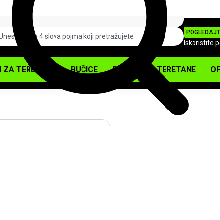
POGLEDAJT
Iskoristite 
I ZA TERETANU
BUČICE
PODOVI ZA TERETANE
OP
-10%