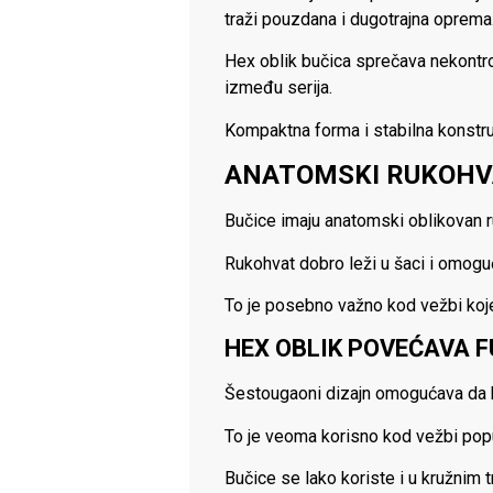
traži pouzdana i dugotrajna oprema
Hex oblik bučica sprečava nekontr
između serija.
Kompaktna forma i stabilna konstrukc
ANATOMSKI RUKOHVA
Bučice imaju anatomski oblikovan 
Rukohvat dobro leži u šaci i omoguć
To je posebno važno kod vežbi koje 
HEX OBLIK POVEĆAVA 
Šestougaoni dizajn omogućava da b
To je veoma korisno kod vežbi popu
Bučice se lako koriste i u kružnim