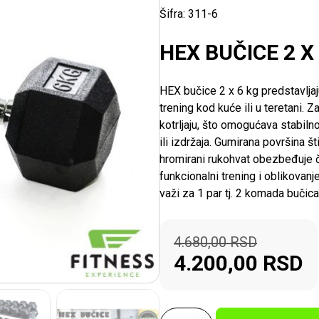
Šifra:
311-6
HEX BUČICE 2 X
HEX bučice 2 x 6 kg predstavljaju
trening kod kuće ili u teretani. 
kotrljaju, što omogućava stabiln
ili izdržaja. Gumirana površina 
hromirani rukohvat obezbeđuje č
funkcionalni trening i oblikovanj
važi za 1 par tj. 2 komada bučica
4.680,00
RSD
4.200,00
RSD