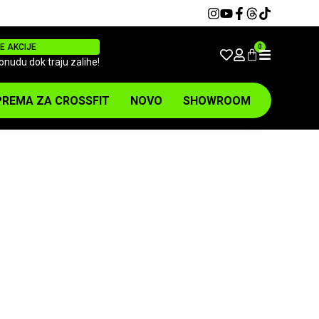
E AKCIJE
0
ponudu dok traju zalihe!
REMA ZA CROSSFIT
NOVO
SHOWROOM