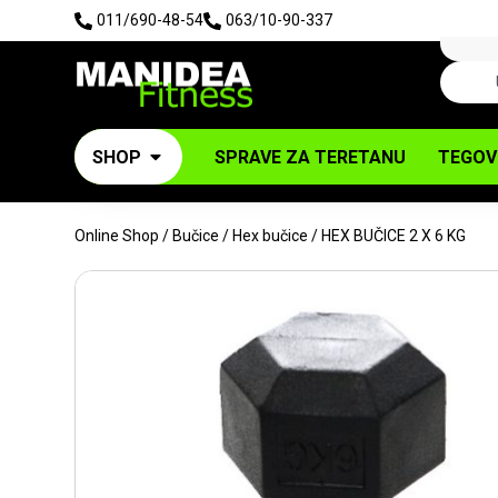
011/690-48-54
063/10-90-337
SHOP
SPRAVE ZA TERETANU
TEGOV
Online Shop
/
Bučice
/
Hex bučice
/ HEX BUČICE 2 X 6 KG