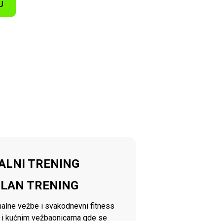
U
NALNI TRENING
ILAN TRENING
onalne vežbe i svakodnevni fitness
li i kućnim vežbaonicama gde se