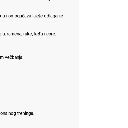
nga i omogućava lakše odlaganje
la, ramena, ruke, leđa i core.
om vežbanja.
ionalnog treninga.