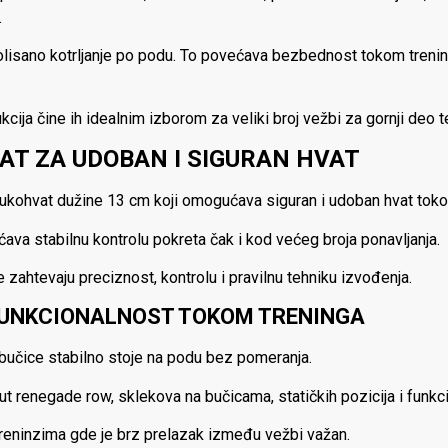
.
olisano kotrljanje po podu. To povećava bezbednost tokom treni
ija čine ih idealnim izborom za veliki broj vežbi za gornji deo te
T ZA UDOBAN I SIGURAN HVAT
rukohvat dužine 13 cm koji omogućava siguran i udoban hvat tok
ava stabilnu kontrolu pokreta čak i kod većeg broja ponavljanja.
zahtevaju preciznost, kontrolu i pravilnu tehniku izvođenja.
FUNKCIONALNOST TOKOM TRENINGA
učice stabilno stoje na podu bez pomeranja.
t renegade row, sklekova na bučicama, statičkih pozicija i funkc
 treninzima gde je brz prelazak između vežbi važan.