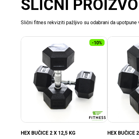
SLIČNI PROIZVO
Slični fitnes rekviziti pažljivo su odabrani da upotpun
-10%
HEX BUČICE 2 X 12,5 KG
HEX BUČICE 2