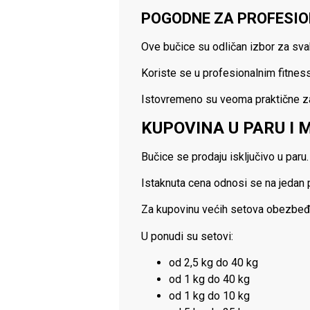
POGODNE ZA PROFESIO
Ove bučice su odličan izbor za sv
Koriste se u profesionalnim fitness
Istovremeno su veoma praktične za 
KUPOVINA U PARU I
Bučice se prodaju isključivo u paru.
Istaknuta cena odnosi se na jedan 
Za kupovinu većih setova obezbeđ
U ponudi su setovi:
od 2,5 kg do 40 kg
od 1 kg do 40 kg
od 1 kg do 10 kg