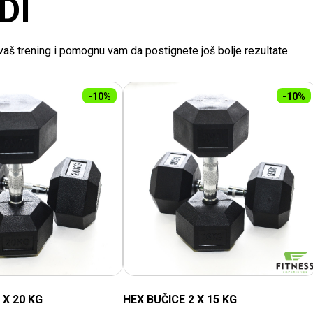
DI
e vaš trening i pomognu vam da postignete još bolje rezultate.
-10%
-10%
 X 20 KG
HEX BUČICE 2 X 15 KG