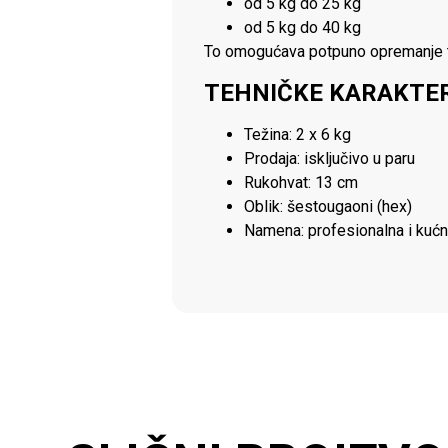
od 5 kg do 25 kg
od 5 kg do 40 kg
To omogućava potpuno opremanje te
TEHNIČKE KARAKTER
Težina: 2 x 6 kg
Prodaja: isključivo u paru
Rukohvat: 13 cm
Oblik: šestougaoni (hex)
Namena: profesionalna i kuć