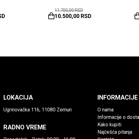
11.700,00
RSD
SD
10.500,00
RSD
LOKACIJA
INFORMACIJE
Ugrinovačka 116, 11080 Zemun
O nama
Informacije o dosta
Kako kupiti
RADNO VREME
Najčešća pitanja