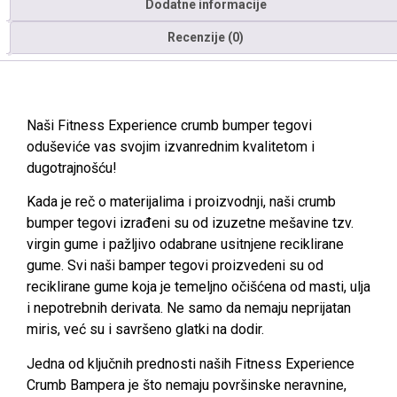
Dodatne informacije
Recenzije (0)
Naši Fitness Experience crumb bumper tegovi
oduševiće vas svojim izvanrednim kvalitetom i
dugotrajnošću!
Kada je reč o materijalima i proizvodnji, naši crumb
bumper tegovi izrađeni su od izuzetne mešavine tzv.
virgin gume i pažljivo odabrane usitnjene reciklirane
gume. Svi naši bamper tegovi proizvedeni su od
reciklirane gume koja je temeljno očišćena od masti, ulja
i nepotrebnih derivata. Ne samo da nemaju neprijatan
miris, već su i savršeno glatki na dodir.
Jedna od ključnih prednosti naših Fitness Experience
Crumb Bampera je što nemaju površinske neravnine,