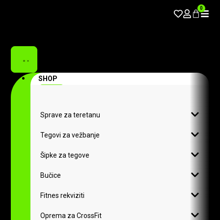
0
SHOP
Sprave za teretanu
Tegovi za vežbanje
Šipke za tegove
Bučice
Fitnes rekviziti
Oprema za CrossFit