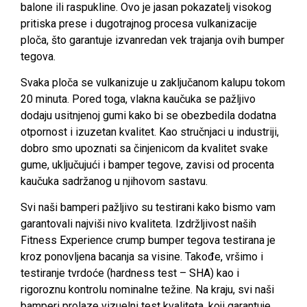
balone ili raspukline. Ovo je jasan pokazatelj visokog
pritiska prese i dugotrajnog procesa vulkanizacije
ploča, što garantuje izvanredan vek trajanja ovih bumper
tegova.
Svaka ploča se vulkanizuje u zaključanom kalupu tokom
20 minuta. Pored toga, vlakna kaučuka se pažljivo
dodaju usitnjenoj gumi kako bi se obezbedila dodatna
otpornost i izuzetan kvalitet. Kao stručnjaci u industriji,
dobro smo upoznati sa činjenicom da kvalitet svake
gume, uključujući i bamper tegove, zavisi od procenta
kaučuka sadržanog u njihovom sastavu.
Svi naši bamperi pažljivo su testirani kako bismo vam
garantovali najviši nivo kvaliteta. Izdržljivost naših
Fitness Experience crump bumper tegova testirana je
kroz ponovljena bacanja sa visine. Takođe, vršimo i
testiranje tvrdoće (hardness test – SHA) kao i
rigoroznu kontrolu nominalne težine. Na kraju, svi naši
bamperi prolaze vizuelni test kvaliteta, koji garantuje