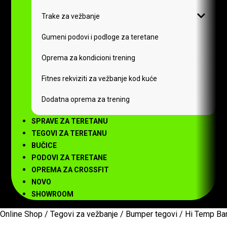
Trake za vežbanje
Gumeni podovi i podloge za teretane
Oprema za kondicioni trening
Fitnes rekviziti za vežbanje kod kuće
Dodatna oprema za trening
SPRAVE ZA TERETANU
TEGOVI ZA TERETANU
BUČICE
PODOVI ZA TERETANE
OPREMA ZA CROSSFIT
NOVO
SHOWROOM
Online Shop
/
Tegovi za vežbanje
/
Bumper tegovi
/
Hi Temp Ba