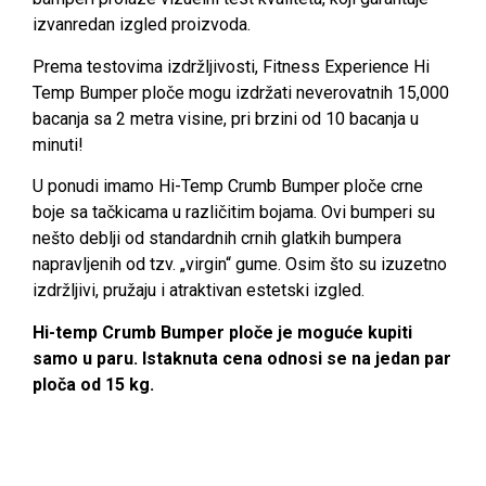
izvanredan izgled proizvoda.
Prema testovima izdržljivosti, Fitness Experience Hi
Temp Bumper ploče mogu izdržati neverovatnih 15,000
bacanja sa 2 metra visine, pri brzini od 10 bacanja u
minuti!
U ponudi imamo Hi-Temp Crumb Bumper ploče crne
boje sa tačkicama u različitim bojama. Ovi bumperi su
nešto deblji od standardnih crnih glatkih bumpera
napravljenih od tzv. „virgin“ gume. Osim što su izuzetno
izdržljivi, pružaju i atraktivan estetski izgled.
Hi-temp Crumb Bumper ploče je moguće kupiti
samo u paru. Istaknuta cena odnosi se na jedan par
ploča od 15 kg.