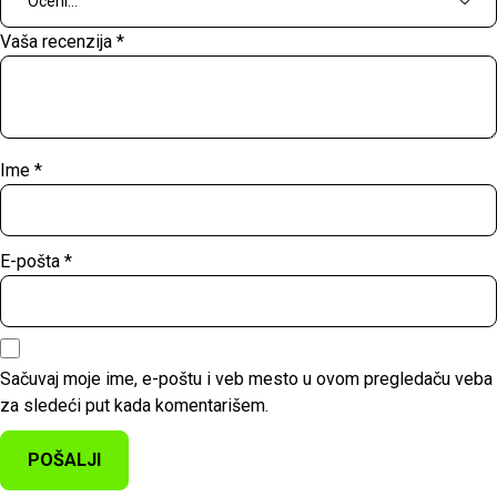
Vaša recenzija
*
Ime
*
E-pošta
*
Sačuvaj moje ime, e-poštu i veb mesto u ovom pregledaču veba
za sledeći put kada komentarišem.