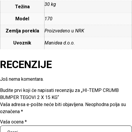
30 kg
Težina
Model
170
Zemlja porekla
Proizvedeno u NRK
Uvoznik
Manidea d.o.o.
RECENZIJE
Još nema komentara.
Budite prvi koji će napisati recenziju za „HI-TEMP CRUMB
BUMPER TEGOVI 2 X 15 KG“
Vaša adresa e-pošte neće biti objavljena.
Neophodna polja su
označena
*
Vaša ocena
*