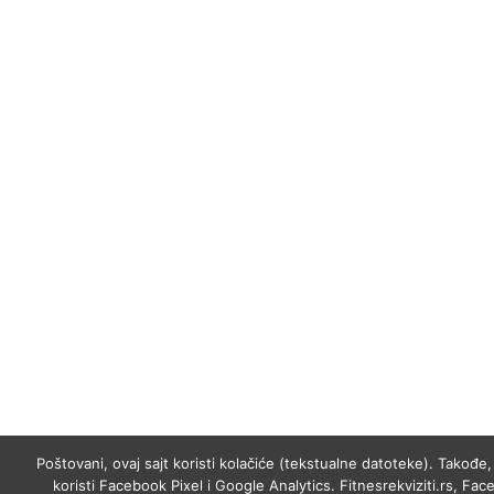
Poštovani, ovaj sajt koristi kolačiće (tekstualne datoteke). Takođe, 
koristi Facebook Pixel i Google Analytics. Fitnesrekviziti.rs, Fac