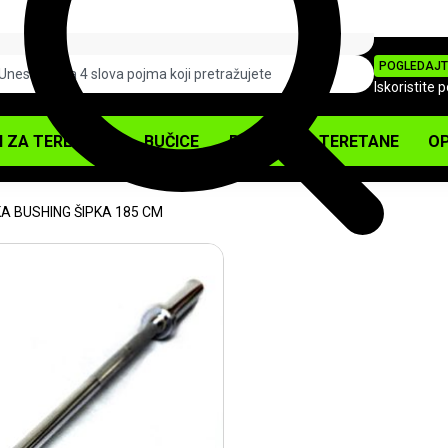
POGLEDAJT
Iskoristite 
I ZA TERETANU
BUČICE
PODOVI ZA TERETANE
OP
KA BUSHING ŠIPKA 185 CM
-10%