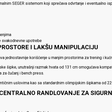
ionalnim SEGER sistemom koji sprečava odvrtanje i eventualno isp
ćenjima
e svakodnevne upotrebe
PROSTORE I LAKŠU MANIPULACIJU
 jednostavnije korišćenje u manjim prostorima za trening i kuć
ijske šipke, unutrašnji razmak hvata od 131 cm omogućava kompa
 za čučanj i bench press.
ntičnim uslovima kao sa standardnim olimpijskim šipkama od 22
 CENTRALNO RANDLOVANJE ZA SIGURN