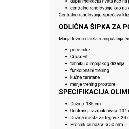
duplu markaciju hvata kao na
centralno randlovanje kao na 
Centralno randlovanje sprečava kli
ODLIČNA ŠIPKA ZA P
Manja težina i lakša manipulacija č
početnike
CrossFit
tehniku olimpijskog dizanja
funkcionalni trening
kućne teretane
manje trening prostore
SPECIFIKACIJA OLIM
Dužina: 185 cm
Unutrašnji razmak hvata: 131
Dužina mesta za tegove: 24 
Prečnik cilindara: ø 50 mm