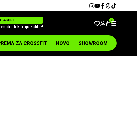
E AKCIJE
0
ponudu dok traju zalihe!
REMA ZA CROSSFIT
NOVO
SHOWROOM