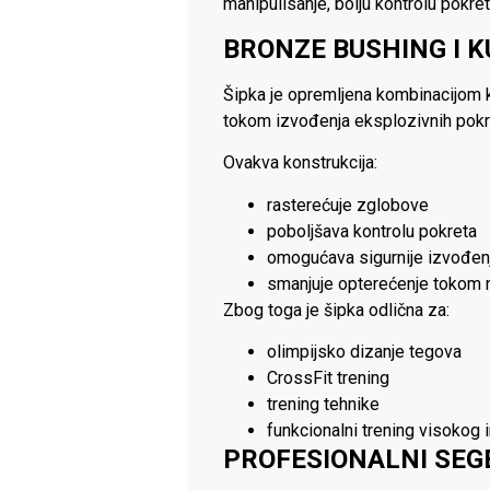
manipulisanje, bolju kontrolu pokret
BRONZE BUSHING I K
Šipka je opremljena kombinacijom k
tokom izvođenja eksplozivnih pokr
Ovakva konstrukcija:
rasterećuje zglobove
poboljšava kontrolu pokreta
omogućava sigurnije izvođenje
smanjuje opterećenje tokom na
Zbog toga je šipka odlična za:
olimpijsko dizanje tegova
CrossFit trening
trening tehnike
funkcionalni trening visokog 
PROFESIONALNI SEG