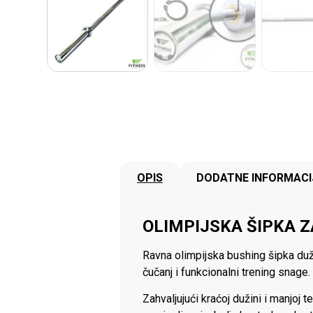
OPIS
DODATNE INFORMACI
OLIMPIJSKA ŠIPKA Z
Ravna olimpijska bushing šipka duži
čučanj i funkcionalni trening snage.
Zahvaljujući kraćoj dužini i manjoj