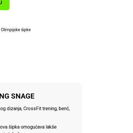
U
,
Olimpijske šipke
ING SNAGE
g dizanja, CrossFit trening, benč,
g, ova šipka omogućava lakše