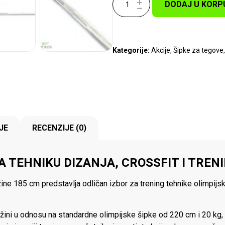
DODAJ U KORP
Kategorije:
Akcije
,
Šipke za tegove
JE
RECENZIJE (0)
A TEHNIKU DIZANJA, CROSSFIT I TREN
ne 185 cm predstavlja odličan izbor za trening tehnike olimpijsko
 težini u odnosu na standardne olimpijske šipke od 220 cm i 20 k