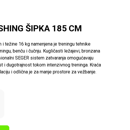
SHING ŠIPKA 185 CM
 i težine 16 kg namenjena je treningu tehnike
ningu, benču i čučnju. Kugličasti ležajevi, bronzana
esionalni SEGER sistem zatvaranja omogućavaju
ost i dugotrajnost tokom intenzivnog treninga. Kraća
aciju i odlična je za manje prostore za vežbanje.