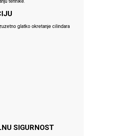
anju tehnike.
CIJU
uzetno glatko okretanje cilindara
LNU SIGURNOST