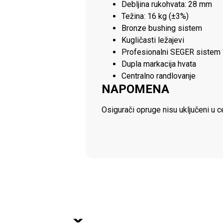
Debljina rukohvata: 28 mm
Težina: 16 kg (±3%)
Bronze bushing sistem
Kugličasti ležajevi
Profesionalni SEGER sistem 
Dupla markacija hvata
Centralno randlovanje
NAPOMENA
Osigurači opruge nisu uključeni u c