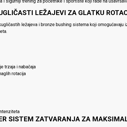
a i sigurniji trening za početnike i sportiste koji rade na usavršav
UGLIČASTI LEŽAJEVI ZA GLATKU ROTA
ugličastih ležajeva i bronze bushing sistema koji omogućavaju iz
eta.
 trzaja i nabačaja
glih rotacija
intenziteta
ER SISTEM ZATVARANJA ZA MAKSIMA