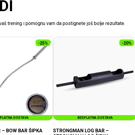
DI
e vaš trening i pomognu vam da postignete još bolje rezultate.
-25%
-20%
PLATNA DOSTAVA
SLEDNJI KOMADI
BESPLATNA DOSTAVA
POSLEDNJI KOMADI
 – BOW BAR ŠIPKA
STRONGMAN LOG BAR –