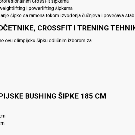
 profesionalnim CrossFit šipkama
weightlifting i powerlifting šipkama
zanje šipke sa ramena tokom izvođenja čučnjeva i povećava stabi
OČETNIKE, CROSSFIT I TRENING TEHNI
ine ovu olimpijsku šipku odličnim izborom za:
PIJSKE BUSHING ŠIPKE 185 CM
 cm
cm