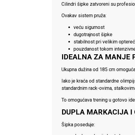
Cilindri šipke zatvoreni su profes
Ovakav sistem pruža:
veću sigurnost
dugotrajnost šipke
stabilnost pri velikim optere
pouzdanost tokom intenzivn
IDEALNA ZA MANJE 
Ukupna dužina od 185 cm omogućava
Iako je kraća od standardne olimp
standardnim rack-ovima, stalkovima
To omogućava trening u gotovo ide
DUPLA MARKACIJA I
Šipka poseduje: