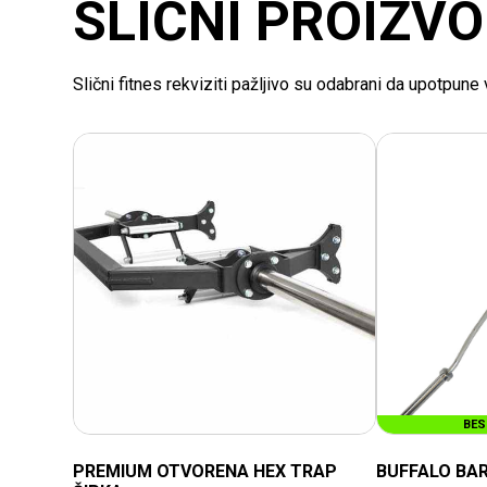
SLIČNI PROIZVO
Slični fitnes rekviziti pažljivo su odabrani da upotpun
TRENUTNO NEDOSTUPNO
BES
PO
PREMIUM OTVORENA HEX TRAP
BUFFALO BAR