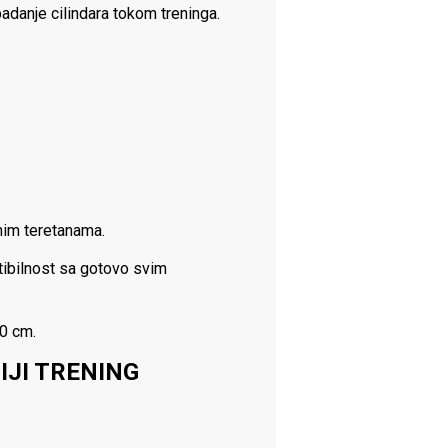
adanje cilindara tokom treninga.
nim teretanama.
tibilnost sa gotovo svim
0 cm.
IJI TRENING