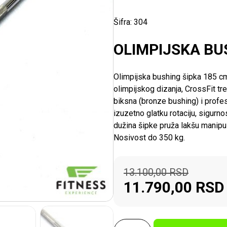
Šifra:
304
OLIMPIJSKA BU
Olimpijska bushing šipka 185 cm
olimpijskog dizanja, CrossFit tre
biksna (bronze bushing) i prof
izuzetno glatku rotaciju, sigurn
dužina šipke pruža lakšu manipul
Nosivost do 350 kg.
13.100,00
RSD
11.790,00
RSD