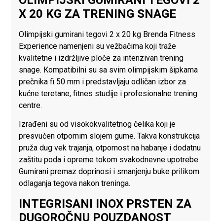
OLIMPIJSKI GUMIRANI TEGOVI 2
X 20 KG ZA TRENING SNAGE
Olimpijski gumirani tegovi 2 x 20 kg Brenda Fitness
Experience namenjeni su vežbačima koji traže
kvalitetne i izdržljive ploče za intenzivan trening
snage. Kompatibilni su sa svim olimpijskim šipkama
prečnika fi 50 mm i predstavljaju odličan izbor za
kućne teretane, fitnes studije i profesionalne trening
centre.
Izrađeni su od visokokvalitetnog čelika koji je
presvučen otpornim slojem gume. Takva konstrukcija
pruža dug vek trajanja, otpornost na habanje i dodatnu
zaštitu poda i opreme tokom svakodnevne upotrebe.
Gumirani premaz doprinosi i smanjenju buke prilikom
odlaganja tegova nakon treninga.
INTEGRISANI INOX PRSTEN ZA
DUGOROČNU POUZDANOST