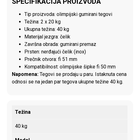
SPECIFIKACIJA PROIZVODA
Tip proizvoda: olimpijski gumirani tegovi
Težina: 2 x 20 kg
Ukupna težina: 40 kg
Materijal jezgra: čelik
Završna obrada: gumirani premaz
Prsten: nerđajući čelik (inox)
Prečnik otvora: fi 51 mm
Kompatibilnost: olimpijske šipke fi 50 mm
Napomena:
Tegovi se prodaju u paru. Istaknuta cena
odnosi se na jedan par tegova ukupne težine 40 kg.
Težina
40 kg