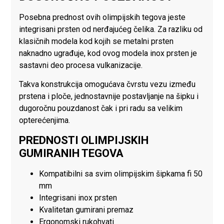
Posebna prednost ovih olimpijskih tegova jeste
integrisani prsten od nerđajućeg čelika. Za razliku od
klasičnih modela kod kojih se metalni prsten
naknadno ugrađuje, kod ovog modela inox prsten je
sastavni deo procesa vulkanizacije.
Takva konstrukcija omogućava čvrstu vezu između
prstena i ploče, jednostavnije postavljanje na šipku i
dugoročnu pouzdanost čak i pri radu sa velikim
opterećenjima.
PREDNOSTI OLIMPIJSKIH
GUMIRANIH TEGOVA
Kompatibilni sa svim olimpijskim šipkama fi 50
mm
Integrisani inox prsten
Kvalitetan gumirani premaz
Ergonomski rukohvati