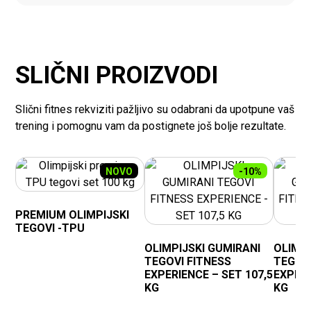
SLIČNI PROIZVODI
Slični fitnes rekviziti pažljivo su odabrani da upotpune vaš
trening i pomognu vam da postignete još bolje rezultate.
NOVO
-10%
PREMIUM OLIMPIJSKI
TEGOVI -TPU
OLIMPIJSKI GUMIRANI
OLIMPI
TEGOVI FITNESS
TEGOVI
EXPERIENCE – SET 107,5
EXPERI
KG
KG