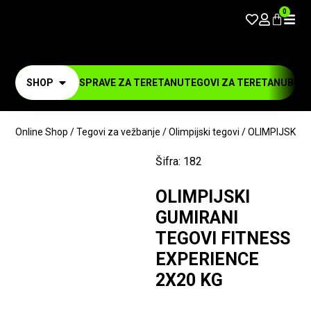
0
SHOP
SPRAVE ZA TERETANU
TEGOVI ZA TERETANU
BUČI
Online Shop
/
Tegovi za vežbanje
/
Olimpijski tegovi
/ OLIMPIJSKI G
Šifra:
182
OLIMPIJSKI
GUMIRANI
TEGOVI FITNESS
EXPERIENCE
2X20 KG