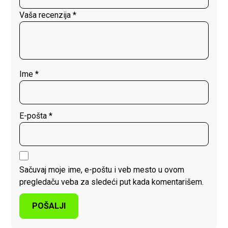
Vaša recenzija
*
Ime
*
E-pošta
*
Sačuvaj moje ime, e-poštu i veb mesto u ovom
pregledaču veba za sledeći put kada komentarišem.