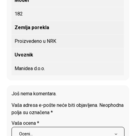
Model
182
Zemlja porekla
Proizvedeno u NRK
Uvoznik
Manidea d.o.o.
Još nema komentara.
Vaša adresa e-pošte neće biti objavljena.
Neophodna
polja su označena
*
Vaša ocena
*