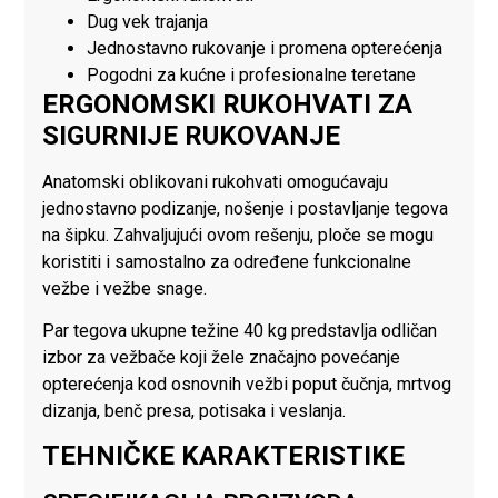
Dug vek trajanja
Jednostavno rukovanje i promena opterećenja
Pogodni za kućne i profesionalne teretane
ERGONOMSKI RUKOHVATI ZA
SIGURNIJE RUKOVANJE
Anatomski oblikovani rukohvati omogućavaju
jednostavno podizanje, nošenje i postavljanje tegova
na šipku. Zahvaljujući ovom rešenju, ploče se mogu
koristiti i samostalno za određene funkcionalne
vežbe i vežbe snage.
Par tegova ukupne težine 40 kg predstavlja odličan
izbor za vežbače koji žele značajno povećanje
opterećenja kod osnovnih vežbi poput čučnja, mrtvog
dizanja, benč presa, potisaka i veslanja.
TEHNIČKE KARAKTERISTIKE