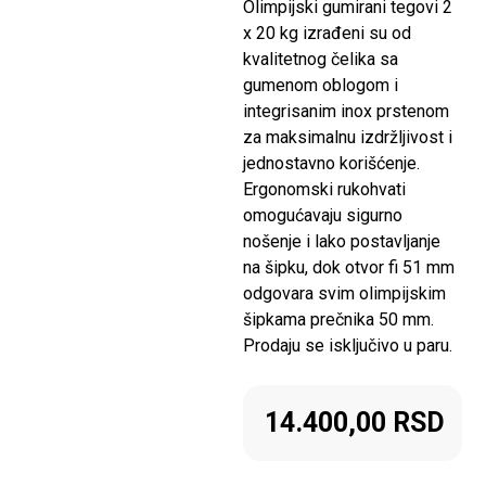
Olimpijski gumirani tegovi 2
x 20 kg izrađeni su od
kvalitetnog čelika sa
gumenom oblogom i
integrisanim inox prstenom
za maksimalnu izdržljivost i
jednostavno korišćenje.
Ergonomski rukohvati
omogućavaju sigurno
nošenje i lako postavljanje
na šipku, dok otvor fi 51 mm
odgovara svim olimpijskim
šipkama prečnika 50 mm.
Prodaju se isključivo u paru.
14.400,00
RSD