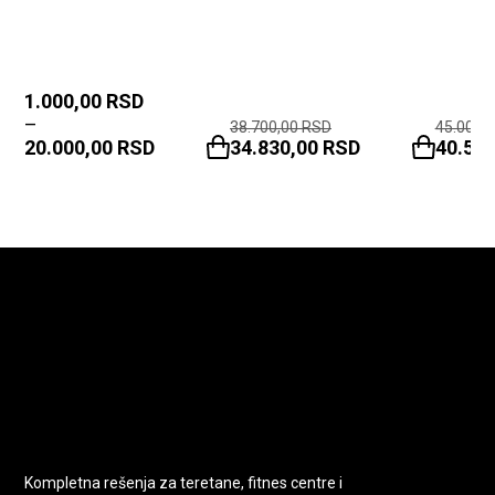
1.000,00
RSD
–
38.700,00
RSD
45.000,
20.000,00
RSD
34.830,00
RSD
40.50
Kompletna rešenja za teretane, fitnes centre i