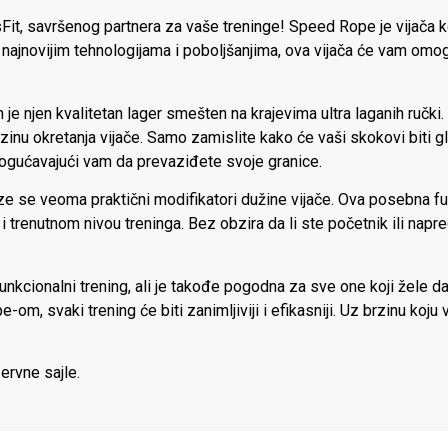
it, savršenog partnera za vaše treninge! Speed Rope je vijača k
 najnovijim tehnologijama i poboljšanjima, ova vijača će vam omog
h je njen kvalitetan lager smešten na krajevima ultra laganih ručk
inu okretanja vijače. Samo zamislite kako će vaši skokovi biti gla
omogućavajući vam da prevaziđete svoje granice.
aze se veoma praktični modifikatori dužine vijače. Ova posebna
i trenutnom nivou treninga. Bez obzira da li ste početnik ili nap
funkcionalni trening, ali je takođe pogodna za sve one koji žele da 
om, svaki trening će biti zanimljiviji i efikasniji. Uz brzinu koju
rvne sajle.