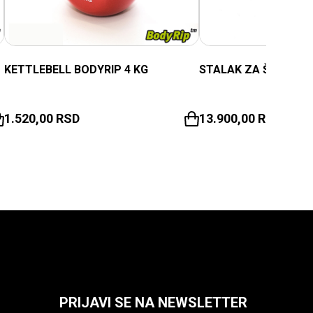
KETTLEBELL BODYRIP 4 KG
STALAK ZA ŠIPKE – 
1.520,00
RSD
13.900,00
RSD
PRIJAVI SE NA NEWSLETTER