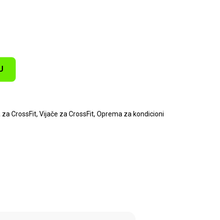
U
za CrossFit
,
Vijače za CrossFit
,
Oprema za kondicioni