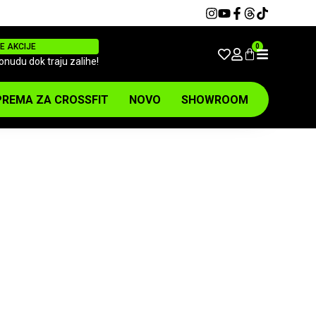
E AKCIJE
0
ponudu dok traju zalihe!
REMA ZA CROSSFIT
NOVO
SHOWROOM