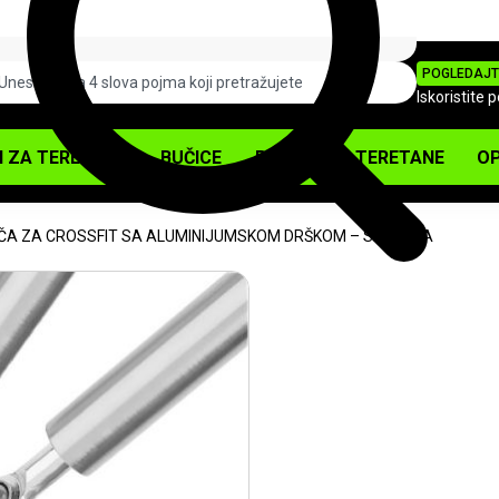
POGLEDAJT
Iskoristite 
I ZA TERETANU
BUČICE
PODOVI ZA TERETANE
OP
AČA ZA CROSSFIT SA ALUMINIJUMSKOM DRŠKOM – SREBRNA
-10%