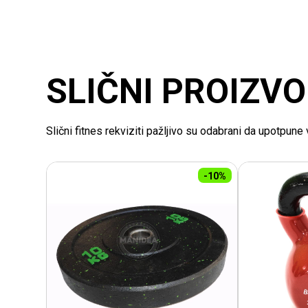
SLIČNI PROIZVO
Slični fitnes rekviziti pažljivo su odabrani da upotpun
-10%