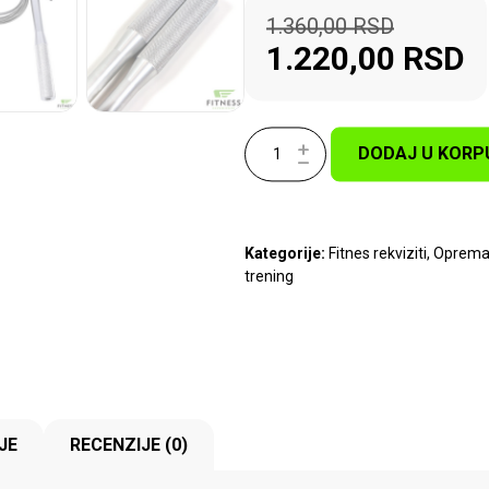
1.360,00
RSD
1.220,00
RSD
DODAJ U KORP
Kategorije:
Fitnes rekviziti
,
Oprema 
trening
JE
RECENZIJE (0)