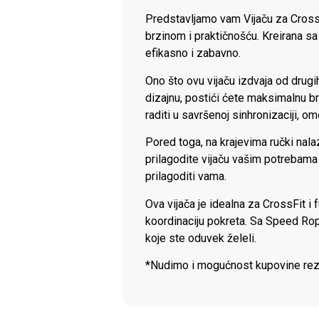
Predstavljamo vam Vijaču za CrossF
brzinom i praktičnošću. Kreirana sa
efikasno i zabavno.
Ono što ovu vijaču izdvaja od drugi
dizajnu, postići ćete maksimalnu brz
raditi u savršenoj sinhronizaciji, 
Pored toga, na krajevima ručki nal
prilagodite vijaču vašim potrebama 
prilagoditi vama.
Ova vijača je idealna za CrossFit i 
koordinaciju pokreta. Sa Speed Rope-
koje ste oduvek želeli.
*Nudimo i mogućnost kupovine reze