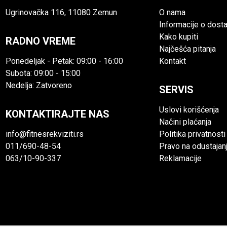
Ugrinovačka 116, 11080 Zemun
O nama
Informacije o dosta
Kako kupiti
RADNO VREME
Najčešća pitanja
Ponedeljak - Petak: 09:00 - 16:00
Kontakt
Subota: 09:00 - 15:00
Nedelja: Zatvoreno
SERVIS
Uslovi korišćenja
KONTAKTIRAJTE NAS
Načini plaćanja
info@fitnesrekviziti.rs
Politika privatnosti
011/690-48-54
Pravo na odustajan
063/10-90-337
Reklamacije