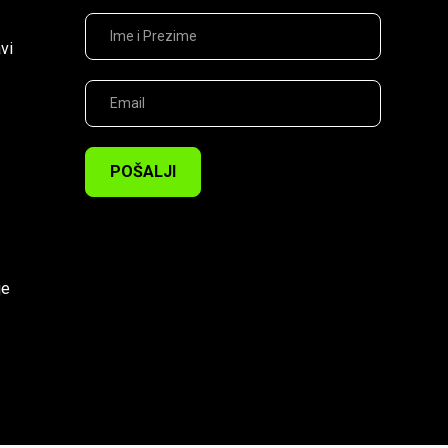
vi
POŠALJI
je