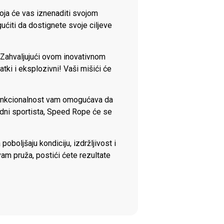
oja će vas iznenaditi svojom
ućiti da dostignete svoje ciljeve
i. Zahvaljujući ovom inovativnom
tki i eksplozivni! Vaši mišići će
 funkcionalnost vam omogućava da
redni sportista, Speed Rope će se
poboljšaju kondiciju, izdržljivost i
 vam pruža, postići ćete rezultate