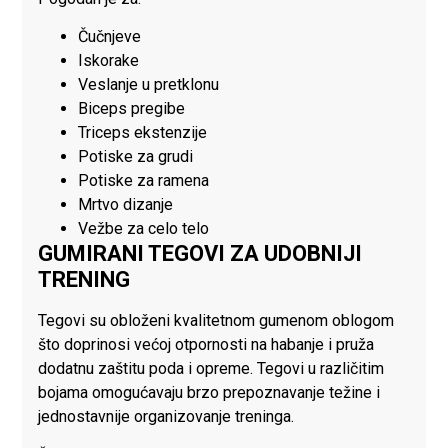
Čučnjeve
Iskorake
Veslanje u pretklonu
Biceps pregibe
Triceps ekstenzije
Potiske za grudi
Potiske za ramena
Mrtvo dizanje
Vežbe za celo telo
GUMIRANI TEGOVI ZA UDOBNIJI
TRENING
Tegovi su obloženi kvalitetnom gumenom oblogom
što doprinosi većoj otpornosti na habanje i pruža
dodatnu zaštitu poda i opreme. Tegovi u različitim
bojama omogućavaju brzo prepoznavanje težine i
jednostavnije organizovanje treninga.