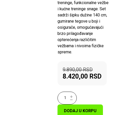
treninge, funkcionalne vežbe
i kućne treninge snage. Set
sadrži šipku dužine 140 cm,
gumirane tegove u boji i
osigurače, omogućavajući
brzo prilagođavanje
opterećenja različitim
vežbama i nivoima fizičke
spreme.
9.890,00
RSD
8.420,00
RSD
DODAJ U KORPU