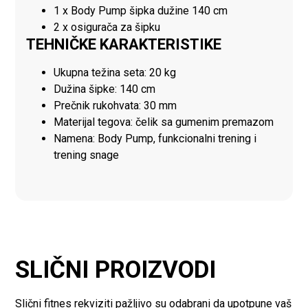
1 x Body Pump šipka dužine 140 cm
2 x osigurača za šipku
TEHNIČKE KARAKTERISTIKE
Ukupna težina seta: 20 kg
Dužina šipke: 140 cm
Prečnik rukohvata: 30 mm
Materijal tegova: čelik sa gumenim premazom
Namena: Body Pump, funkcionalni trening i
trening snage
SLIČNI PROIZVODI
Slični fitnes rekviziti pažljivo su odabrani da upotpune vaš