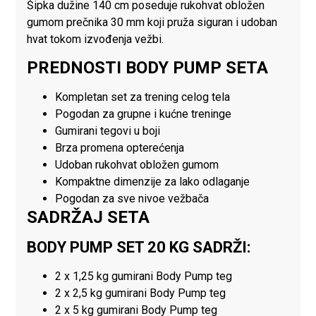
Šipka dužine 140 cm poseduje rukohvat obložen
gumom prečnika 30 mm koji pruža siguran i udoban
hvat tokom izvođenja vežbi.
PREDNOSTI BODY PUMP SETA
Kompletan set za trening celog tela
Pogodan za grupne i kućne treninge
Gumirani tegovi u boji
Brza promena opterećenja
Udoban rukohvat obložen gumom
Kompaktne dimenzije za lako odlaganje
Pogodan za sve nivoe vežbača
SADRŽAJ SETA
BODY PUMP SET 20 KG SADRŽI:
2 x 1,25 kg gumirani Body Pump teg
2 x 2,5 kg gumirani Body Pump teg
2 x 5 kg gumirani Body Pump teg