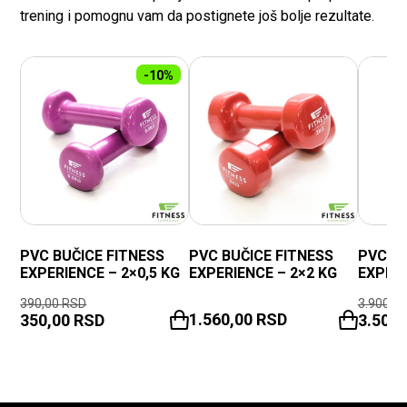
trening i pomognu vam da postignete još bolje rezultate.
-10%
PVC BUČICE FITNESS
PVC BUČICE FITNESS
PVC BU
EXPERIENCE – 2×0,5 KG
EXPERIENCE – 2×2 KG
EXPERI
390,00
RSD
3.900,0
1.560,00
RSD
350,00
RSD
3.500