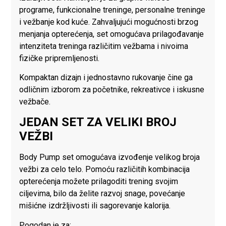
programe, funkcionalne treninge, personalne treninge
i vežbanje kod kuće. Zahvaljujući mogućnosti brzog
menjanja opterećenja, set omogućava prilagođavanje
intenziteta treninga različitim vežbama i nivoima
fizičke pripremljenosti.
Kompaktan dizajn i jednostavno rukovanje čine ga
odličnim izborom za početnike, rekreativce i iskusne
vežbače.
JEDAN SET ZA VELIKI BROJ
VEŽBI
Body Pump set omogućava izvođenje velikog broja
vežbi za celo telo. Pomoću različitih kombinacija
opterećenja možete prilagoditi trening svojim
ciljevima, bilo da želite razvoj snage, povećanje
mišićne izdržljivosti ili sagorevanje kalorija.
Pogodan je za: