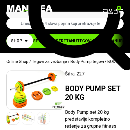
0
SHOP
SPRAVE ZA TERETANU
TEGOVI ZA TERETANU
BUČI
Online Shop
/
Tegovi za vežbanje
/
Body Pump tegovi
/ BODY PUMP
Šifra:
227
-15%
BODY PUMP SET
20 KG
Body Pump set 20 kg
predstavlja kompletno
rešenje za grupne fitness