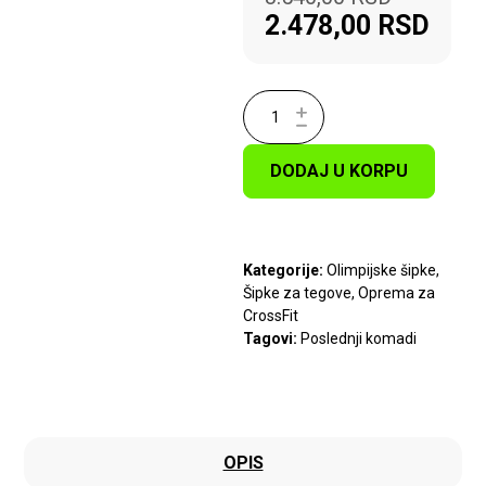
2.478,00
RSD
DODAJ U KORPU
Kategorije:
Olimpijske šipke
,
Šipke za tegove
,
Oprema za
CrossFit
Tagovi:
Poslednji komadi
OPIS