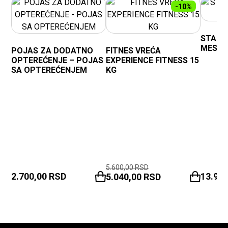
-10%
STALAK
MESTA
POJAS ZA DODATNO
FITNES VREĆA
OPTEREĆENJE – POJAS
EXPERIENCE FITNESS 15
SA OPTEREĆENJEM
KG
5.600,00
RSD
2.700,00
RSD
13.90
5.040,00
RSD