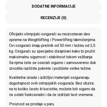
DODATNE INFORMACIJE
RECENZIJE (0)
Oficijalni olimpijski osigurači su neizostavan deo
opreme na Weightlifting i Powerlifting takmičenjima.
Ovi osigurači imaju prečnik od 50 mm i težinu od 2,5
kg. Osigurači su specijalno dizajnirani kako bi pružili
maksimalnu sigurnost i stabilnost tokom vežbanja.
Sa njima ćete se osećati sigurno i samouvereno dok
izvodite različite pokrete i podižete velike težine.
Kvalitetna izrada i izdržljivi materijali osiguravaju
dugotrajnost ovih olimpijskih osigurača. Bez obzira
na to koliko često ih koristite, možete biti sigurni da
će ostati funkcionalni i da će izdržati test vremena.
Proizvod se prodaje u paru.