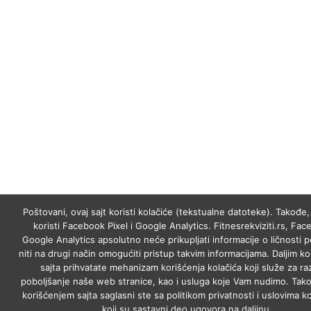
Poštovani, ovaj sajt koristi kolačiće (tekstualne datoteke). Takođe, 
koristi Facebook Pixel i Google Analytics. Fitnesrekviziti.rs, Fac
Google Analytics apsolutno neće prikupljati informacije o ličnosti p
niti na drugi način omogućiti pristup takvim informacijama. Daljim k
sajta prihvatate mehanizam korišćenja kolačića koji služe za raz
poboljšanje naše web stranice, kao i usluga koje Vam nudimo. Tako
korišćenjem sajta saglasni ste sa politikom privatnosti i uslovima ko
koji su sastavni deo ugovora na daljinu