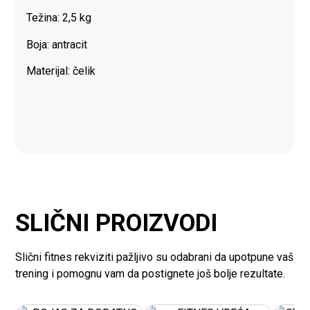
Težina: 2,5 kg
Boja: antracit
Materijal: čelik
SLIČNI PROIZVODI
Slični fitnes rekviziti pažljivo su odabrani da upotpune vaš
trening i pomognu vam da postignete još bolje rezultate.