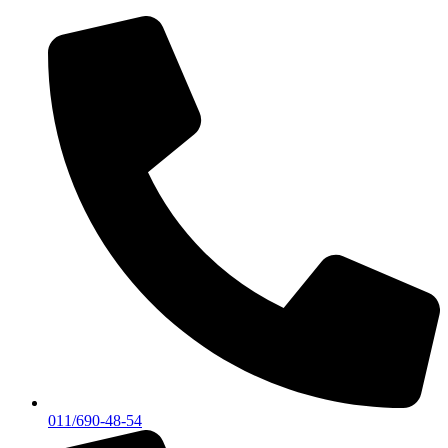
Skočite
na
sadržaj
011/690-48-54