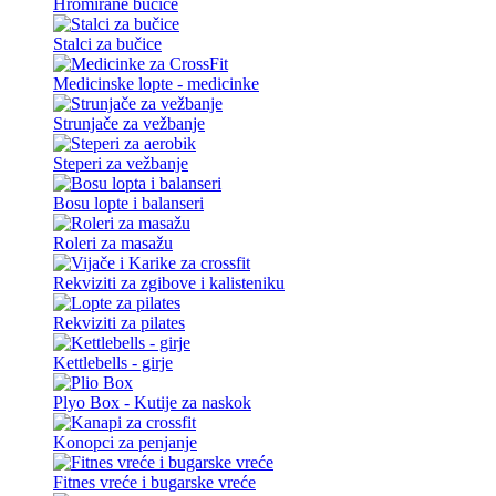
Hromirane bučice
Stalci za bučice
Medicinske lopte - medicinke
Strunjače za vežbanje
Steperi za vežbanje
Bosu lopte i balanseri
Roleri za masažu
Rekviziti za zgibove i kalisteniku
Rekviziti za pilates
Kettlebells - girje
Plyo Box - Kutije za naskok
Konopci za penjanje
Fitnes vreće i bugarske vreće