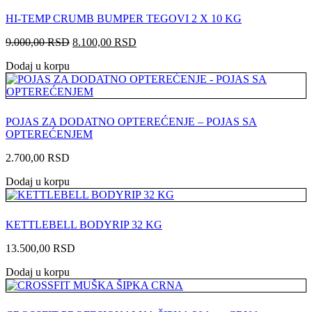
HI-TEMP CRUMB BUMPER TEGOVI 2 X 10 KG
Originalna
Trenutna
9.000,00
RSD
8.100,00
RSD
cena
cena
Dodaj u korpu
je
je:
bila:
8.100,00 RSD.
9.000,00 RSD.
POJAS ZA DODATNO OPTEREĆENJE – POJAS SA
OPTEREĆENJEM
2.700,00
RSD
Dodaj u korpu
KETTLEBELL BODYRIP 32 KG
13.500,00
RSD
Dodaj u korpu