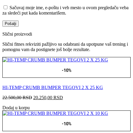
Sačuvaj moje ime, e-poštu i veb mesto u ovom pregledaču veba
za sledeći put kada komentarišem.
Slični proizvodi
Slični fitnes rekviziti pažljivo su odabrani da upotpune vaš trening i
pomognu vam da postignete još bolje rezultate.
-10%
HI-TEMP CRUMB BUMPER TEGOVI 2 X 25 KG
Originalna
Trenutna
22.500,00
RSD
20.250,00
RSD
cena
cena
Dodaj u korpu
je
je:
bila:
20.250,00 RSD.
22.500,00 RSD.
-10%