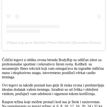
Објава коју дели Manidea Fitnes Rekviziti (@manidea.fitness)
Čelični tegovi u obliku zvona brenda BodyRip su odličan izbor za
profesionalne sportiste i rekreativce širom sveta. Ketlbeli su
nezamenjiv fitnes rekvizit koji vam omogućava da izgradite mišićnu
masu i eksplozivnu snagu, istovremeno postižući efekat cardio
treninga.
Ovi tegovi su takođe poznati kao girje ili ruska zvona i predstavljaju
idealan dodatak vašem treningu. Izrađeni su od čelika i obloženi
vinilom, pružajući vam udobnost i sigurnost tokom korišćenja.
Raspon težina koje možete pronaći kod nas je širok i raznovrstan.
Na raspolaganju su tegovi težine: 4, 6, 8, 10, 12, 16, 20, 24 i 32 kg.