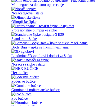
Mini tegovi za dodatno opterećenje
Nosači tegova i stalci
Olimpijske šipke
Profesionalne olimpijske šipke
Standardne šipke
Body Bars - šipke sa fiksnim težinama
Landmine 3D zglobovi i dodaci za šipku
Nosači za šipke i stalci
Hex bučice
Podesive bučice
Gumirane i poliuretanske bučice
Pvc bučice