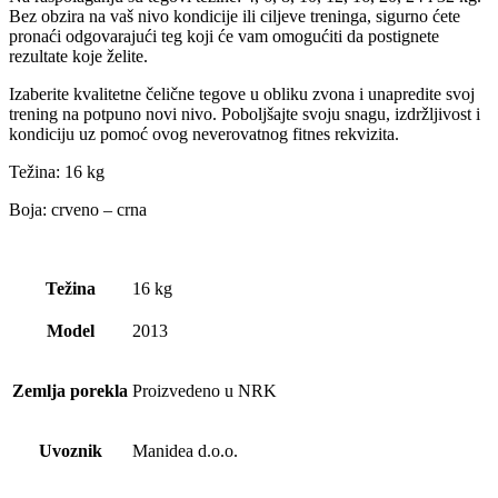
Bez obzira na vaš nivo kondicije ili ciljeve treninga, sigurno ćete
pronaći odgovarajući teg koji će vam omogućiti da postignete
rezultate koje želite.
Izaberite kvalitetne čelične tegove u obliku zvona i unapredite svoj
trening na potpuno novi nivo. Poboljšajte svoju snagu, izdržljivost i
kondiciju uz pomoć ovog neverovatnog fitnes rekvizita.
Težina: 16 kg
Boja: crveno – crna
Težina
16 kg
Model
2013
Zemlja porekla
Proizvedeno u NRK
Uvoznik
Manidea d.o.o.