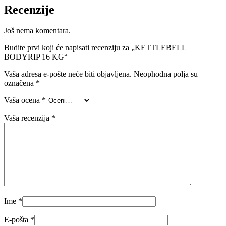
Recenzije
Još nema komentara.
Budite prvi koji će napisati recenziju za „KETTLEBELL
BODYRIP 16 KG“
Vaša adresa e-pošte neće biti objavljena.
Neophodna polja su
označena
*
Vaša ocena
*
Vaša recenzija
*
Ime
*
E-pošta
*