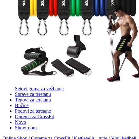
Setovi guma za vežbanje
Sprave za teretanu
Tegovi za teretanu
Bučice
Podovi za teretane
Oprema za CrossFit
Novo
Showroom
Online Shop
/
Oprema za CrossFit
/
Kettlebells - girje
/
Vinil ketlbeli