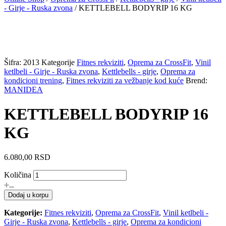
- Girje - Ruska zvona
/ KETTLEBELL BODYRIP 16 KG
Šifra:
2013
Kategorije
Fitnes rekviziti
,
Oprema za CrossFit
,
Vinil
ketlbeli - Girje - Ruska zvona
,
Kettlebells - girje
,
Oprema za
kondicioni trening
,
Fitnes rekviziti za vežbanje kod kuće
Brend:
MANIDEA
KETTLEBELL BODYRIP 16
KG
6.080,00
RSD
KETTLEBELL
Količina
BODYRIP
16
Dodaj u korpu
KG
količina
Kategorije:
Fitnes rekviziti
,
Oprema za CrossFit
,
Vinil ketlbeli -
Girje - Ruska zvona
,
Kettlebells - girje
,
Oprema za kondicioni