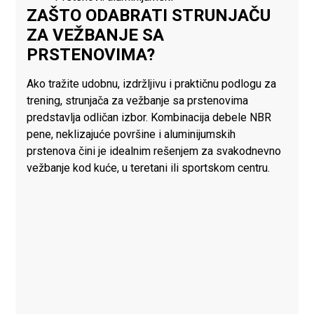
ZAŠTO ODABRATI STRUNJAČU
ZA VEŽBANJE SA
PRSTENOVIMA?
Ako tražite udobnu, izdržljivu i praktičnu podlogu za
trening, strunjača za vežbanje sa prstenovima
predstavlja odličan izbor. Kombinacija debele NBR
pene, neklizajuće površine i aluminijumskih
prstenova čini je idealnim rešenjem za svakodnevno
vežbanje kod kuće, u teretani ili sportskom centru.