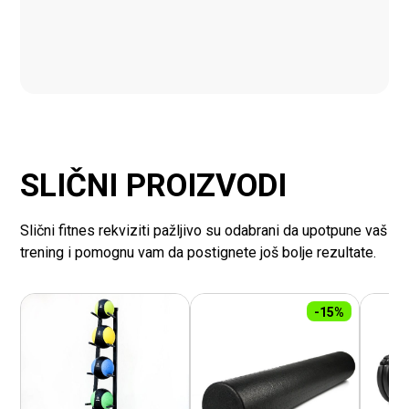
SLIČNI PROIZVODI
Slični fitnes rekviziti pažljivo su odabrani da upotpune vaš
trening i pomognu vam da postignete još bolje rezultate.
-15%