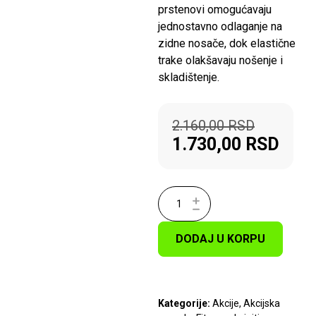
prstenovi omogućavaju
jednostavno odlaganje na
zidne nosače, dok elastične
trake olakšavaju nošenje i
skladištenje.
2.160,00
RSD
1.730,00
RSD
DODAJ U KORPU
Kategorije:
Akcije
,
Akcijska