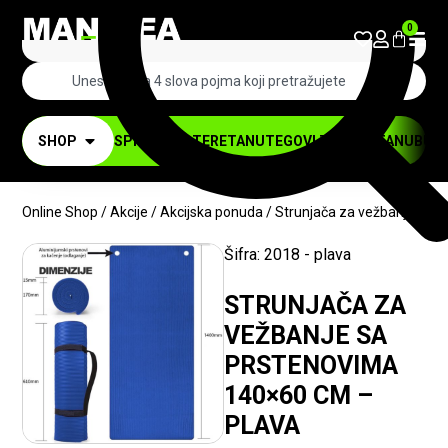
0
SHOP
SPRAVE ZA TERETANU
TEGOVI ZA TERETANU
BUČI
Online Shop
/
Akcije
/
Akcijska ponuda
/ Strunjača za vežbanje sa 
Šifra:
2018 - plava
-20%
STRUNJAČA ZA
VEŽBANJE SA
PRSTENOVIMA
140×60 CM –
PLAVA