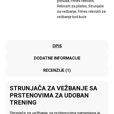
ponuda
,
Fitnes rekviziti
,
Rekviziti za pilates
,
Strunjače
za vežbanje
,
Fitnes rekviziti za
vežbanje kod kuće
OPIS
DODATNE INFORMACIJE
RECENZIJE (1)
STRUNJAČA ZA VEŽBANJE SA
PRSTENOVIMA ZA UDOBAN
TRENING
Strunjača za vežbanje sa prstenovima namenjena je