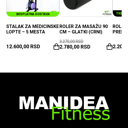
TREN
BESPLATNA DOSTAVA
STALAK ZA MEDICINSKE
ROLER ZA MASAŽU 90
ROLER
LOPTE – 5 MESTA
CM – GLATKI (CRNI)
PREMI
3.270,00
RSD
12.600,00
RSD
2.200
2.780,00
RSD