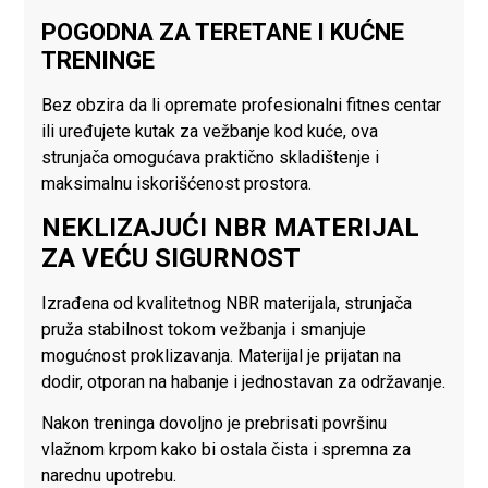
POGODNA ZA TERETANE I KUĆNE
TRENINGE
Bez obzira da li opremate profesionalni fitnes centar
ili uređujete kutak za vežbanje kod kuće, ova
strunjača omogućava praktično skladištenje i
maksimalnu iskorišćenost prostora.
NEKLIZAJUĆI NBR MATERIJAL
ZA VEĆU SIGURNOST
Izrađena od kvalitetnog NBR materijala, strunjača
pruža stabilnost tokom vežbanja i smanjuje
mogućnost proklizavanja. Materijal je prijatan na
dodir, otporan na habanje i jednostavan za održavanje.
Nakon treninga dovoljno je prebrisati površinu
vlažnom krpom kako bi ostala čista i spremna za
narednu upotrebu.