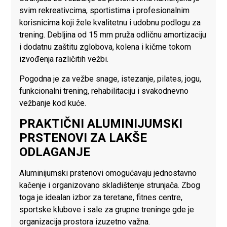
svim rekreativcima, sportistima i profesionalnim
korisnicima koji žele kvalitetnu i udobnu podlogu za
trening. Debljina od 15 mm pruža odličnu amortizaciju
i dodatnu zaštitu zglobova, kolena i kičme tokom
izvođenja različitih vežbi.
Pogodna je za vežbe snage, istezanje, pilates, jogu,
funkcionalni trening, rehabilitaciju i svakodnevno
vežbanje kod kuće.
PRAKTIČNI ALUMINIJUMSKI
PRSTENOVI ZA LAKŠE
ODLAGANJE
Aluminijumski prstenovi omogućavaju jednostavno
kačenje i organizovano skladištenje strunjača. Zbog
toga je idealan izbor za teretane, fitnes centre,
sportske klubove i sale za grupne treninge gde je
organizacija prostora izuzetno važna.