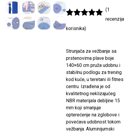
(
1
recenzija
Ocenjeno
1
5
korisnika)
od 5 na
osnovu
ocene kupca
Strunjača za vežbanje sa
prstenovima plave boje
140×60 cm pruža udobnu i
stabilnu podlogu za trening
kod kuće, u teretani ili fitnes
centru. Izrađena je od
kvalitetnog neklizajućeg
NBR materijala debljine 15
mm koji smanjuje
opterećenje na zglobove i
povećava udobnost tokom
vežbanja. Aluminijumski