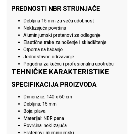
PREDNOSTI NBR STRUNJAČE
Debljina 15 mm za veću udobnost
Neklizajuća površina
Aluminijumski prstenovi za odlaganje
Elastične trake za nošenje i skladištenje
Otporna na habanje
Jednostavno održavanje
Pogodna za kućnu i profesionalnu upotrebu
TEHNIČKE KARAKTERISTIKE
SPECIFIKACIJA PROIZVODA
Dimenzije: 140 x 60 cm
Debljina: 15 mm
Boja: plava
Materijal: NBR pena
Površina: neklizajuća
Prstenovi: aluminijumski