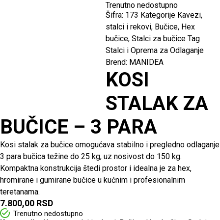
Trenutno nedostupno
Šifra:
173
Kategorije
Kavezi,
stalci i rekovi
,
Bučice
,
Hex
bučice
,
Stalci za bučice
Tag
Stalci i Oprema za Odlaganje
Brend:
MANIDEA
KOSI
STALAK ZA
BUČICE – 3 PARA
Kosi stalak za bučice omogućava stabilno i pregledno odlaganje
3 para bučica težine do 25 kg, uz nosivost do 150 kg.
Kompaktna konstrukcija štedi prostor i idealna je za hex,
hromirane i gumirane bučice u kućnim i profesionalnim
teretanama.
7.800,00
RSD
Trenutno nedostupno