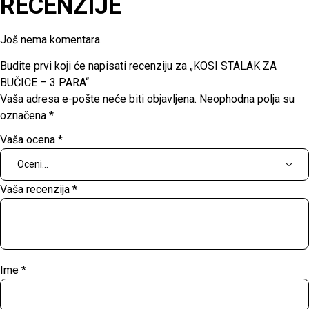
RECENZIJE
Još nema komentara.
Budite prvi koji će napisati recenziju za „KOSI STALAK ZA
BUČICE – 3 PARA“
Vaša adresa e-pošte neće biti objavljena.
Neophodna polja su
označena
*
Vaša ocena
*
Vaša recenzija
*
Ime
*