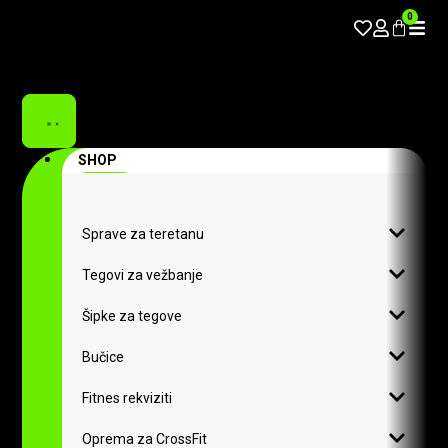
0
SHOP
Sprave za teretanu
Tegovi za vežbanje
Šipke za tegove
Bučice
Fitnes rekviziti
Oprema za CrossFit