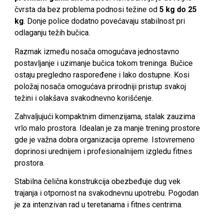
čvrsta da bez problema podnosi težine od
5 kg do 25
kg
. Donje police dodatno povećavaju stabilnost pri
odlaganju težih bučica.
Razmak između nosača omogućava jednostavno
postavljanje i uzimanje bučica tokom treninga. Bučice
ostaju pregledno raspoređene i lako dostupne. Kosi
položaj nosača omogućava prirodniji pristup svakoj
težini i olakšava svakodnevno korišćenje.
Zahvaljujući kompaktnim dimenzijama, stalak zauzima
vrlo malo prostora. Idealan je za manje trening prostore
gde je važna dobra organizacija opreme. Istovremeno
doprinosi urednijem i profesionalnijem izgledu fitnes
prostora.
Stabilna čelična konstrukcija obezbeđuje dug vek
trajanja i otpornost na svakodnevnu upotrebu. Pogodan
je za intenzivan rad u teretanama i fitnes centrima.