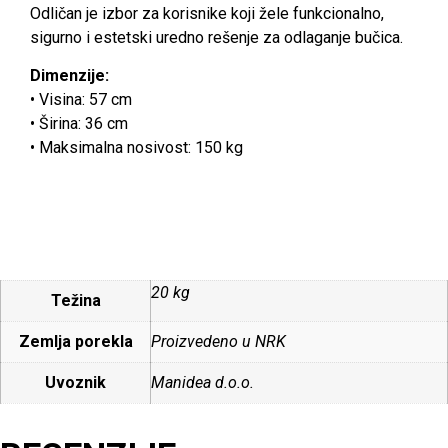
Odličan je izbor za korisnike koji žele funkcionalno,
sigurno i estetski uredno rešenje za odlaganje bučica.
Dimenzije:
• Visina: 57 cm
• Širina: 36 cm
• Maksimalna nosivost: 150 kg
20 kg
Težina
Zemlja porekla
Proizvedeno u NRK
Uvoznik
Manidea d.o.o.