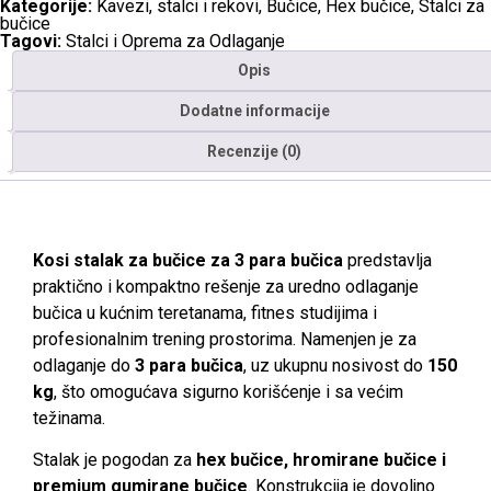
Kategorije:
Kavezi, stalci i rekovi
,
Bučice
,
Hex bučice
,
Stalci za
bučice
Tagovi:
Stalci i Oprema za Odlaganje
Opis
Dodatne informacije
Recenzije (0)
Kosi stalak za bučice za 3 para bučica
predstavlja
praktično i kompaktno rešenje za uredno odlaganje
bučica u kućnim teretanama, fitnes studijima i
profesionalnim trening prostorima. Namenjen je za
odlaganje do
3 para bučica
, uz ukupnu nosivost do
150
kg
, što omogućava sigurno korišćenje i sa većim
težinama.
Stalak je pogodan za
hex bučice, hromirane bučice i
premium gumirane bučice
. Konstrukcija je dovoljno