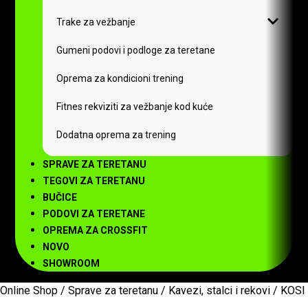
Trake za vežbanje
Gumeni podovi i podloge za teretane
Oprema za kondicioni trening
Fitnes rekviziti za vežbanje kod kuće
Dodatna oprema za trening
SPRAVE ZA TERETANU
TEGOVI ZA TERETANU
BUČICE
PODOVI ZA TERETANE
OPREMA ZA CROSSFIT
NOVO
SHOWROOM
Online Shop
/
Sprave za teretanu
/
Kavezi, stalci i rekovi
/ KOSI