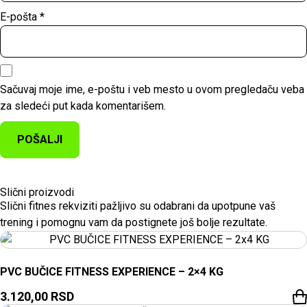
E-pošta
*
Sačuvaj moje ime, e-poštu i veb mesto u ovom pregledaču veba
za sledeći put kada komentarišem.
Slični proizvodi
Slični fitnes rekviziti pažljivo su odabrani da upotpune vaš
trening i pomognu vam da postignete još bolje rezultate.
PVC BUČICE FITNESS EXPERIENCE – 2×4 KG
3.120,00
RSD