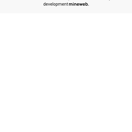
development
POČETNA
O NAMA
PRODAJNI CENTAR
REFERENCE
BLOG
KONTAKT