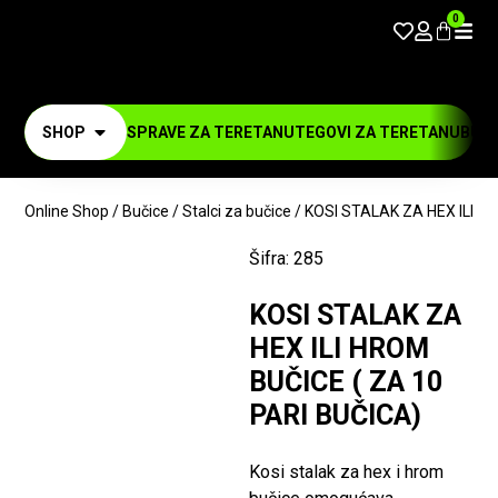
0
SHOP
SPRAVE ZA TERETANU
TEGOVI ZA TERETANU
BUČI
Online Shop
/
Bučice
/
Stalci za bučice
/ KOSI STALAK ZA HEX ILI H
BESPLATNA DOSTAVA
Šifra:
285
-20%
KOSI STALAK ZA
HEX ILI HROM
BUČICE ( ZA 10
PARI BUČICA)
Kosi stalak za hex i hrom