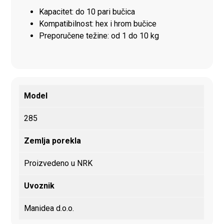
Kapacitet: do 10 pari bučica
Kompatibilnost: hex i hrom bučice
Preporučene težine: od 1 do 10 kg
Model
285
Zemlja porekla
Proizvedeno u NRK
Uvoznik
Manidea d.o.o.