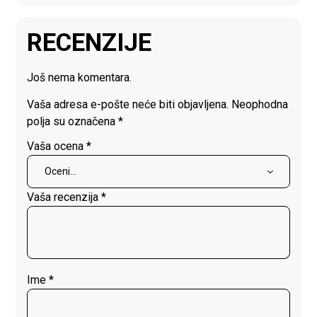
RECENZIJE
Još nema komentara.
Vaša adresa e-pošte neće biti objavljena.
Neophodna
polja su označena
*
Vaša ocena
*
Vaša recenzija
*
Ime
*