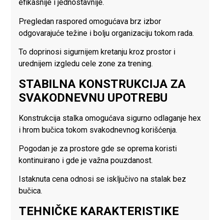
efikasnije i jednostavnije.
Pregledan raspored omogućava brz izbor
odgovarajuće težine i bolju organizaciju tokom rada.
To doprinosi sigurnijem kretanju kroz prostor i
urednijem izgledu cele zone za trening.
STABILNA KONSTRUKCIJA ZA
SVAKODNEVNU UPOTREBU
Konstrukcija stalka omogućava sigurno odlaganje hex
i hrom bučica tokom svakodnevnog korišćenja.
Pogodan je za prostore gde se oprema koristi
kontinuirano i gde je važna pouzdanost.
Istaknuta cena odnosi se isključivo na stalak bez
bučica.
TEHNIČKE KARAKTERISTIKE