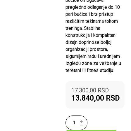
bučice omogućava
pregledno odlaganje do 10
pari bučica i brz pristup
različitim težinama tokom
treninga. Stabilna
konstrukcija i kompaktan
dizajn doprinose boljoj
organizaciji prostora,
sigurnijem radu i urednijem
izgledu zone za vežbanje u
teretani ili fitnes studiju.
17.300,00
RSD
13.840,00
RSD