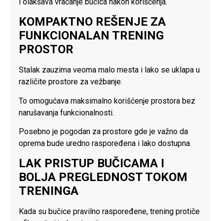
i olakšava vraćanje bučica nakon korišćenja.
KOMPAKTNO REŠENJE ZA
FUNKCIONALAN TRENING
PROSTOR
Stalak zauzima veoma malo mesta i lako se uklapa u
različite prostore za vežbanje.
To omogućava maksimalno korišćenje prostora bez
narušavanja funkcionalnosti.
Posebno je pogodan za prostore gde je važno da
oprema bude uredno raspoređena i lako dostupna.
LAK PRISTUP BUČICAMA I
BOLJA PREGLEDNOST TOKOM
TRENINGA
Kada su bučice pravilno raspoređene, trening protiče