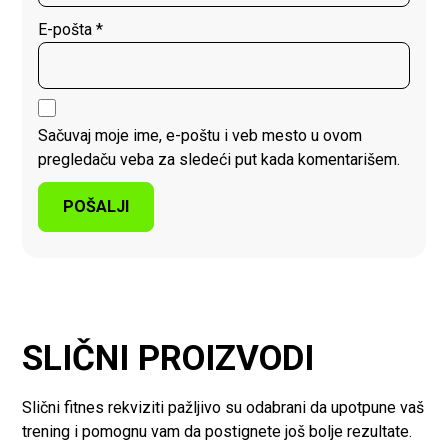
E-pošta
*
Sačuvaj moje ime, e-poštu i veb mesto u ovom
pregledaču veba za sledeći put kada komentarišem.
SLIČNI PROIZVODI
Slični fitnes rekviziti pažljivo su odabrani da upotpune vaš
trening i pomognu vam da postignete još bolje rezultate.