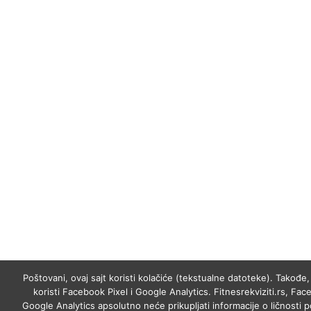
Poštovani, ovaj sajt koristi kolačiće (tekstualne datoteke). Takođe, 
koristi Facebook Pixel i Google Analytics. Fitnesrekviziti.rs, Fac
Google Analytics apsolutno neće prikupljati informacije o ličnosti p