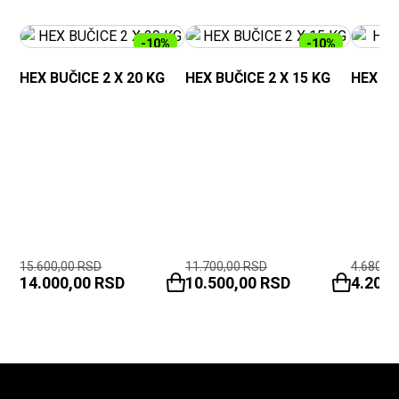
-10%
-10%
HEX BUČICE 2 X 20 KG
HEX BUČICE 2 X 15 KG
HEX BU
15.600,00
RSD
11.700,00
RSD
4.680,0
14.000,00
RSD
10.500,00
RSD
4.200