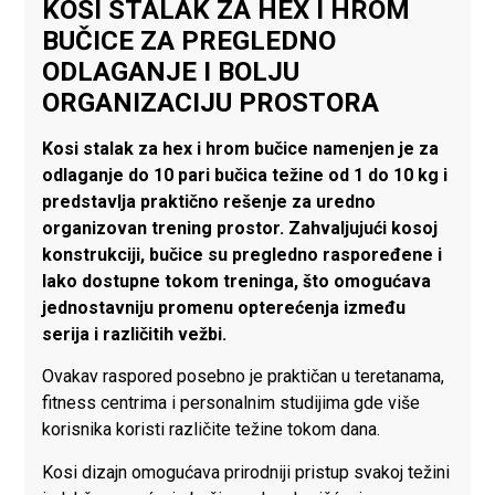
KOSI STALAK ZA HEX I HROM
BUČICE ZA PREGLEDNO
ODLAGANJE I BOLJU
ORGANIZACIJU PROSTORA
Kosi stalak za hex i hrom bučice namenjen je za
odlaganje do 10 pari bučica težine od 1 do 10 kg i
predstavlja praktično rešenje za uredno
organizovan trening prostor. Zahvaljujući kosoj
konstrukciji, bučice su pregledno raspoređene i
lako dostupne tokom treninga, što omogućava
jednostavniju promenu opterećenja između
serija i različitih vežbi.
Ovakav raspored posebno je praktičan u teretanama,
fitness centrima i personalnim studijima gde više
korisnika koristi različite težine tokom dana.
Kosi dizajn omogućava prirodniji pristup svakoj težini