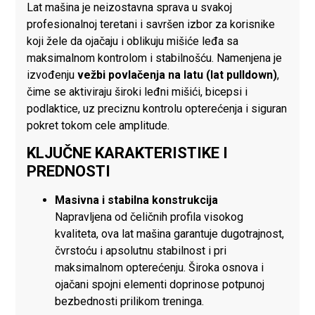
Lat mašina je neizostavna sprava u svakoj
profesionalnoj teretani i savršen izbor za korisnike
koji žele da ojačaju i oblikuju mišiće leđa sa
maksimalnom kontrolom i stabilnošću. Namenjena je
izvođenju
vežbi povlačenja na latu (lat pulldown)
,
čime se aktiviraju široki leđni mišići, bicepsi i
podlaktice, uz preciznu kontrolu opterećenja i siguran
pokret tokom cele amplitude.
KLJUČNE KARAKTERISTIKE I
PREDNOSTI
Masivna i stabilna konstrukcija
Napravljena od čeličnih profila visokog
kvaliteta, ova lat mašina garantuje dugotrajnost,
čvrstoću i apsolutnu stabilnost i pri
maksimalnom opterećenju. Široka osnova i
ojačani spojni elementi doprinose potpunoj
bezbednosti prilikom treninga.