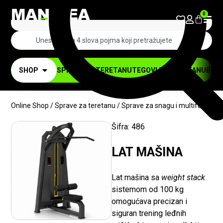
0
SHOP
SPRAVE ZA TERETANU
TEGOVI ZA TERETANU
BUČI
Online Shop
/
Sprave za teretanu
/
Sprave za snagu i multifunkciona
Šifra:
486
NOVO
-10%
LAT MAŠINA
Lat mašina sa
weight stack
sistemom od 100 kg
omogućava precizan i
siguran trening leđnih