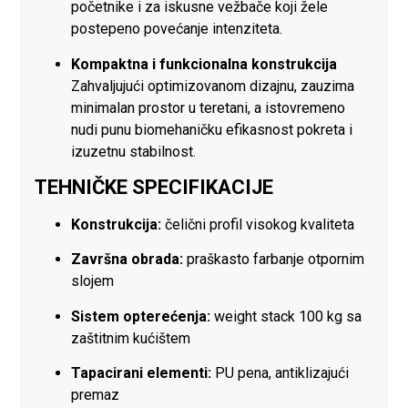
početnike i za iskusne vežbače koji žele
postepeno povećanje intenziteta.
Kompaktna i funkcionalna konstrukcija
Zahvaljujući optimizovanom dizajnu, zauzima
minimalan prostor u teretani, a istovremeno
nudi punu biomehaničku efikasnost pokreta i
izuzetnu stabilnost.
TEHNIČKE SPECIFIKACIJE
Konstrukcija:
čelični profil visokog kvaliteta
Završna obrada:
praškasto farbanje otpornim
slojem
Sistem opterećenja:
weight stack 100 kg sa
zaštitnim kućištem
Tapacirani elementi:
PU pena, antiklizajući
premaz