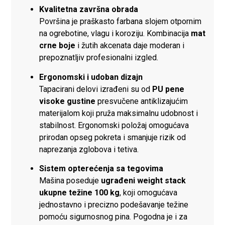
Kvalitetna završna obrada
Površina je praškasto farbana slojem otpornim
na ogrebotine, vlagu i koroziju. Kombinacija
mat
crne boje
i žutih akcenata daje moderan i
prepoznatljiv profesionalni izgled.
Ergonomski i udoban dizajn
Tapacirani delovi izrađeni su od
PU pene
visoke gustine
presvučene antiklizajućim
materijalom koji pruža maksimalnu udobnost i
stabilnost. Ergonomski položaj omogućava
prirodan opseg pokreta i smanjuje rizik od
naprezanja zglobova i tetiva.
Sistem opterećenja sa tegovima
Mašina poseduje
ugrađeni weight stack
ukupne težine 100 kg
, koji omogućava
jednostavno i precizno podešavanje težine
pomoću sigurnosnog pina. Pogodna je i za