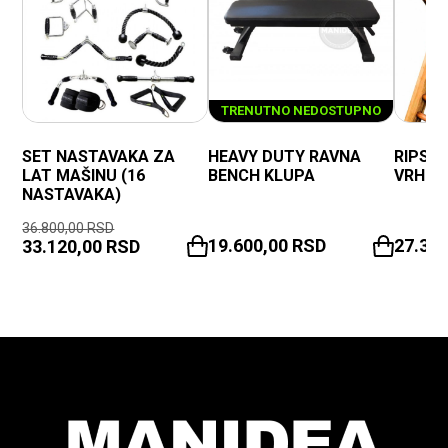
TRENUTNO NEDOSTUPNO
SET NASTAVAKA ZA
HEAVY DUTY RAVNA
RIPSTO
LAT MAŠINU (16
BENCH KLUPA
VRHO
NASTAVAKA)
36.800,00
RSD
19.600,00
RSD
27.37
33.120,00
RSD