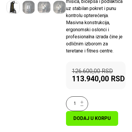
mišića, bicepsa i podlaktica
uz stabilan pokret i punu
kontrolu opterećenja.
Masivna konstrukcija,
ergonomski oslonci i
profesionalna izrada čine je
odličnim izborom za
teretane i fitnes centre.
126.600,00
RSD
113.940,00
RSD
DODAJ U KORPU