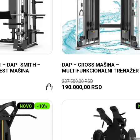
1 – DAP -SMITH –
DAP – CROSS MAŠINA –
HEST MAŠINA
MULTIFUNKCIONALNI TRENAŽER
237.500,00
RSD
190.000,00
RSD
TRENUTNO NEDOSTUPNO
NOVO
-10%