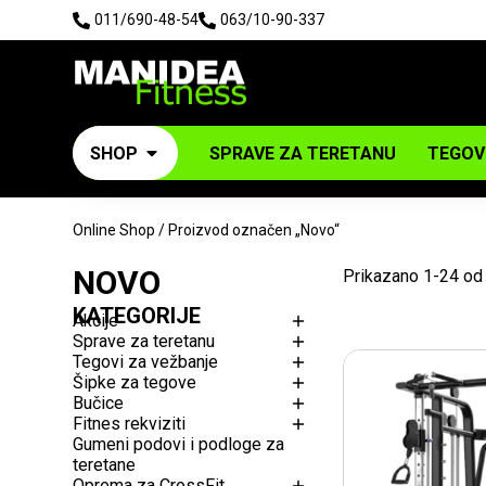
011/690-48-54
063/10-90-337
SHOP
SPRAVE ZA TERETANU
TEGOV
Online Shop
/ Proizvod označen „Novo“
NOVO
Prikazano 1-24 od
KATEGORIJE
Akcije
TRENUTNO NEDOSTUPNO
Sprave za teretanu
Tegovi za vežbanje
Šipke za tegove
Bučice
Fitnes rekviziti
Gumeni podovi i podloge za
teretane
Oprema za CrossFit