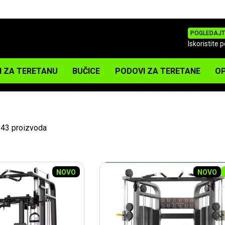
POGLEDAJT
Iskoristite 
I ZA TERETANU
BUČICE
PODOVI ZA TERETANE
OP
 43 proizvoda
NOVO
NOVO