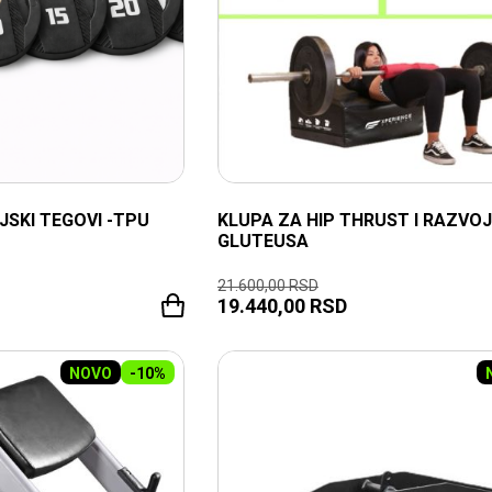
JSKI TEGOVI -TPU
KLUPA ZA HIP THRUST I RAZVOJ
GLUTEUSA
21.600,00
RSD
19.440,00
RSD
NOVO
-10%