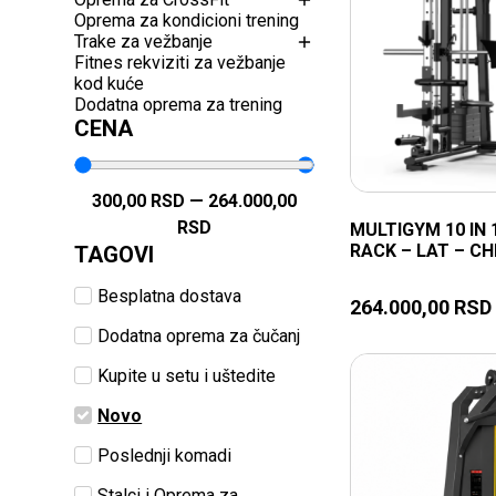
Oprema za kondicioni trening
Trake za vežbanje
Fitnes rekviziti za vežbanje
kod kuće
Dodatna oprema za trening
CENA
300,00
RSD
—
264.000,00
RSD
MULTIGYM 10 IN 
RACK – LAT – C
TAGOVI
Besplatna dostava
264.000,00
RSD
Dodatna oprema za čučanj
Kupite u setu i uštedite
Novo
Poslednji komadi
Stalci i Oprema za