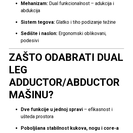
Mehanizam:
Dual funkcionalnost – adukcija i
abdukcija
Sistem tegova:
Glatko i tiho podizanje težine
Sedište i naslon:
Ergonomski oblikovani,
podesivi
ZAŠTO ODABRATI DUAL
LEG
ADDUCTOR/ABDUCTOR
MAŠINU?
Dve funkcije u jednoj spravi
– efikasnost i
ušteda prostora
Poboljšana stabilnost kukova, nogu i core-a