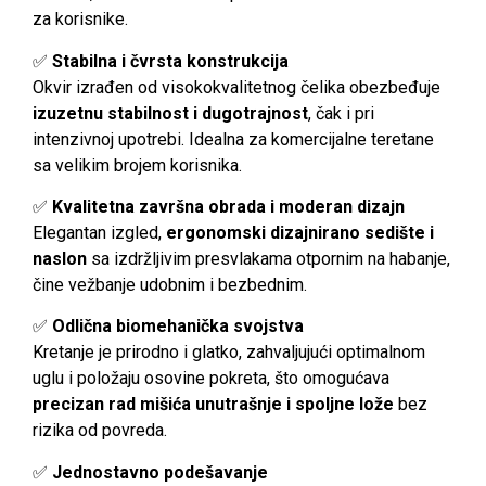
za korisnike.
✅
Stabilna i čvrsta konstrukcija
Okvir izrađen od visokokvalitetnog čelika obezbeđuje
izuzetnu stabilnost i dugotrajnost
, čak i pri
intenzivnoj upotrebi. Idealna za komercijalne teretane
sa velikim brojem korisnika.
✅
Kvalitetna završna obrada i moderan dizajn
Elegantan izgled,
ergonomski dizajnirano sedište i
naslon
sa izdržljivim presvlakama otpornim na habanje,
čine vežbanje udobnim i bezbednim.
✅
Odlična biomehanička svojstva
Kretanje je prirodno i glatko, zahvaljujući optimalnom
uglu i položaju osovine pokreta, što omogućava
precizan rad mišića unutrašnje i spoljne lože
bez
rizika od povreda.
✅
Jednostavno podešavanje