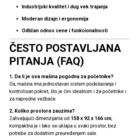
Industrijski kvalitet i dug vek trajanja
Moderan dizajn i ergonomija
Odličan odnos cene i funkcionalnosti
ČESTO POSTAVLJANA
PITANJA (FAQ)
1. Da li je ova mašina pogodna za početnike?
Da, mašina ima jednostavan sistem podešavanja i
kontrolisan pokret, što je čini idealnom i za početnike i
za napredne vežbače.
2. Koliko prostora zauzima?
Zahvaljujući dimenzijama od
158 x 92 x 166 cm
,
kompaktna je i lako se uklapa u svaki prostor, bez
potrebe za dodatnim preuređenjem sale.