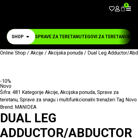
0
SHOP
SPRAVE ZA TERETANU
TEGOVI ZA TERETANU
BUČI
Online Shop
/
Akcije
/
Akcijska ponuda
/ Dual Leg Adductor/Abd
-10%
Novo
Šifra:
481
Kategorije
Akcije
,
Akcijska ponuda
,
Sprave za
teretanu
,
Sprave za snagu i multifunkcionalni trenažeri
Tag
Novo
Brend:
MANIDEA
DUAL LEG
ADDUCTOR/ABDUCTOR