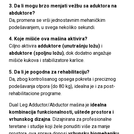
3. Da li mogu brzo menjati vežbu sa aduktora na
abduktore?
Da, promena se vrši jednostavnim mehaničkim
podešavanjem, u svega nekoliko sekundi.
4. Koje mišiće ova mašina aktivira?
Ciljno aktivira
adduktore (unutrašnju ložu)
i
abduktore (spoljnu ložu)
, dok dodatno angažuje
mišiće kukova i stabilizatore karlice.
5. Da li je pogodna za rehabilitaciju?
Da, zbog kontrolisanog opsega pokreta i preciznog
podešavanja otpora (do 80 kg), idealna je i za post-
rehabilitacione programe.
Dual Leg Adductor/Abductor mašina je
idealna
kombinacija funkcionalnosti, uštede prostora i
vrhunskog dizajna
. Dizajnirana za profesionalne
teretane i studije koji žele ponuditi više za manje
prostora, ova sprava donosi
vrhunsku biomehaniku,