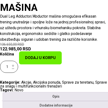
MAŠINA
Dual Leg Adductor/Abductor mašina omogućava efikasan
trening unutrašnje i spoljne lože na jednoj profesionalnoj spravi,
uz uštedu prostora i vrhunsku biomehaniku pokreta. Stabilna
konstrukcija, ergonomsko sedište i glatko podešavanje
obezbeđuju siguran i udoban trening za različite korisnike.
136.650,00
RSD
122.985,00
RSD
Količina
DODAJ U KORPU
Kategorije:
Akcije
,
Akcijska ponuda
,
Sprave za teretanu
,
Sprave
za snagu i multifunkcionalni trenažeri
Tagovi:
Novo
Opis
Dodatne informacije