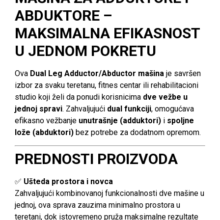
ABDUKTORE –
MAKSIMALNA EFIKASNOST
U JEDNOM POKRETU
Ova
Dual Leg Adductor/Abductor mašina
je savršen
izbor za svaku teretanu, fitnes centar ili rehabilitacioni
studio koji želi da ponudi korisnicima
dve vežbe u
jednoj spravi
. Zahvaljujući
dual funkciji
, omogućava
efikasno vežbanje
unutrašnje (adduktori)
i
spoljne
lože (abduktori)
bez potrebe za dodatnom opremom.
PREDNOSTI PROIZVODA
✅
Ušteda prostora i novca
Zahvaljujući kombinovanoj funkcionalnosti dve mašine u
jednoj, ova sprava zauzima minimalno prostora u
teretani, dok istovremeno pruža maksimalne rezultate