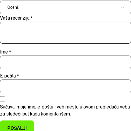
Vaša recenzija
*
Ime
*
E-pošta
*
Sačuvaj moje ime, e-poštu i veb mesto u ovom pregledaču veba
za sledeći put kada komentarišem.