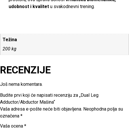
udobnost i kvalitet
u svakodnevni trening.
Težina
200 kg
RECENZIJE
Još nema komentara.
Budite prvi koji će napisati recenziju za „Dual Leg
Adductor/Abductor Mašina“
Vaša adresa e-pošte neće biti objavljena.
Neophodna polja su
označena
*
Vaša ocena
*