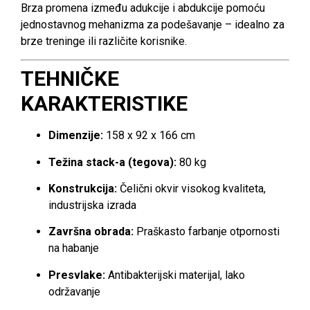
Brza promena između adukcije i abdukcije pomoću
jednostavnog mehanizma za podešavanje – idealno za
brze treninge ili različite korisnike.
TEHNIČKE
KARAKTERISTIKE
Dimenzije:
158 x 92 x 166 cm
Težina stack-a (tegova):
80 kg
Konstrukcija:
Čelični okvir visokog kvaliteta,
industrijska izrada
Završna obrada:
Praškasto farbanje otpornosti
na habanje
Presvlake:
Antibakterijski materijal, lako
održavanje