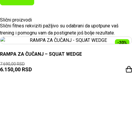
Slični proizvodi
Slični fitnes rekviziti pažljivo su odabrani da upotpune vaš
trening i pomognu vam da postignete još bolje rezultate.
-20%
RAMPA ZA ČUČANJ – SQUAT WEDGE
7.690,00
RSD
6.150,00
RSD