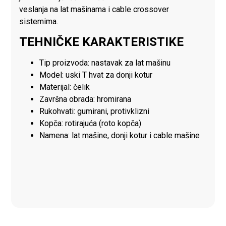
veslanja na lat mašinama i cable crossover
sistemima.
TEHNIČKE KARAKTERISTIKE
Tip proizvoda: nastavak za lat mašinu
Model: uski T hvat za donji kotur
Materijal: čelik
Završna obrada: hromirana
Rukohvati: gumirani, protivklizni
Kopča: rotirajuća (roto kopča)
Namena: lat mašine, donji kotur i cable mašine