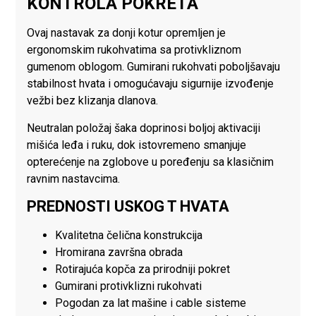
KONTROLA POKRETA
Ovaj nastavak za donji kotur opremljen je
ergonomskim rukohvatima sa protivkliznom
gumenom oblogom. Gumirani rukohvati poboljšavaju
stabilnost hvata i omogućavaju sigurnije izvođenje
vežbi bez klizanja dlanova.
Neutralan položaj šaka doprinosi boljoj aktivaciji
mišića leđa i ruku, dok istovremeno smanjuje
opterećenje na zglobove u poređenju sa klasičnim
ravnim nastavcima.
PREDNOSTI USKOG T HVATA
Kvalitetna čelična konstrukcija
Hromirana završna obrada
Rotirajuća kopča za prirodniji pokret
Gumirani protivklizni rukohvati
Pogodan za lat mašine i cable sisteme