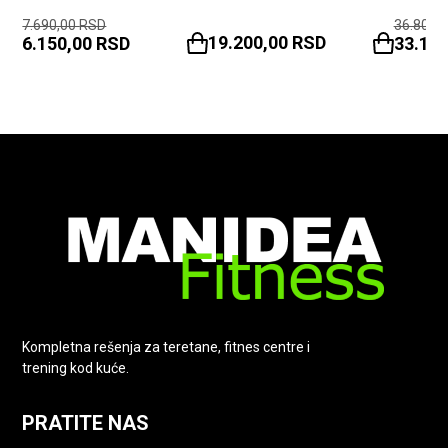
7.690,00
RSD
36.800,
19.200,00
RSD
6.150,00
RSD
33.12
Kompletna rešenja za teretane, fitnes centre i
trening kod kuće.
PRATITE NAS