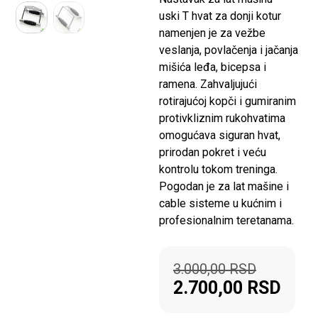
uski T hvat za donji kotur
namenjen je za vežbe
veslanja, povlačenja i jačanja
mišića leđa, bicepsa i
ramena. Zahvaljujući
rotirajućoj kopči i gumiranim
protivkliznim rukohvatima
omogućava siguran hvat,
prirodan pokret i veću
kontrolu tokom treninga.
Pogodan je za lat mašine i
cable sisteme u kućnim i
profesionalnim teretanama.
3.000,00
RSD
2.700,00
RSD