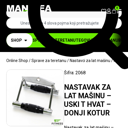
0
SHOP
SPRAVE ZA TERETANU
TEGOVI ZA TERETANU
BUČI
Online Shop
/
Sprave za teretanu
/
Nastavci za lat mašinu
/ NASTAV
Šifra:
2068
-10%
NASTAVAK ZA
LAT MAŠINU –
USKI T HVAT –
DONJI KOTUR
Nastavak za lat mašinu –