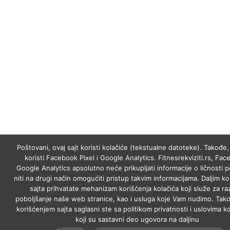
Poštovani, ovaj sajt koristi kolačiće (tekstualne datoteke). Takođe, 
koristi Facebook Pixel i Google Analytics. Fitnesrekviziti.rs, Fac
Google Analytics apsolutno neće prikupljati informacije o ličnosti p
niti na drugi način omogućiti pristup takvim informacijama. Daljim k
sajta prihvatate mehanizam korišćenja kolačića koji služe za raz
poboljšanje naše web stranice, kao i usluga koje Vam nudimo. Tako
korišćenjem sajta saglasni ste sa politikom privatnosti i uslovima ko
koji su sastavni deo ugovora na daljinu