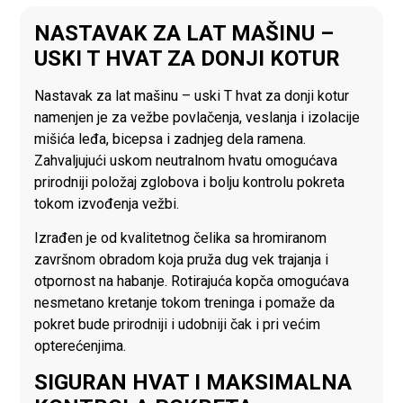
NASTAVAK ZA LAT MAŠINU –
USKI T HVAT ZA DONJI KOTUR
Nastavak za lat mašinu – uski T hvat za donji kotur
namenjen je za vežbe povlačenja, veslanja i izolacije
mišića leđa, bicepsa i zadnjeg dela ramena.
Zahvaljujući uskom neutralnom hvatu omogućava
prirodniji položaj zglobova i bolju kontrolu pokreta
tokom izvođenja vežbi.
Izrađen je od kvalitetnog čelika sa hromiranom
završnom obradom koja pruža dug vek trajanja i
otpornost na habanje. Rotirajuća kopča omogućava
nesmetano kretanje tokom treninga i pomaže da
pokret bude prirodniji i udobniji čak i pri većim
opterećenjima.
SIGURAN HVAT I MAKSIMALNA