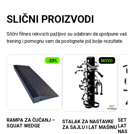
SLIČNI PROIZVODI
Slični fitnes rekviziti pažljivo su odabrani da upotpune vaš
trening i pomognu vam da postignete još bolje rezultate.
-20%
NOVO
RAMPA ZA ČUČANJ –
SET N
STALAK ZA NASTAVKE
SQUAT WEDGE
LAT MA
ZA SAJLU I LAT MAŠINU
NASTA