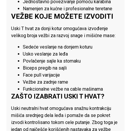
Jednostavno povezivanje pomoću karabina
Namenjen za kućne i profesionalne teretane
VEŽBE KOJE MOŽETE IZVODITI
Uski T hvat za donji kotur omogućava izvođenje
velikog broja vežbi za razvoj snage i mišićne mase:
Sedeće veslanje na donjem koturu
Usko veslanje za leđa
Povlačenje sajle ka stomaku
Biceps pregib na sajli
Face pull varijacije
Vežbe za zadnje rame
Funkcionalne vežbe na cable mašinama
ZAŠTO IZABRATI USKI T HVAT?
Uski neutralni hvat omogućava snažnu kontrakciju
mišića srednjeg dela leđa i pomaže da se pokret
izvodi kontrolisano tokom cele putanje. Zbog toga je
jedan od najčešće korišćenih nastavaka za vežbe