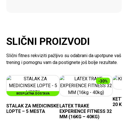
SLIČNI PROIZVODI
Slični fitnes rekviziti pažljivo su odabrani da upotpune vaš
trening i pomognu vam da postignete još bolje rezultate.
-30%
BESPLATNA DOSTAVA
KETTL
20 KG
STALAK ZA MEDICINSKE
LATEX TRAKE
LOPTE – 5 MESTA
EXPERIENCE FITNESS 32
MM (16KG – 40KG)