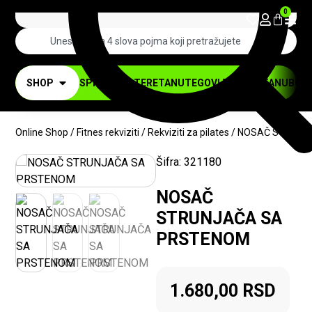
0
SHOP
SPRAVE ZA TERETANU
TEGOVI ZA TERETANU
BUČI
Online Shop
/
Fitnes rekviziti
/
Rekviziti za pilates
/ NOSAČ STRUNJ
Šifra:
321180
NOSAČ
STRUNJAČA SA
PRSTENOM
1.680,00
RSD