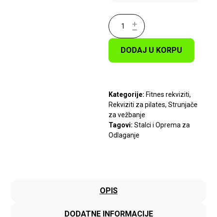
DODAJ U KORPU
Kategorije:
Fitnes rekviziti
,
Rekviziti za pilates
,
Strunjače
za vežbanje
Tagovi:
Stalci i Oprema za
Odlaganje
OPIS
DODATNE INFORMACIJE