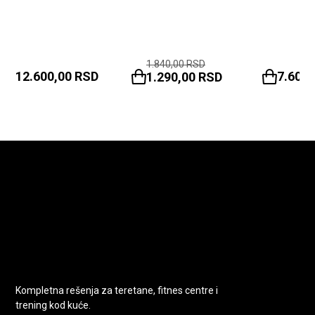
1.840,00
RSD
12.600,00
RSD
7.600
1.290,00
RSD
Kompletna rešenja za teretane, fitnes centre i
trening kod kuće.