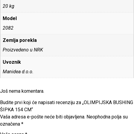
20 kg
Model
2082
Zemlja porekla
Proizvedeno u NRK
Uvoznik
Manidea d.o.o.
Još nema komentara.
Budite prvi koji će napisati recenziju za „OLIMPIJSKA BUSHING
ŠIPKA 154 CM“
Vaša adresa e-pošte neće biti objavljena.
Neophodna polja su
označena
*