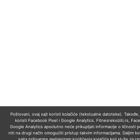
Poštovani, ovaj sajt koristi kolačiće (tekstualne datoteke). Takođe, 
koristi Facebook Pixel i Google Analytics. Fitnesrekviziti.rs, Fac
Google Analytics apsolutno neće prikupljati informacije o ličnosti p
niti na drugi način omogućiti pristup takvim informacijama. Daljim k
sajta prihvatate mehanizam korišćenja kolačića koji služe za raz