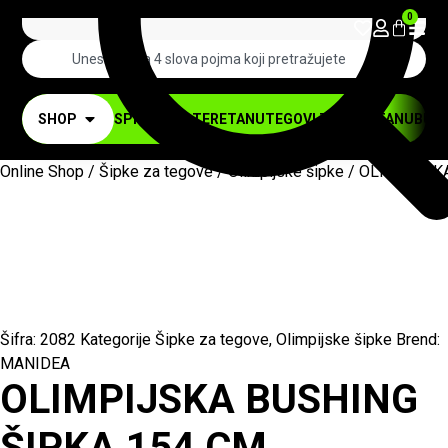
0
SHOP
SPRAVE ZA TERETANU
TEGOVI ZA TERETANU
BUČI
Online Shop
/
Šipke za tegove
/
Olimpijske šipke
/ OLIMPIJSK
Šifra:
2082
Kategorije
Šipke za tegove
,
Olimpijske šipke
Brend:
MANIDEA
OLIMPIJSKA BUSHING
ŠIPKA 154 CM