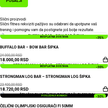
Slični proizvodi
Slični fitnes rekviziti pažljivo su odabrani da upotpune vaš
trening i pomognu vam da postignete još bolje rezultate.
BESPLATNA DOSTAVA
POSLEDNJI KOMADI
-25%
BUFFALO BAR – BOW BAR ŠIPKA
24.000,00
RSD
18.000,00
RSD
BESPLATNA DOSTAVA
POSLEDNJI KOMADI
-20%
STRONGMAN LOG BAR – STRONGMAN LOG ŠIPKA
23.400,00
RSD
18.720,00
RSD
POSLEDNJI KOMADI
-30%
ČELIČNI OLIMPIJSKI OSIGURAČI FI 50MM