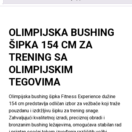
OLIMPIJSKA BUSHING
ŠIPKA 154 CM ZA
TRENING SA
OLIMPIJSKIM
TEGOVIMA
Olimpijska bushing šipka Fitness Experience dužine
154 cm predstavlja odličan izbor za vežbače koji traže
pouzdanu i izdržljivu šipku za trening snage.
Zahvaljujući kvalitetnoj izradi, preciznoj obradi i
bronzanim bushing ležajevima, omogućava stabilan rad
i prijatan osećaj tokom izvođenja različitih vežbi.