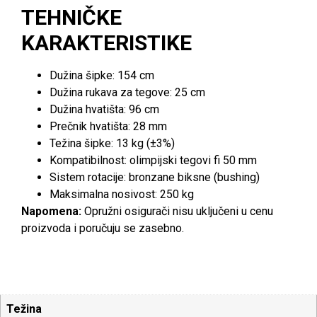
TEHNIČKE
KARAKTERISTIKE
Dužina šipke: 154 cm
Dužina rukava za tegove: 25 cm
Dužina hvatišta: 96 cm
Prečnik hvatišta: 28 mm
Težina šipke: 13 kg (±3%)
Kompatibilnost: olimpijski tegovi fi 50 mm
Sistem rotacije: bronzane biksne (bushing)
Maksimalna nosivost: 250 kg
Napomena:
Opružni osigurači nisu uključeni u cenu
proizvoda i poručuju se zasebno.
Težina