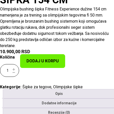
Olimpijska bushing šipka Fitness Experience dužine 154 cm
namenjena je za trening sa olimpijskim tegovima fi 50 mm.
Opremljena je bronzanim bushing sistemom koji omogućava
glatku rotaciju rukava, dok profesionalni seger sistem
obezbeđuje dodatnu sigurnost tokom vežbanja. Sa nosivošću
do 250 kg predstavlja odličan izbor za kućne i komercijalne
teretane.
10.900,00
RSD
Količina
DODAJ U KORPU
Kategorije:
Šipke za tegove
,
Olimpijske šipke
Opis
Dodatne informacije
Recenzije (0)