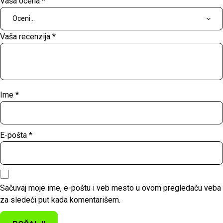
Vaša ocena
*
Vaša recenzija
*
Ime
*
E-pošta
*
Sačuvaj moje ime, e-poštu i veb mesto u ovom pregledaču veba
za sledeći put kada komentarišem.