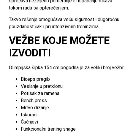
sprečava neželjeno pomeranje ili ispadanje rukava
tokom rada sa opterećenjem.
Takvo rešenje omogućava veću sigurnost i dugoročnu
pouzdanost čak i pri intenzivnim treninzima.
VEŽBE KOJE MOŽETE
IZVODITI
Olimpijska šipka 154 cm pogodna je za veliki broj vežbi:
Biceps pregib
Veslanje u pretklonu
Potisak za ramena
Bench press
Mrtvo dizanje
Iskoraci
Čučnjevi
Funkcionalni trening snage