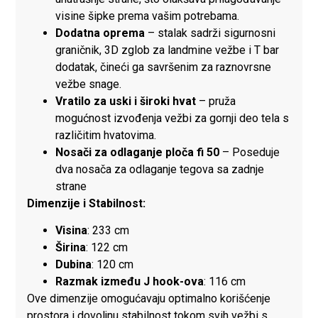
visine šipke prema vašim potrebama.
Dodatna oprema
– stalak sadrži sigurnosni
graničnik, 3D zglob za landmine vežbe i T bar
dodatak, čineći ga savršenim za raznovrsne
vežbe snage.
Vratilo za uski i široki hvat
– pruža
mogućnost izvođenja vežbi za gornji deo tela s
različitim hvatovima.
Nosači za odlaganje ploča fi 50
– Poseduje
dva nosača za odlaganje tegova sa zadnje
strane
Dimenzije i Stabilnost:
Visina
: 233 cm
Širina
: 122 cm
Dubina
: 120 cm
Razmak između J hook-ova
: 116 cm
Ove dimenzije omogućavaju optimalno korišćenje
prostora i dovoljnu stabilnost tokom svih vežbi s