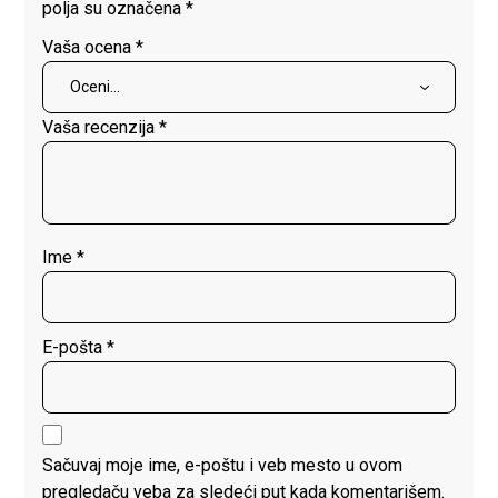
polja su označena
*
Vaša ocena
*
Vaša recenzija
*
Ime
*
E-pošta
*
Sačuvaj moje ime, e-poštu i veb mesto u ovom
pregledaču veba za sledeći put kada komentarišem.