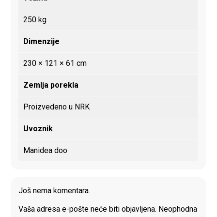
250 kg
Dimenzije
230 × 121 × 61 cm
Zemlja porekla
Proizvedeno u NRK
Uvoznik
Manidea doo
Još nema komentara.
Vaša adresa e-pošte neće biti objavljena.
Neophodna