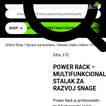
0
SHOP
SPRAVE ZA TERETANU
TEGOVI ZA TERETANU
BUČI
Online Shop
/
Sprave za teretanu
/
Kavezi, stalci i rekovi
/ POWER R
POSLEDNJI KOMADI
Šifra:
372
-10%
POWER RACK –
MULTIFUNKCIONAL
STALAK ZA
RAZVOJ SNAGE
Power Rack je profesionalni