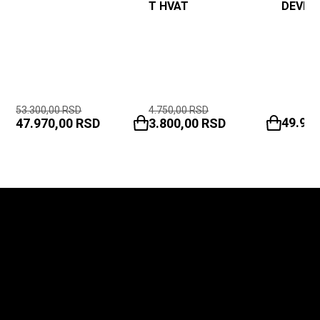
T HVAT
DEVEL
53.300,00
RSD
4.750,00
RSD
49.90
47.970,00
RSD
3.800,00
RSD