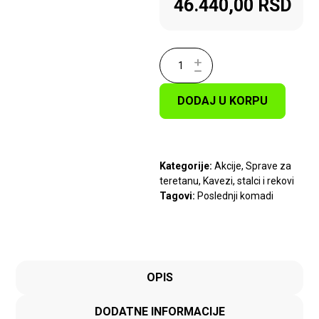
46.440,00
RSD
DODAJ U KORPU
Kategorije:
Akcije
,
Sprave za
teretanu
,
Kavezi, stalci i rekovi
Tagovi:
Poslednji komadi
OPIS
DODATNE INFORMACIJE