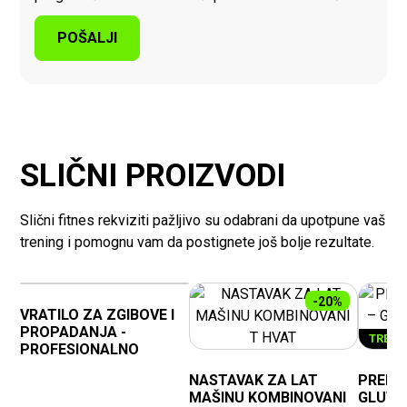
SLIČNI PROIZVODI
Slični fitnes rekviziti pažljivo su odabrani da upotpune vaš
trening i pomognu vam da postignete još bolje rezultate.
NOVO
-10%
-20%
VRATILO ZA ZGIBOVE I
PROPADANJA -
TREN
PROFESIONALNO
NASTAVAK ZA LAT
PREMI
MAŠINU KOMBINOVANI
GLUTE