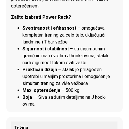
opterećenjem.
Zašto Izabrati Power Rack?
Svestranost i efikasnost
– omogućava
kompletan trening za celo telo, uključujući
landmine i T bar vežbe.
Sigurnost i stabilnost
– sa sigurnosnim
graničnicima i čvrstim J hook-ovima, stalak
nudi sigurnost tokom svih vežbi.
Praktičan dizajn
– stalak je prilagođen
upotrebi u manjim prostorima i omogućen je
simultan trening za više vežbača.
Max. opterećenje
– 500 kg
Boja
– Siva sa žutim detaljima na J hook-
ovima
Težina