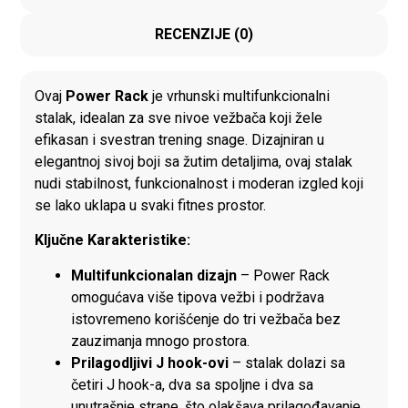
RECENZIJE (0)
Ovaj
Power Rack
je vrhunski multifunkcionalni
stalak, idealan za sve nivoe vežbača koji žele
efikasan i svestran trening snage. Dizajniran u
elegantnoj sivoj boji sa žutim detaljima, ovaj stalak
nudi stabilnost, funkcionalnost i moderan izgled koji
se lako uklapa u svaki fitnes prostor.
Ključne Karakteristike:
Multifunkcionalan dizajn
– Power Rack
omogućava više tipova vežbi i podržava
istovremeno korišćenje do tri vežbača bez
zauzimanja mnogo prostora.
Prilagodljivi J hook-ovi
– stalak dolazi sa
četiri J hook-a, dva sa spoljne i dva sa
unutrašnje strane, što olakšava prilagođavanje