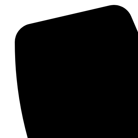
Skočite
na
sadržaj