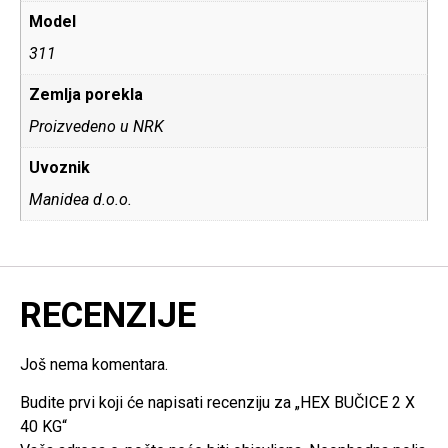
Model
311
Zemlja porekla
Proizvedeno u NRK
Uvoznik
Manidea d.o.o.
RECENZIJE
Još nema komentara.
Budite prvi koji će napisati recenziju za „HEX BUČICE 2 X
40 KG“