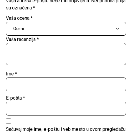
Vaša adresa e-pošte neće biti objavljena.
Neophodna polja
su označena
*
Vaša ocena
*
Vaša recenzija
*
Ime
*
E-pošta
*
Sačuvaj moje ime, e-poštu i veb mesto u ovom pregledaču