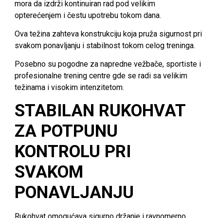
mora da izdrži kontinuiran rad pod velikim
opterećenjem i čestu upotrebu tokom dana.
Ova težina zahteva konstrukciju koja pruža sigurnost pri
svakom ponavljanju i stabilnost tokom celog treninga.
Posebno su pogodne za napredne vežbače, sportiste i
profesionalne trening centre gde se radi sa velikim
težinama i visokim intenzitetom.
STABILAN RUKOHVAT
ZA POTPUNU
KONTROLU PRI
SVAKOM
PONAVLJANJU
Rukohvat omogućava sigurno držanje i ravnomerno