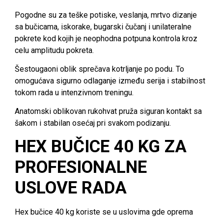
Pogodne su za teške potiske, veslanja, mrtvo dizanje
sa bučicama, iskorake, bugarski čučanj i unilateralne
pokrete kod kojih je neophodna potpuna kontrola kroz
celu amplitudu pokreta.
Šestougaoni oblik sprečava kotrljanje po podu. To
omogućava sigurno odlaganje između serija i stabilnost
tokom rada u intenzivnom treningu.
Anatomski oblikovan rukohvat pruža siguran kontakt sa
šakom i stabilan osećaj pri svakom podizanju.
HEX BUČICE 40 KG ZA
PROFESIONALNE
USLOVE RADA
Hex bučice 40 kg koriste se u uslovima gde oprema