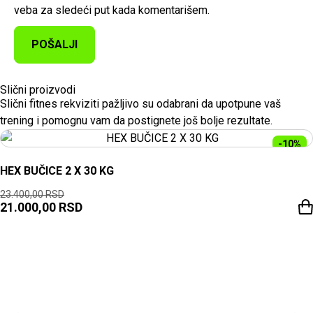
veba za sledeći put kada komentarišem.
Slični proizvodi
Slični fitnes rekviziti pažljivo su odabrani da upotpune vaš
trening i pomognu vam da postignete još bolje rezultate.
-10%
HEX BUČICE 2 X 30 KG
23.400,00
RSD
21.000,00
RSD