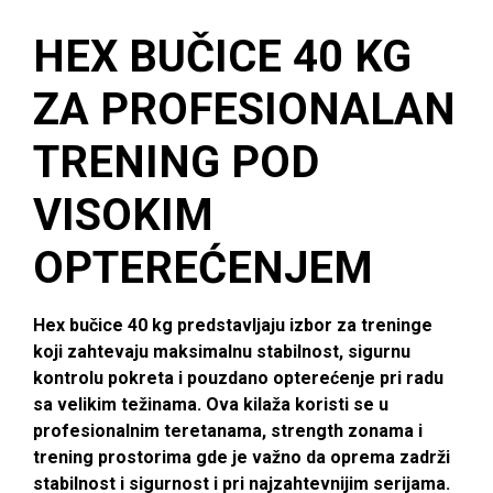
HEX BUČICE 40 KG
ZA PROFESIONALAN
TRENING POD
VISOKIM
OPTEREĆENJEM
Hex bučice 40 kg predstavljaju izbor za treninge
koji zahtevaju maksimalnu stabilnost, sigurnu
kontrolu pokreta i pouzdano opterećenje pri radu
sa velikim težinama. Ova kilaža koristi se u
profesionalnim teretanama, strength zonama i
trening prostorima gde je važno da oprema zadrži
stabilnost i sigurnost i pri najzahtevnijim serijama.