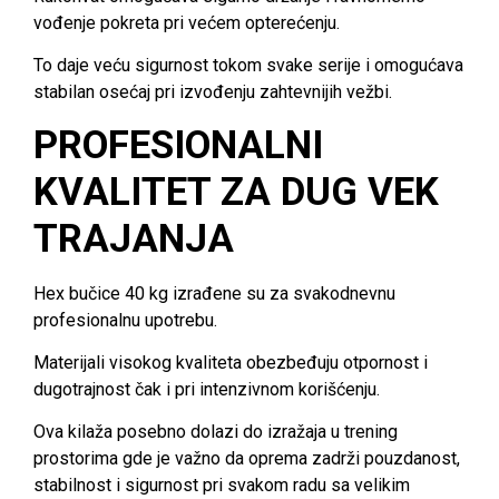
vođenje pokreta pri većem opterećenju.
To daje veću sigurnost tokom svake serije i omogućava
stabilan osećaj pri izvođenju zahtevnijih vežbi.
PROFESIONALNI
KVALITET ZA DUG VEK
TRAJANJA
Hex bučice 40 kg izrađene su za svakodnevnu
profesionalnu upotrebu.
Materijali visokog kvaliteta obezbeđuju otpornost i
dugotrajnost čak i pri intenzivnom korišćenju.
Ova kilaža posebno dolazi do izražaja u trening
prostorima gde je važno da oprema zadrži pouzdanost,
stabilnost i sigurnost pri svakom radu sa velikim