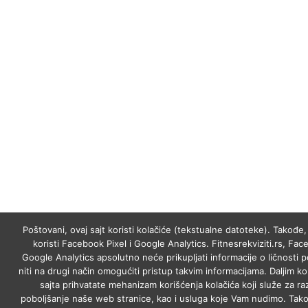
Poštovani, ovaj sajt koristi kolačiće (tekstualne datoteke). Takođe, 
koristi Facebook Pixel i Google Analytics. Fitnesrekviziti.rs, Fac
Google Analytics apsolutno neće prikupljati informacije o ličnosti p
niti na drugi način omogućiti pristup takvim informacijama. Daljim k
sajta prihvatate mehanizam korišćenja kolačića koji služe za raz
poboljšanje naše web stranice, kao i usluga koje Vam nudimo. Tako