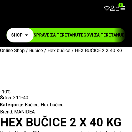
0
SHOP
SPRAVE ZA TERETANU
TEGOVI ZA TERETANU
BUČI
Online Shop
/
Bučice
/
Hex bučice
/ HEX BUČICE 2 X 40 KG
-10%
Šifra:
311-40
Kategorije
Bučice
,
Hex bučice
Brend:
MANIDEA
HEX BUČICE 2 X 40 KG