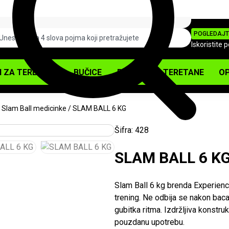
POGLEDAJT
Iskoristite 
I ZA TERETANU
BUČICE
PODOVI ZA TERETANE
OP
/
Slam Ball medicinke
/ SLAM BALL 6 KG
Šifra:
428
SLAM BALL 6 K
Slam Ball 6 kg brenda Experience
trening. Ne odbija se nakon baca
gubitka ritma. Izdržljiva konstru
pouzdanu upotrebu.