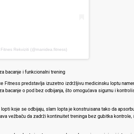
Fitnes Rekviziti (@manidea.fitness)
a bacanje i funkcionalni trening
e Fitness predstavlja izuzetno izdržljivu medicinsku loptu namen
je za bacanje o pod bez odbijanja, što omogućava sigurnu i kontro
 lopti koje se odbijaju, slam lopta je konstruisana tako da apsor
ava vežbaču da zadrži kontinuitet treninga bez gubitka kontrole,