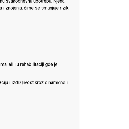
zivnu svakodnevnu upotrebu. Njena
 i znojenja, čime se smanjuje rizik
, ali i u rehabilitaciji gde je
iju i izdržljivost kroz dinamične i