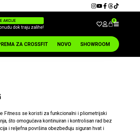
E AKCIJE
0
ponudu dok traju zalihe!
REMA ZA CROSSFIT
NOVO
SHOWROOM
G
 Fitness se koristi za funkcionalni i pliometrijski
nja, što omogućava kontinuiran i kontrolisan rad bez
kcija i reljefna površina obezbeđuju siguran hvat i