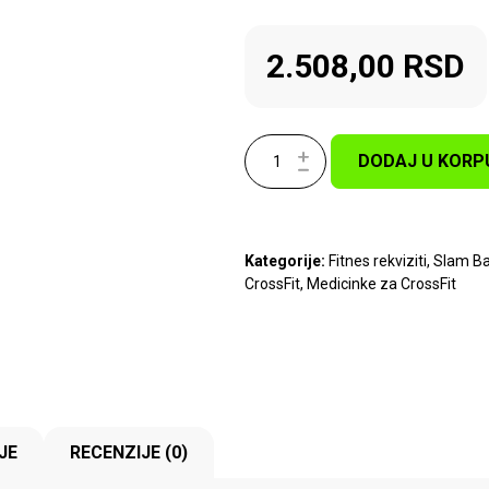
2.508,00
RSD
DODAJ U KORP
Kategorije:
Fitnes rekviziti
,
Slam Ba
CrossFit
,
Medicinke za CrossFit
JE
RECENZIJE (0)