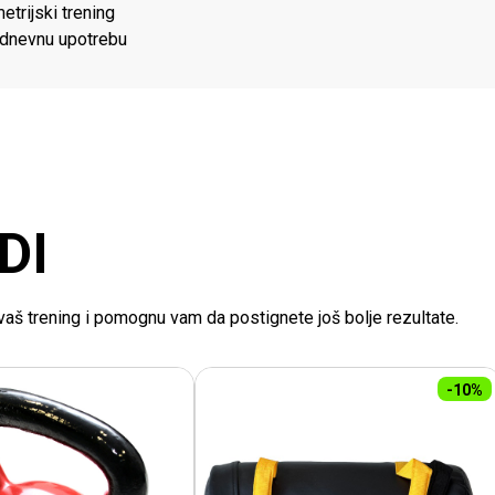
etrijski trening
odnevnu upotrebu
DI
e vaš trening i pomognu vam da postignete još bolje rezultate.
-10%