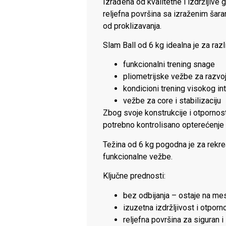
Izrađena od kvalitetne i izdržljive
reljefna površina sa izraženim šara
od proklizavanja.
Slam Ball od 6 kg idealna je za razl
funkcionalni trening snage
pliometrijske vežbe za razvo
kondicioni trening visokog in
vežbe za core i stabilizaciju
Zbog svoje konstrukcije i otpornosti
potrebno kontrolisano opterećenje 
Težina od 6 kg pogodna je za rekrea
funkcionalne vežbe.
Ključne prednosti:
bez odbijanja – ostaje na me
izuzetna izdržljivost i otporn
reljefna površina za siguran i