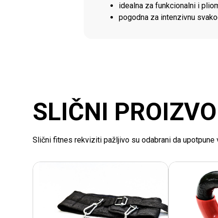
idealna za funkcionalni i pliom
pogodna za intenzivnu svak
SLIČNI PROIZVO
Slični fitnes rekviziti pažljivo su odabrani da upotpun