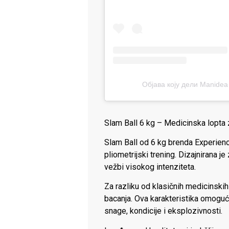
Објава коју дели Manidea 
Slam Ball 6 kg – Medicinska lopta z
Slam Ball od 6 kg brenda Experienc
pliometrijski trening. Dizajnirana 
vežbi visokog intenziteta.
Za razliku od klasičnih medicinskih
bacanja. Ova karakteristika omoguć
snage, kondicije i eksplozivnosti.