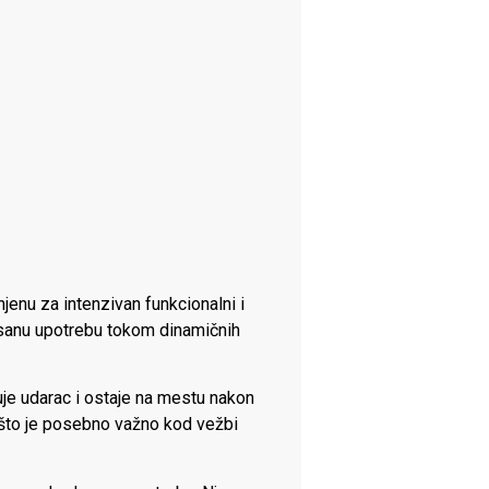
jenu za intenzivan funkcionalni i
lisanu upotrebu tokom dinamičnih
buje udarac i ostaje na mestu nakon
 što je posebno važno kod vežbi