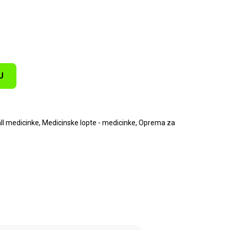
U
ll medicinke
,
Medicinske lopte - medicinke
,
Oprema za