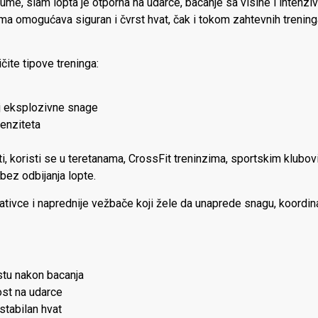
 gume, slam lopta je otporna na udarce, bacanje sa visine i inten
ma omogućava siguran i čvrst hvat, čak i tokom zahtevnih treninga
ičite tipove treninga:
j eksplozivne snage
tenziteta
, koristi se u teretanama, CrossFit treninzima, sportskim klubovima
bez odbijanja lopte.
tivce i naprednije vežbače koji žele da unaprede snagu, koordinac
stu nakon bacanja
ost na udarce
 stabilan hvat