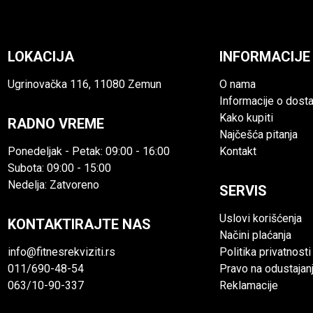
LOKACIJA
INFORMACIJE
Ugrinovačka 116, 11080 Zemun
O nama
Informacije o dosta
Kako kupiti
RADNO VREME
Najčešća pitanja
Ponedeljak - Petak: 09:00 - 16:00
Kontakt
Subota: 09:00 - 15:00
Nedelja: Zatvoreno
SERVIS
Uslovi korišćenja
KONTAKTIRAJTE NAS
Načini plaćanja
info@fitnesrekviziti.rs
Politika privatnosti
011/690-48-54
Pravo na odustajan
063/10-90-337
Reklamacije