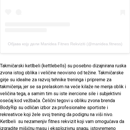
Објава коју дели Manidea Fitnes Rekviziti (@manidea.fitness)
Takmičarski ketlbeli (kettlebells) su posebno dizajnirana ruska
zvona istog oblika i veličine neovisno od težine. Takmičarske
girje su idealne za razvoj tehnike treninga i pripreme za
takmičenja, jer se sa prelaskom na veće kilaže ne menja oblik i
veličina tega, a samim tim su iste inercione sile i subjektivni
osećaj kod vežbača. Čelični tegovi u obliku zvona brenda
BodyRip su odličan izbor za profesionalne sportiste i
rekreativce koji žele svoj trening da podignu na viši nivo.
Ketlbeli su nezamenjiv fitnes rekvizit koji vam omogućava da
izgradite mišićnu masu i eksplozivnu snagu, istovremeno