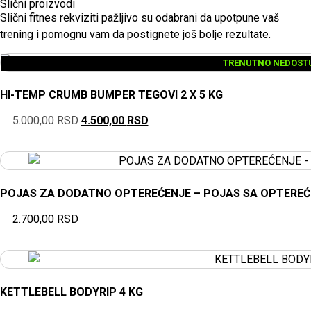
Slični proizvodi
Slični fitnes rekviziti pažljivo su odabrani da upotpune vaš
trening i pomognu vam da postignete još bolje rezultate.
TRENUTNO NEDOST
HI-TEMP CRUMB BUMPER TEGOVI 2 X 5 KG
5.000,00
RSD
4.500,00
RSD
POJAS ZA DODATNO OPTEREĆENJE – POJAS SA OPTERE
2.700,00
RSD
KETTLEBELL BODYRIP 4 KG