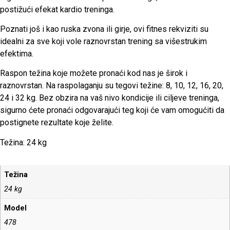
postižući efekat kardio treninga.
Poznati još i kao ruska zvona ili girje, ovi fitnes rekviziti su
idealni za sve koji vole raznovrstan trening sa višestrukim
efektima.
Raspon težina koje možete pronaći kod nas je širok i
raznovrstan. Na raspolaganju su tegovi težine: 8, 10, 12, 16, 20,
24 i 32 kg. Bez obzira na vaš nivo kondicije ili ciljeve treninga,
sigurno ćete pronaći odgovarajući teg koji će vam omogućiti da
postignete rezultate koje želite.
Težina: 24 kg
Težina
24 kg
Model
478