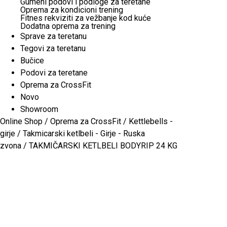
Gumeni podovi i podloge za teretane
Oprema za kondicioni trening
Fitnes rekviziti za vežbanje kod kuće
Dodatna oprema za trening
Sprave za teretanu
Tegovi za teretanu
Bučice
Podovi za teretane
Oprema za CrossFit
Novo
Showroom
Online Shop
/
Oprema za CrossFit
/
Kettlebells -
girje
/
Takmicarski ketlbeli - Girje - Ruska
zvona
/ TAKMIČARSKI KETLBELI BODYRIP 24 KG