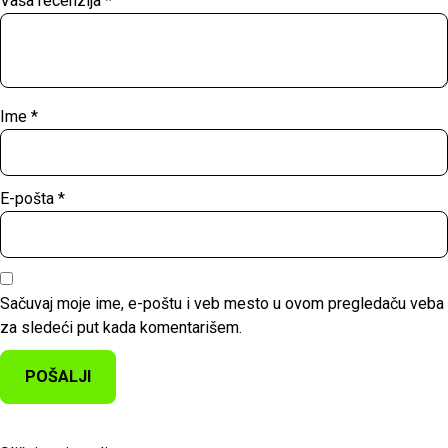
Vaša recenzija
*
Ime
*
E-pošta
*
Sačuvaj moje ime, e-poštu i veb mesto u ovom pregledaču veba
za sledeći put kada komentarišem.