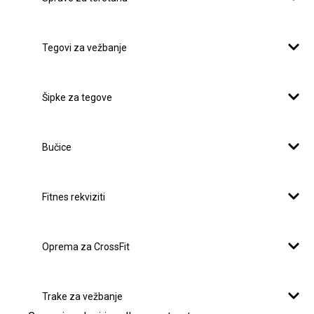
Tegovi za vežbanje
Šipke za tegove
Bučice
Fitnes rekviziti
Oprema za CrossFit
Trake za vežbanje