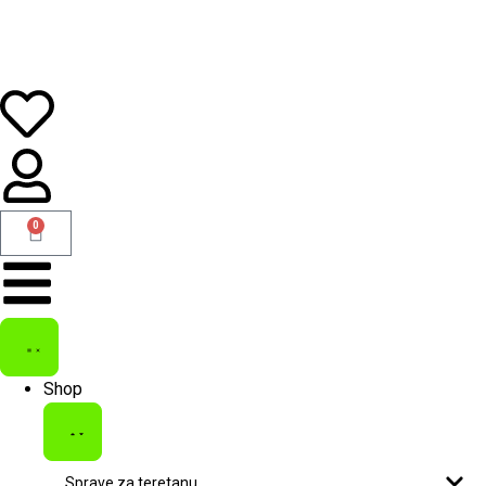
0
Shop
Sprave za teretanu