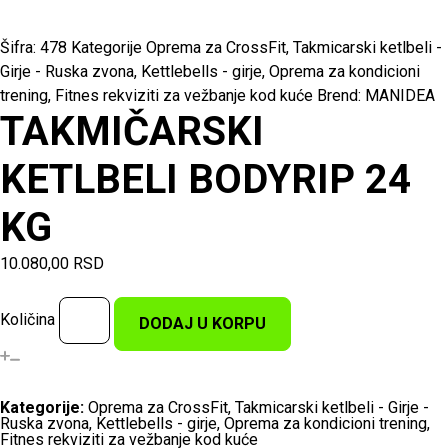
Šifra:
478
Kategorije
Oprema za CrossFit
,
Takmicarski ketlbeli -
Girje - Ruska zvona
,
Kettlebells - girje
,
Oprema za kondicioni
trening
,
Fitnes rekviziti za vežbanje kod kuće
Brend:
MANIDEA
TAKMIČARSKI
KETLBELI BODYRIP 24
KG
10.080,00
RSD
Količina
DODAJ U KORPU
Kategorije:
Oprema za CrossFit
,
Takmicarski ketlbeli - Girje -
Ruska zvona
,
Kettlebells - girje
,
Oprema za kondicioni trening
,
Fitnes rekviziti za vežbanje kod kuće