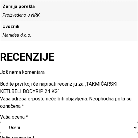
Zemlja porekla
Proizvedeno u NRK
Uvoznik
Manidea d.o.o.
RECENZIJE
Još nema komentara.
Budite prvi koji će napisati recenziju za „TAKMIČARSKI
KETLBELI BODYRIP 24 KG“
Vaša adresa e-pošte neće biti objavljena.
Neophodna polja su
označena
*
Vaša ocena
*