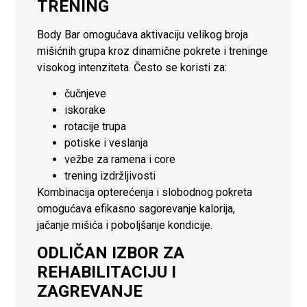
TRENING
Body Bar omogućava aktivaciju velikog broja
mišićnih grupa kroz dinamične pokrete i treninge
visokog intenziteta. Često se koristi za:
čučnjeve
iskorake
rotacije trupa
potiske i veslanja
vežbe za ramena i core
trening izdržljivosti
Kombinacija opterećenja i slobodnog pokreta
omogućava efikasno sagorevanje kalorija,
jačanje mišića i poboljšanje kondicije.
ODLIČAN IZBOR ZA
REHABILITACIJU I
ZAGREVANJE