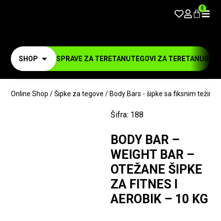
0
SHOP
SPRAVE ZA TERETANU
TEGOVI ZA TERETANU
BUČI
Online Shop
/
Šipke za tegove
/
Body Bars - šipke sa fiksnim težina
Šifra:
188
BODY BAR –
WEIGHT BAR –
OTEŽANE ŠIPKE
ZA FITNES I
AEROBIK – 10 KG