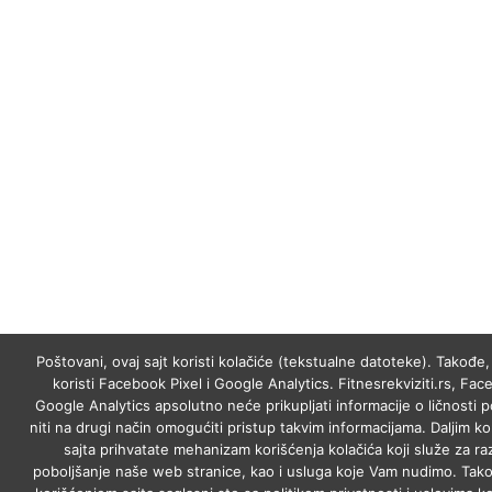
Poštovani, ovaj sajt koristi kolačiće (tekstualne datoteke). Takođe, 
koristi Facebook Pixel i Google Analytics. Fitnesrekviziti.rs, Fac
Google Analytics apsolutno neće prikupljati informacije o ličnosti p
niti na drugi način omogućiti pristup takvim informacijama. Daljim k
sajta prihvatate mehanizam korišćenja kolačića koji služe za raz
poboljšanje naše web stranice, kao i usluga koje Vam nudimo. Tako