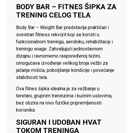
BODY BAR – FITNES ŠIPKA ZA
TRENING CELOG TELA
Body Bar – Weight Bar predstavlja praktičan i
svestran fitness rekvizit koji se koristi u
funkcionalnom treningu, aerobiku, rehabilitaciji i
treningu snage. Zahvaljujući jednostavnom
dizajnu i ravnomerno raspoređenoj težini,
omogućava izvođenje velikog broja vežbi za
jačanje mišića, poboljšanje kondicije i povećanje
stabilnosti tela.
Ova fitnes šipka idealna je za vežbanje u
teretani, grupnim treninzima i kućnim uslovima,
bez obzira na nivo fizičke pripremljenosti
korisnika.
SIGURAN I UDOBAN HVAT
TOKOM TRENINGA