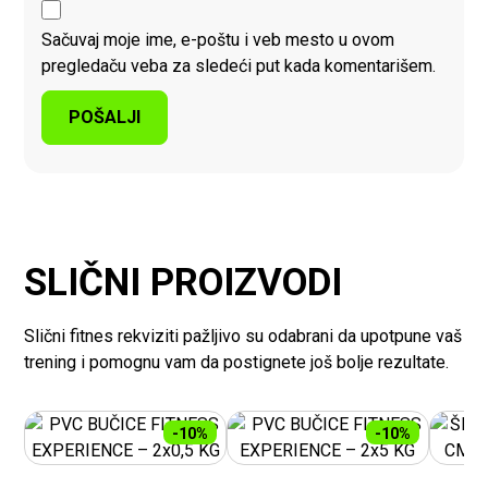
Sačuvaj moje ime, e-poštu i veb mesto u ovom
pregledaču veba za sledeći put kada komentarišem.
SLIČNI PROIZVODI
Slični fitnes rekviziti pažljivo su odabrani da upotpune vaš
trening i pomognu vam da postignete još bolje rezultate.
-10%
-10%