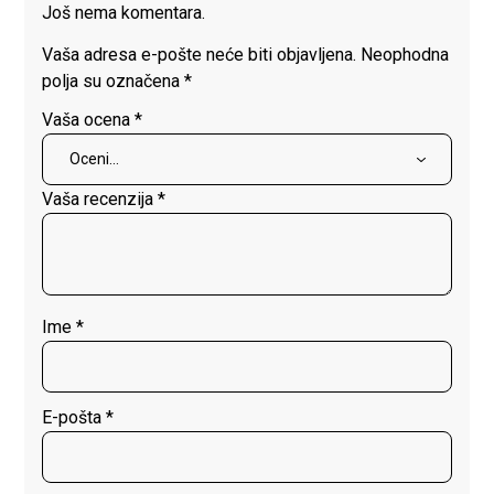
Još nema komentara.
Vaša adresa e-pošte neće biti objavljena.
Neophodna
polja su označena
*
Vaša ocena
*
Vaša recenzija
*
Ime
*
E-pošta
*