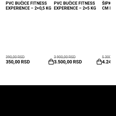
PVC BUČICE FITNESS
PVC BUČICE FITNESS
ŠIPKA 
EXPERIENCE – 2×0,5 KG
EXPERIENCE – 2×5 KG
CM FI3
390,00
RSD
3.900,00
RSD
5.300,0
350,00
RSD
3.500,00
RSD
4.240