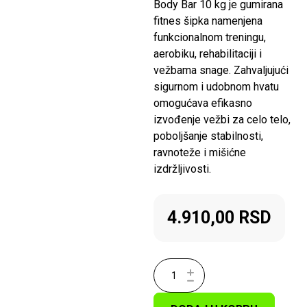
Body Bar 10 kg je gumirana
fitnes šipka namenjena
funkcionalnom treningu,
aerobiku, rehabilitaciji i
vežbama snage. Zahvaljujući
sigurnom i udobnom hvatu
omogućava efikasno
izvođenje vežbi za celo telo,
poboljšanje stabilnosti,
ravnoteže i mišićne
izdržljivosti.
4.910,00
RSD