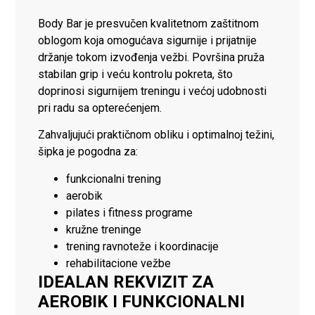
Body Bar je presvučen kvalitetnom zaštitnom
oblogom koja omogućava sigurnije i prijatnije
držanje tokom izvođenja vežbi. Površina pruža
stabilan grip i veću kontrolu pokreta, što
doprinosi sigurnijem treningu i većoj udobnosti
pri radu sa opterećenjem.
Zahvaljujući praktičnom obliku i optimalnoj težini,
šipka je pogodna za:
funkcionalni trening
aerobik
pilates i fitness programe
kružne treninge
trening ravnoteže i koordinacije
rehabilitacione vežbe
IDEALAN REKVIZIT ZA
AEROBIK I FUNKCIONALNI