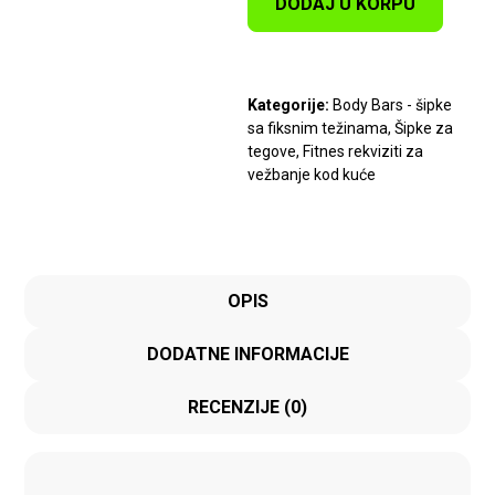
DODAJ U KORPU
Kategorije:
Body Bars - šipke
sa fiksnim težinama
,
Šipke za
tegove
,
Fitnes rekviziti za
vežbanje kod kuće
OPIS
DODATNE INFORMACIJE
RECENZIJE (0)