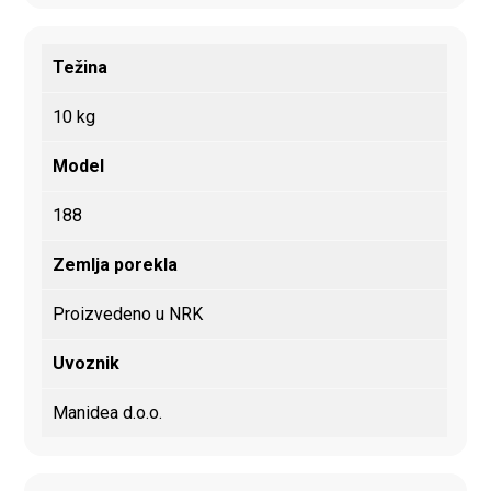
Težina
10 kg
Model
188
Zemlja porekla
Proizvedeno u NRK
Uvoznik
Manidea d.o.o.