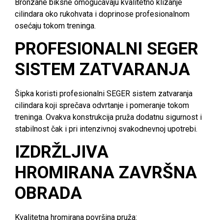
Bronzane biksne omogućavaju kvalitetno klizanje
cilindara oko rukohvata i doprinose profesionalnom
osećaju tokom treninga.
PROFESIONALNI SEGER
SISTEM ZATVARANJA
Šipka koristi profesionalni SEGER sistem zatvaranja
cilindara koji sprečava odvrtanje i pomeranje tokom
treninga. Ovakva konstrukcija pruža dodatnu sigurnost i
stabilnost čak i pri intenzivnoj svakodnevnoj upotrebi.
IZDRŽLJIVA
HROMIRANA ZAVRŠNA
OBRADA
Kvalitetna hromirana površina pruža: