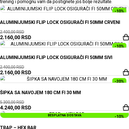
trening i pomognu vam da postignete još bolje rezultate.
-10%
ALUMINIJUMSKI FLIP LOCK OSIGURAČI FI 50MM CRVENI
2.400,00
RSD
2.160,00
RSD
-10%
ALUMINIJUMSKI FLIP LOCK OSIGURAČI FI 50MM SIVI
2.400,00
RSD
2.160,00
RSD
-20%
ŠIPKA SA NAVOJEM 180 CM FI 30 MM
5.300,00
RSD
4.240,00
RSD
BESPLATNA DOSTAVA
-10%
TRAP – HEX BAR