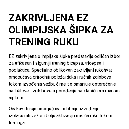
ZAKRIVLJENA EZ
OLIMPIJSKA ŠIPKA ZA
TRENING RUKU
EZ zakrivljena olimpijska šipka predstavlja odličan izbor
za efikasan i sigurniji trening bicepsa, tricepsa i
podlaktica. Specijalno oblikovan zakrivljeni rukohvat
omogućava prirodniji položaj šaka i ručnih zglobova
tokom izvođenja vežbi, čime se smanjuje opterećenje
na laktove i zglobove u poređenju sa klasičnom ravnom
šipkom.
Ovakav dizajn omogućava udobnije izvođenje
izolacionih vežbi i bolju aktivaciju mišića ruku tokom
treninga.