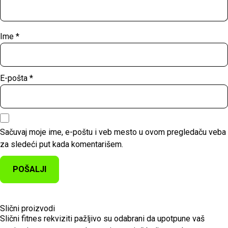
Ime
*
E-pošta
*
Sačuvaj moje ime, e-poštu i veb mesto u ovom pregledaču veba
za sledeći put kada komentarišem.
Slični proizvodi
Slični fitnes rekviziti pažljivo su odabrani da upotpune vaš