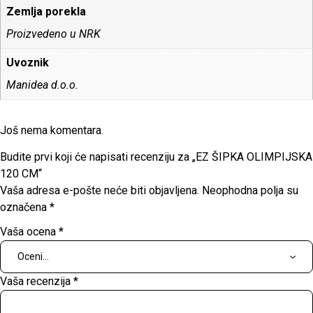
Zemlja porekla
Proizvedeno u NRK
Uvoznik
Manidea d.o.o.
Još nema komentara.
Budite prvi koji će napisati recenziju za „EZ ŠIPKA OLIMPIJSKA
120 CM“
Vaša adresa e-pošte neće biti objavljena.
Neophodna polja su
označena
*
Vaša ocena
*
Vaša recenzija
*