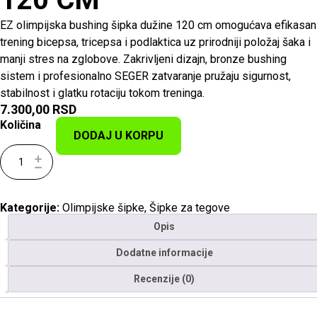
EZ olimpijska bushing šipka dužine 120 cm omogućava efikasan
trening bicepsa, tricepsa i podlaktica uz prirodniji položaj šaka i
manji stres na zglobove. Zakrivljeni dizajn, bronze bushing
sistem i profesionalno SEGER zatvaranje pružaju sigurnost,
stabilnost i glatku rotaciju tokom treninga.
7.300,00
RSD
Količina
DODAJ U KORPU
Kategorije:
Olimpijske šipke
,
Šipke za tegove
Opis
Dodatne informacije
Recenzije (0)