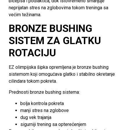
bicepsa i podlaktica, dok istovremeno smanjuje
neprijatan stres na zglobovima tokom treninga sa
većim težinama.
BRONZE BUSHING
SISTEM ZA GLATKU
ROTACIJU
EZ olimpijska šipka opremljena je bronze bushing
sistemom koji omogućava glatko i stabilno okretanje
cilindara tokom pokreta.
Prednosti bronze bushing sistema:
bolja kontrola pokreta
manji stres na zglobove
dug vek trajanja
sigurniji trening sa opterećenjem