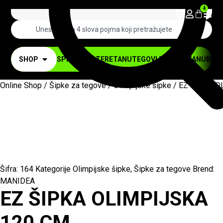
4
SHOP
SPRAVE ZA TERETANU
TEGOVI ZA TERETANU
BUČI
Online Shop
/
Šipke za tegove
/
Olimpijske šipke
/ EZ ŠIPKA O
Šifra:
164
Kategorije
Olimpijske šipke
,
Šipke za tegove
Brend:
MANIDEA
EZ ŠIPKA OLIMPIJSKA
120 CM