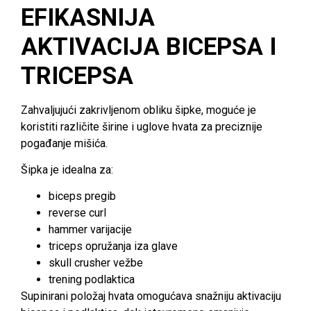
EFIKASNIJA
AKTIVACIJA BICEPSA I
TRICEPSA
Zahvaljujući zakrivljenom obliku šipke, moguće je
koristiti različite širine i uglove hvata za preciznije
pogađanje mišića.
Šipka je idealna za:
biceps pregib
reverse curl
hammer varijacije
triceps opružanja iza glave
skull crusher vežbe
trening podlaktica
Supinirani položaj hvata omogućava snažniju aktivaciju