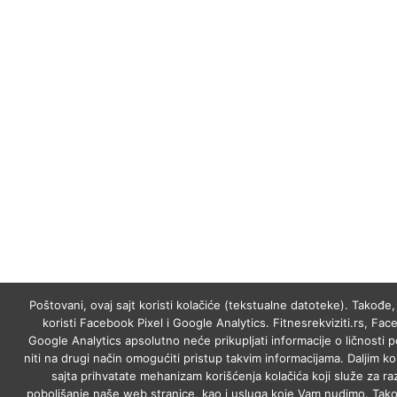
Poštovani, ovaj sajt koristi kolačiće (tekstualne datoteke). Takođe, 
koristi Facebook Pixel i Google Analytics. Fitnesrekviziti.rs, Fac
Google Analytics apsolutno neće prikupljati informacije o ličnosti p
niti na drugi način omogućiti pristup takvim informacijama. Daljim k
sajta prihvatate mehanizam korišćenja kolačića koji služe za raz
poboljšanje naše web stranice, kao i usluga koje Vam nudimo. Tako