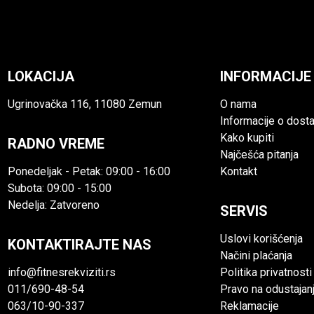
LOKACIJA
INFORMACIJE
Ugrinovačka 116, 11080 Zemun
O nama
Informacije o dosta
Kako kupiti
RADNO VREME
Najčešća pitanja
Ponedeljak - Petak: 09:00 - 16:00
Kontakt
Subota: 09:00 - 15:00
Nedelja: Zatvoreno
SERVIS
Uslovi korišćenja
KONTAKTIRAJTE NAS
Načini plaćanja
info@fitnesrekviziti.rs
Politika privatnosti
011/690-48-54
Pravo na odustajan
063/10-90-337
Reklamacije