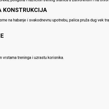
VA KONSTRUKCIJA
orne na habanje i svakodnevnu upotrebu, palica pruža dug vek tra
JE
m vrstama treninga i uzrastu korisnika.