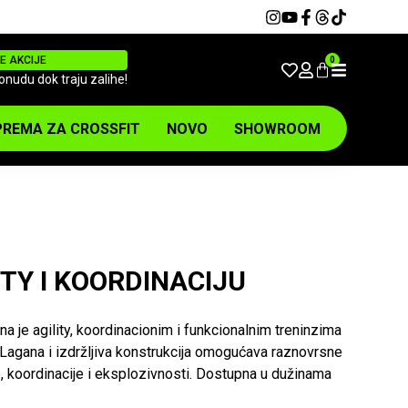
E AKCIJE
0
ponudu dok traju zalihe!
REMA ZA CROSSFIT
NOVO
SHOWROOM
ITY I KOORDINACIJU
na je agility, koordinacionim i funkcionalnim treninzima
 Lagana i izdržljiva konstrukcija omogućava raznovrsne
, koordinacije i eksplozivnosti. Dostupna u dužinama