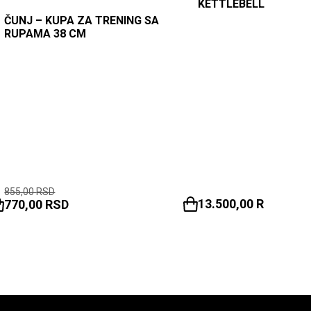
KETTLEBELL BODYRIP
ČUNJ – KUPA ZA TRENING SA
RUPAMA 38 CM
855,00
RSD
13.500,00
RSD
770,00
RSD