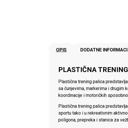
OPIS
DODATNE INFORMACI
PLASTIČNA TRENING 
Plastična trening palica predstavlja
sa čunjevima, markerima i drugim k
koordinacije i motoričkih sposobno
Plastična trening palica predstavlj
sportu tako i u rekreativnim aktivn
poligona, prepreka i stanica za vežb