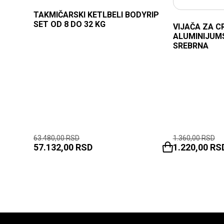
TAKMIČARSKI KETLBELI BODYRIP
SET OD 8 DO 32 KG
VIJAČA ZA C
ALUMINIJUM
SREBRNA
63.480,00
RSD
1.360,00
RSD
57.132,00
RSD
1.220,00
RS