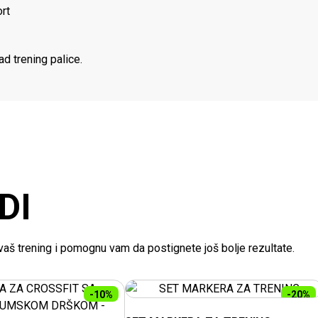
ort
d trening palice.
DI
e vaš trening i pomognu vam da postignete još bolje rezultate.
-10%
-20%