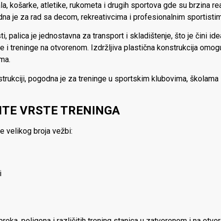
a, košarke, atletike, rukometa i drugih sportova gde su brzina rea
dna je za rad sa decom, rekreativcima i profesionalnim sportisti
i, palica je jednostavna za transport i skladištenje, što je čini 
re i treninge na otvorenom. Izdržljiva plastična konstrukcija omog
ma.
onstrukciji, pogodna je za treninge u sportskim klubovima, školama 
ITE VRSTE TRENINGA
 velikog broja vežbi:
i
preka, poligona i različitih trening stanica u zatvorenom i na otv