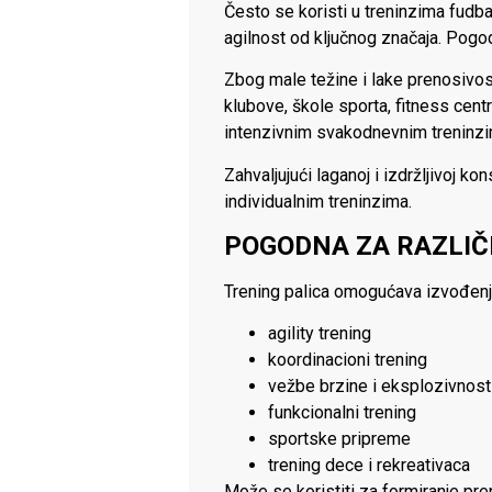
Često se koristi u treninzima fudbal
agilnost od ključnog značaja. Pogo
Zbog male težine i lake prenosivost
klubove, škole sporta, fitness cent
intenzivnim svakodnevnim treninzi
Zahvaljujući laganoj i izdržljivoj k
individualnim treninzima.
POGODNA ZA RAZLIČ
Trening palica omogućava izvođenje
agility trening
koordinacioni trening
vežbe brzine i eksplozivnost
funkcionalni trening
sportske pripreme
trening dece i rekreativaca
Može se koristiti za formiranje pre