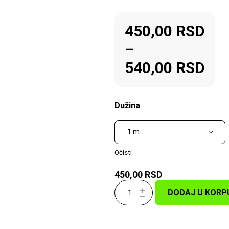
450,00
RSD
–
540,00
RSD
Dužina
Očisti
450,00
RSD
DODAJ U KORP