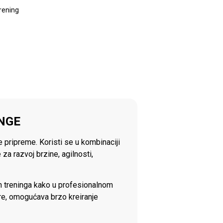
rening
INGE
ke pripreme. Koristi se u kombinaciji
a razvoj brzine, agilnosti,
ih treninga kako u profesionalnom
ere, omogućava brzo kreiranje