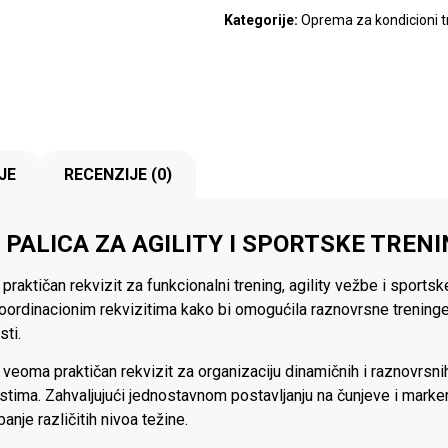
Kategorije:
Oprema za kondicioni t
JE
RECENZIJE (0)
PALICA ZA AGILITY I SPORTSKE TREN
 praktičan rekvizit za funkcionalni trening, agility vežbe i sports
oordinacionim rekvizitima kako bi omogućila raznovrsne treninge z
sti.
a veoma praktičan rekvizit za organizaciju dinamičnih i raznovrsn
ostima. Zahvaljujući jednostavnom postavljanju na čunjeve i mark
anje različitih nivoa težine.