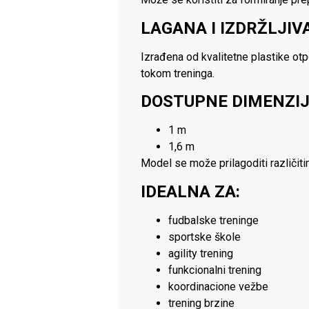
LAGANA I IZDRŽLJI
Izrađena od kvalitetne plastike otp
tokom treninga.
DOSTUPNE DIMENZI
1 m
1,6 m
Model se može prilagoditi različiti
IDEALNA ZA:
fudbalske treninge
sportske škole
agility trening
funkcionalni trening
koordinacione vežbe
trening brzine