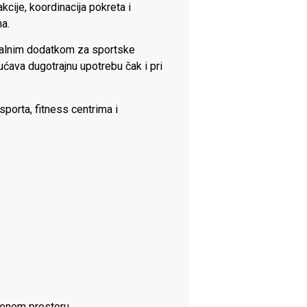
kcije, koordinacija pokreta i
ma.
idealnim dodatkom za sportske
ućava dugotrajnu upotrebu čak i pri
sporta, fitness centrima i
orenom prostoru.