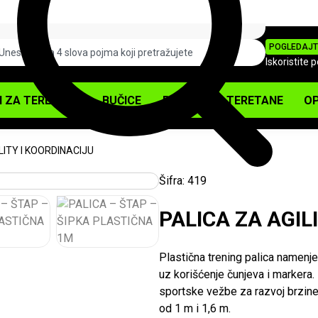
POGLEDAJT
Iskoristite 
I ZA TERETANU
BUČICE
PODOVI ZA TERETANE
OP
LITY I KOORDINACIJU
Šifra:
419
PALICA ZA AGIL
Plastična trening palica namenje
uz korišćenje čunjeva i markera.
sportske vežbe za razvoj brzine
od 1 m i 1,6 m.